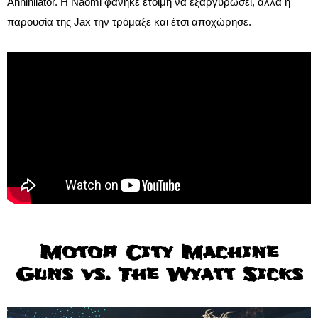
Annihilator. Η Naomi φάνηκε έτοιμη να εξαργυρώσει, αλλά η
παρουσία της Jax την τρόμαξε και έτσι αποχώρησε.
Motor City Machine
Guns vs. The Wyatt Sicks