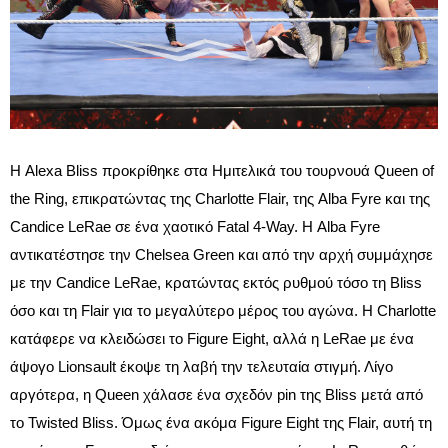
Η Alexa Bliss προκρίθηκε στα Ημιτελικά του τουρνουά Queen of
the Ring, επικρατώντας της Charlotte Flair, της Alba Fyre και της
Candice LeRae σε ένα χαοτικό Fatal 4-Way. Η Alba Fyre
αντικατέστησε την Chelsea Green και από την αρχή συμμάχησε
με την Candice LeRae, κρατώντας εκτός ρυθμού τόσο τη Bliss
όσο και τη Flair για το μεγαλύτερο μέρος του αγώνα. Η Charlotte
κατάφερε να κλειδώσει το Figure Eight, αλλά η LeRae με ένα
άψογο Lionsault έκοψε τη λαβή την τελευταία στιγμή. Λίγο
αργότερα, η Queen χάλασε ένα σχεδόν pin της Bliss μετά από
το Twisted Bliss. Όμως ένα ακόμα Figure Eight της Flair, αυτή τη