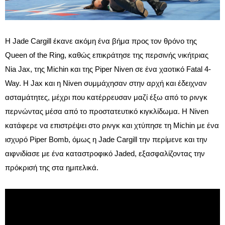
Η Jade Cargill έκανε ακόμη ένα βήμα προς τον θρόνο της
Queen of the Ring, καθώς επικράτησε της περσινής νικήτριας
Nia Jax, της Michin και της Piper Niven σε ένα χαοτικό Fatal 4-
Way. Η Jax και η Niven συμμάχησαν στην αρχή και έδειχναν
ασταμάτητες, μέχρι που κατέρρευσαν μαζί έξω από το ρινγκ
περνώντας μέσα από το προστατευτικό κιγκλίδωμα. Η Niven
κατάφερε να επιστρέψει στο ρινγκ και χτύπησε τη Michin με ένα
ισχυρό Piper Bomb, όμως η Jade Cargill την περίμενε και την
αιφνιδίασε με ένα καταστροφικό Jaded, εξασφαλίζοντας την
πρόκρισή της στα ημιτελικά.