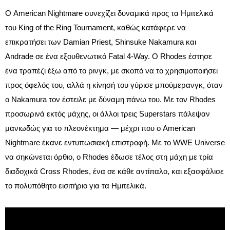
Ο American Nightmare συνεχίζει δυναμικά προς τα Ημιτελικά
του King of the Ring Tournament, καθώς κατάφερε να
επικρατήσει των Damian Priest, Shinsuke Nakamura και
Andrade σε ένα εξουθενωτικό Fatal 4-Way. Ο Rhodes έστησε
ένα τραπέζι έξω από το ρινγκ, με σκοπό να το χρησιμοποιήσει
προς όφελός του, αλλά η κίνησή του γύρισε μπούμερανγκ, όταν
ο Nakamura τον έστειλε με δύναμη πάνω του. Με τον Rhodes
προσωρινά εκτός μάχης, οι άλλοι τρεις Superstars πάλεψαν
μανιωδώς για το πλεονέκτημα — μέχρι που ο American
Nightmare έκανε εντυπωσιακή επιστροφή. Με το WWE Universe
να σηκώνεται όρθιο, ο Rhodes έδωσε τέλος στη μάχη με τρία
διαδοχικά Cross Rhodes, ένα σε κάθε αντίπαλο, και εξασφάλισε
το πολυπόθητο εισιτήριο για τα Ημιτελικά.