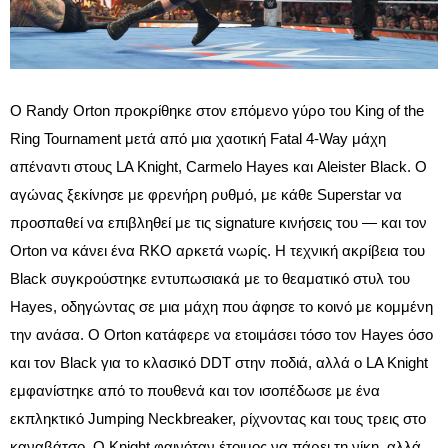
Ο Randy Orton προκρίθηκε στον επόμενο γύρο του King of the
Ring Tournament μετά από μια χαοτική Fatal 4-Way μάχη
απέναντι στους LA Knight, Carmelo Hayes και Aleister Black. Ο
αγώνας ξεκίνησε με φρενήρη ρυθμό, με κάθε Superstar να
προσπαθεί να επιβληθεί με τις signature κινήσεις του — και τον
Orton να κάνει ένα RKO αρκετά νωρίς. Η τεχνική ακρίβεια του
Black συγκρούστηκε εντυπωσιακά με το θεαματικό στυλ του
Hayes, οδηγώντας σε μια μάχη που άφησε το κοινό με κομμένη
την ανάσα. Ο Orton κατάφερε να ετοιμάσει τόσο τον Hayes όσο
και τον Black για το κλασικό DDT στην ποδιά, αλλά ο LA Knight
εμφανίστηκε από το πουθενά και τον ισοπέδωσε με ένα
εκπληκτικό Jumping Neckbreaker, ρίχνοντας και τους τρεις στο
καναβάτσο. Ο Knight φαινόταν έτοιμος να πάρει τη νίκη, αλλά