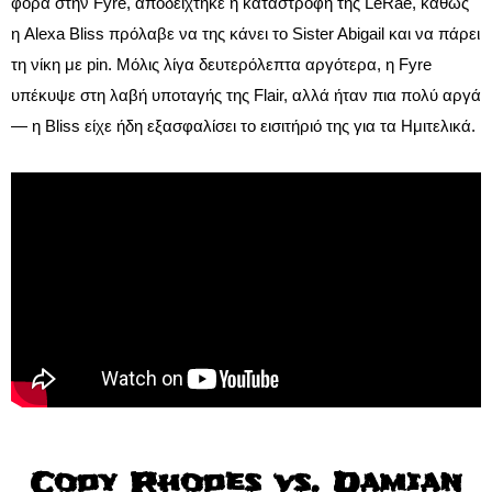
φορά στην Fyre, αποδείχτηκε η καταστροφή της LeRae, καθώς
η Alexa Bliss πρόλαβε να της κάνει το Sister Abigail και να πάρει
τη νίκη με pin. Μόλις λίγα δευτερόλεπτα αργότερα, η Fyre
υπέκυψε στη λαβή υποταγής της Flair, αλλά ήταν πια πολύ αργά
— η Bliss είχε ήδη εξασφαλίσει το εισιτήριό της για τα Ημιτελικά.
Cody Rhodes vs. Damian