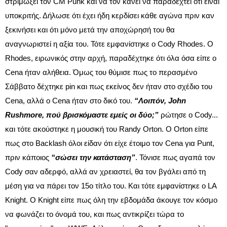
στριμώξει τον CM Punk και να τον κάνει να παραδεχτεί ότι είναι
υποκριτής. Δήλωσε ότι έχει ήδη κερδίσει κάθε αγώνα πριν καν
ξεκινήσει και ότι μόνο μετά την αποχώρησή του θα
αναγνωριστεί η αξία του. Τότε εμφανίστηκε ο Cody Rhodes. Ο
Rhodes, ειρωνικός στην αρχή, παραδέχτηκε ότι όλα όσα είπε ο
Cena ήταν αλήθεια. Όμως του θύμισε πως το περασμένο
Σάββατο δέχτηκε pin και πως εκείνος δεν ήταν στο σχέδιο του
Cena, αλλά ο Cena ήταν στο δικό του.
“Λοιπόν, John
Rushmore, πού βρισκόμαστε εμείς οι δύο;”
ρώτησε ο Cody...
και τότε ακούστηκε η μουσική του Randy Orton. Ο Orton είπε
πως στο Backlash όλοι είδαν ότι είχε έτοιμο τον Cena για Punt,
πριν κάποιος
“σώσει την κατάσταση”
. Τόνισε πως αγαπά τον
Cody σαν αδερφό, αλλά αν χρειαστεί, θα τον βγάλει από τη
μέση για να πάρει τον 15ο τίτλο του. Και τότε εμφανίστηκε ο LA
Knight. Ο Knight είπε πως όλη την εβδομάδα άκουγε τον κόσμο
να φωνάζει το όνομά του, και πως αντικρίζει τώρα το