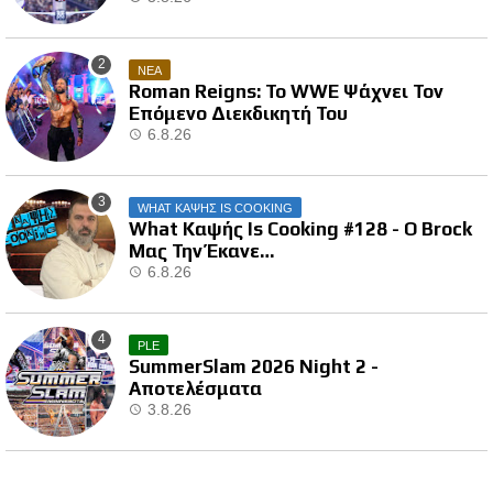
ΝΕΑ
Roman Reigns: Το WWE Ψάχνει Τον
Επόμενο Διεκδικητή Του
6.8.26
WHAT ΚΑΨΗΣ IS COOKING
What Καψής Is Cooking #128 - Ο Brock
Μας Την Έκανε…
6.8.26
PLE
SummerSlam 2026 Night 2 -
Αποτελέσματα
3.8.26