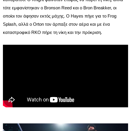
τότε εμφανίστηκαν ο Bronson Reed και ο Bron Breakker, οι
οποίοι τον άφησαν εκτός μάχης. Ο Hayes πήγε για το Frog
Splash, αλλά ο Orton τον άρπαξε στον αέρα και με ένα
καταστροφικό RKO πήρε τη νίκη και την πρόκριση.