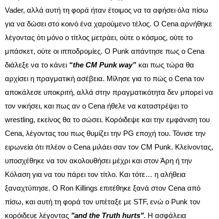
Vader, αλλά αυτή τη φορά ήταν έτοιμος να τα αφήσει όλα πίσω
για να δώσει στο κοινό ένα χαρούμενο τέλος. Ο Cena αρνήθηκε
λέγοντας ότι μόνο ο τίτλος μετράει, ούτε ο κόσμος, ούτε το
μπάσκετ, ούτε οι ιπποδρομίες. Ο Punk απάντησε πως ο Cena
διάλεξε να το κάνει
“the CM Punk way”
και πως τώρα θα
αρχίσει η πραγματική ασέβεια. Μίλησε για το πώς ο Cena τον
αποκάλεσε υποκριτή, αλλά στην πραγματικότητα δεν μπορεί να
τον νικήσει, και πως αν ο Cena ήθελε να καταστρέψει το
wrestling, εκείνος θα το σώσει. Κορόιδεψε και την εμφάνιση του
Cena, λέγοντας του πως θυμίζει την PG εποχή του. Τόνισε την
ειρωνεία ότι πλέον ο Cena μιλάει σαν τον CM Punk. Κλείνοντας,
υποσχέθηκε να τον ακολουθήσει μέχρι και στον Άρη ή την
Κόλαση για να του πάρει τον τίτλο. Και τότε… η αλήθεια
ξαναχτύπησε. Ο Ron Killings επιτέθηκε ξανά στον Cena από
πίσω, και αυτή τη φορά τον υπέταξε με STF, ενώ ο Punk τον
κορόιδευε λέγοντας
"and the Truth hurts"
. Η ασφάλεια