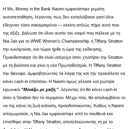
Η Ms. Money in the Bank Naomi εμφανίστηκε γεμάτη
αυτοπεποίθηση, λέγοντας πως δεν καταλάβαινε γιατί όλοι
έδειχναν τόσο σοκαρισμένοι — εκείνη απλώς πήρε αυτό που
της άξιζε. Δήλωσε ότι όλον αυτόν τον καιρό που πάλευε με τη
Nia Jax για το WWE Women’s Championship, η Tiffany Stratton
την κυνηγούσε, και τώρα ήρθε η ώρα της εκδίκησης.
Προειδοποίησε ότι θα είναι υπέροχο όταν χτυπήσει την Stratton
με τη βαλίτσα και γίνει η νέα Πρωταθλήτρια. Η Tiffany Stratton
την διέκοψε, αμφισβητώντας τα λόγια της και την προκάλεσε να
κάνει cash-in επιτόπου. Η Naomi όμως γέλασε και ρώτησε
ειρωνικά
“Μοιάζω με χαζή;”
, λέγοντας ότι θα κάνει cash-in
όταν η Stratton δεν το περιμένει. Μέχρι τότε, θα απολαμβάνει το
να της κάνει τη ζωή κόλαση, προειδοποιώντας. Καθώς η Naomi
αποχωρούσε, η Nia Jax εμφανίστηκε από το πουθενά και
επιτέθηκε στην Tiffany Stratton, αποτελειώνοντάς τη με το