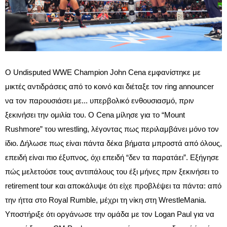
Ο Undisputed WWE Champion John Cena εμφανίστηκε με
μικτές αντιδράσεις από το κοινό και διέταξε τον ring announcer
να τον παρουσιάσει με... υπερβολικό ενθουσιασμό, πριν
ξεκινήσει την ομιλία του. Ο Cena μίλησε για το “Mount
Rushmore” του wrestling, λέγοντας πως περιλαμβάνει μόνο τον
ίδιο. Δήλωσε πως είναι πάντα δέκα βήματα μπροστά από όλους,
επειδή είναι πιο έξυπνος, όχι επειδή “δεν τα παρατάει”. Εξήγησε
πώς μελετούσε τους αντιπάλους του έξι μήνες πριν ξεκινήσει το
retirement tour και αποκάλυψε ότι είχε προβλέψει τα πάντα: από
την ήττα στο Royal Rumble, μέχρι τη νίκη στη WrestleMania.
Υποστήριξε ότι οργάνωσε την ομάδα με τον Logan Paul για να