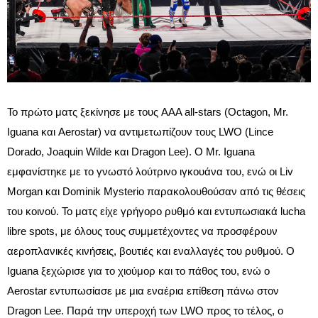
Το πρώτο ματς ξεκίνησε με τους AAA all-stars (Octagon, Mr.
Iguana και Aerostar) να αντιμετωπίζουν τους LWO (Lince
Dorado, Joaquin Wilde και Dragon Lee). Ο Mr. Iguana
εμφανίστηκε με το γνωστό λούτρινο ιγκουάνα του, ενώ οι Liv
Morgan και Dominik Mysterio παρακολουθούσαν από τις θέσεις
του κοινού. Το ματς είχε γρήγορο ρυθμό και εντυπωσιακά lucha
libre spots, με όλους τους συμμετέχοντες να προσφέρουν
αεροπλανικές κινήσεις, βουτιές και εναλλαγές του ρυθμού. Ο
Iguana ξεχώρισε για το χιούμορ και το πάθος του, ενώ ο
Aerostar εντυπωσίασε με μια εναέρια επίθεση πάνω στον
Dragon Lee. Παρά την υπεροχή των LWO προς το τέλος, ο