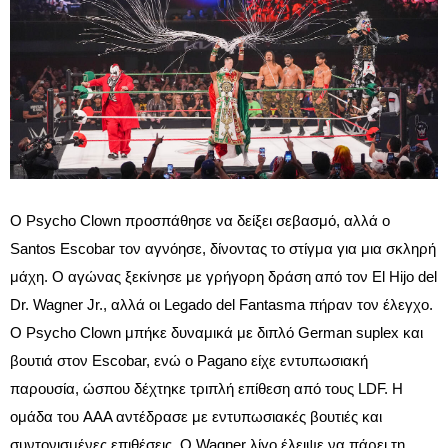
Ο Psycho Clown προσπάθησε να δείξει σεβασμό, αλλά ο
Santos Escobar τον αγνόησε, δίνοντας το στίγμα για μια σκληρή
μάχη. Ο αγώνας ξεκίνησε με γρήγορη δράση από τον El Hijo del
Dr. Wagner Jr., αλλά οι Legado del Fantasma πήραν τον έλεγχο.
Ο Psycho Clown μπήκε δυναμικά με διπλό German suplex και
βουτιά στον Escobar, ενώ ο Pagano είχε εντυπωσιακή
παρουσία, ώσπου δέχτηκε τριπλή επίθεση από τους LDF. Η
ομάδα του AAA αντέδρασε με εντυπωσιακές βουτιές και
συντονισμένες επιθέσεις. Ο Wagner λίγο έλειψε να πάρει τη