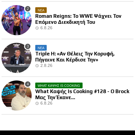
ΝΕΑ
Roman Reigns: Το WWE Ψάχνει Τον
Επόμενο Διεκδικητή Του
6.8.26
ΝΕΑ
Triple H: «Αν Θέλεις Την Κορυφή,
Πήγαινε Και Κέρδισε Την»
2.8.26
WHAT ΚΑΨΗΣ IS COOKING
What Καψής Is Cooking #128 - Ο Brock
Μας Την Έκανε…
6.8.26