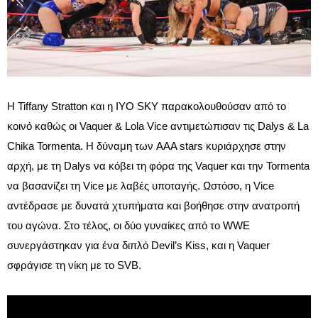
Η Tiffany Stratton και η IYO SKY παρακολουθούσαν από το
κοινό καθώς οι Vaquer & Lola Vice αντιμετώπισαν τις Dalys & La
Chika Tormenta. Η δύναμη των AAA stars κυριάρχησε στην
αρχή, με τη Dalys να κόβει τη φόρα της Vaquer και την Tormenta
να βασανίζει τη Vice με λαβές υποταγής. Ωστόσο, η Vice
αντέδρασε με δυνατά χτυπήματα και βοήθησε στην ανατροπή
του αγώνα. Στο τέλος, οι δύο γυναίκες από το WWE
συνεργάστηκαν για ένα διπλό Devil’s Kiss, και η Vaquer
σφράγισε τη νίκη με το SVB.