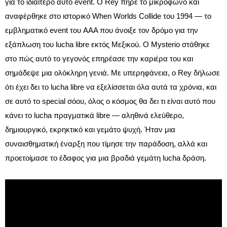
για το ιδιαίτερο αυτό event. Ο Rey πήρε το μικρόφωνο και
αναφέρθηκε στο ιστορικό When Worlds Collide του 1994 — το
εμβληματικό event του AAA που άνοιξε τον δρόμο για την
εξάπλωση του lucha libre εκτός Μεξικού. Ο Mysterio στάθηκε
στο πώς αυτό το γεγονός επηρέασε την καριέρα του και
σημάδεψε μια ολόκληρη γενιά. Με υπερηφάνεια, ο Rey δήλωσε
ότι έχει δει το lucha libre να εξελίσσεται όλα αυτά τα χρόνια, και
σε αυτό το special σόου, όλος ο κόσμος θα δει τι είναι αυτό που
κάνει το lucha πραγματικά libre — αληθινά ελεύθερο,
δημιουργικό, εκρηκτικό και γεμάτο ψυχή. Ήταν μια
συναισθηματική έναρξη που τίμησε την παράδοση, αλλά και
προετοίμασε το έδαφος για μια βραδιά γεμάτη lucha δράση.