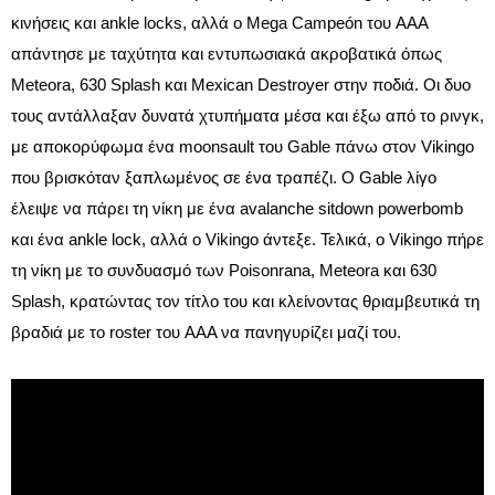
κινήσεις και ankle locks, αλλά ο Mega Campeón του AAA
απάντησε με ταχύτητα και εντυπωσιακά ακροβατικά όπως
Meteora, 630 Splash και Mexican Destroyer στην ποδιά. Οι δυο
τους αντάλλαξαν δυνατά χτυπήματα μέσα και έξω από το ρινγκ,
με αποκορύφωμα ένα moonsault του Gable πάνω στον Vikingo
που βρισκόταν ξαπλωμένος σε ένα τραπέζι. Ο Gable λίγο
έλειψε να πάρει τη νίκη με ένα avalanche sitdown powerbomb
και ένα ankle lock, αλλά ο Vikingo άντεξε. Τελικά, ο Vikingo πήρε
τη νίκη με το συνδυασμό των Poisonrana, Meteora και 630
Splash, κρατώντας τον τίτλο του και κλείνοντας θριαμβευτικά τη
βραδιά με το roster του AAA να πανηγυρίζει μαζί του.