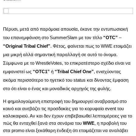
Πέρυσι, μετά από παρόμοια απουσία, έκανε την εντυπωσιακή
του επανεμφάνιση στο SummerSlam με τον τίτλο
“OTC”
–
“Original Tribal Chief”
. Φέτος, φαίνεται πως το WWE ετοιμάζει
μια μικρή αλλά σημαντική παραλλαγή σε αυτό το όνομα.
Σύμφωνα με το WrestleVotes, το επικρατέστερο σχέδιο είναι να
εμφανιστεί ως
“OTC1”
ή
“Tribal Chief One”
, ενισχύοντας
ακόμα περισσότερο το ηγετικό του status και δίνοντας έμφαση
στο ότι είναι ο ένας και μοναδικός αρχηγός της φυλής.
Η φημολογούμενη επιστροφή του δημιουργεί αναβρασμό στο
κοινό και ανεβάζει τις προσδοκίες για το κορυφαίο event του
καλοκαιριού. Αν και δεν έχουν επιβεβαιωθεί λεπτομέρειες για το
πώς θα ενταχθεί ξανά στα σενάρια του
WWE
, η προβολή του
στα promo είναι ξεκάθαρη ένδειξη ότι ετοιμάζεται να αναλάβει