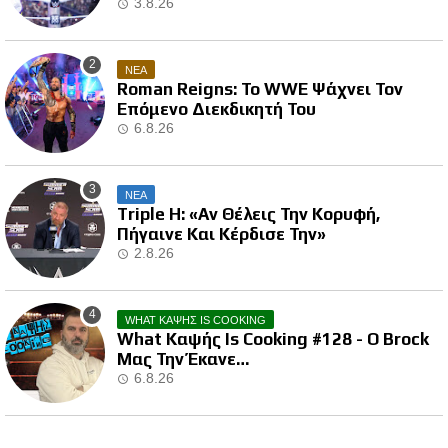
3.8.26
ΝΕΑ
Roman Reigns: Το WWE Ψάχνει Τον
Επόμενο Διεκδικητή Του
6.8.26
ΝΕΑ
Triple H: «Αν Θέλεις Την Κορυφή,
Πήγαινε Και Κέρδισε Την»
2.8.26
WHAT ΚΑΨΗΣ IS COOKING
What Καψής Is Cooking #128 - Ο Brock
Μας Την Έκανε…
6.8.26