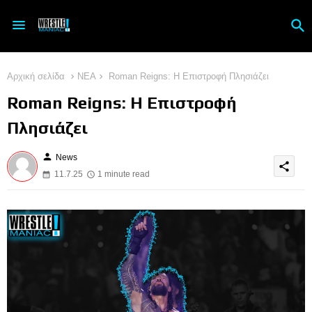
Αρχική σελίδα
ΝΕΑ
Roman Reigns: Η Επιστροφή Πλησιάζει
Roman Reigns: Η Επιστροφή
Πλησιάζει
person
News
share
11.7.25
1 minute read