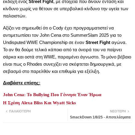
εκδοχή ενός
S
treet Fight
, με στοιχεία που δίνουν ένταση και
κίνδυνο χωρίς να θέτουν σε υπερβολικό κίνδυνο την υγεία των
παλαιστών.
Αξίζει να σημειωθεί ότι ο Cody έχει προγραμματιστεί να
αντιμετωπίσει τον John Cena στο SummerSlam 2025 για το
Undisputed WWE Championship σε έναν
S
treet Fight
αγώνα
.
Το αν θα δούμε τελικά κάποιο από τα όνειρά του να παίρνει
σάρκα και οστά στη WWE, παραμένει άγνωστο. Το μόνο βέβαιο
είναι πως ο Rhodes συνεχίζει να σκέφτεται δημιουργικά, με
σεβασμό στο παρελθόν και επιθυμία για εξέλιξη.
Διαβάστε επίσης:
John Cena: Το Bullying Που Γέννησε Έναν Ήρωα
Η Σχέση Alexa Bliss Και Wyatt Sicks
ΠΑΛΑΙΌΤΕΡΗ
ΝΕΌΤΕΡΗ
SmackDown 1/8/25 - Αποτελέσματα