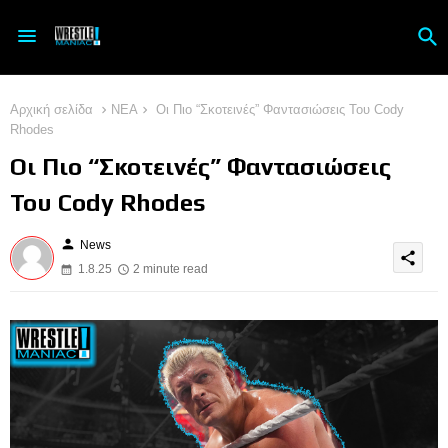
Αρχική σελίδα
ΝΕΑ
Οι Πιο “Σκοτεινές” Φαντασιώσεις Του Cody
Rhodes
Οι Πιο “Σκοτεινές” Φαντασιώσεις
Του Cody Rhodes
person
News
share
1.8.25
2 minute read