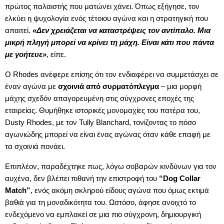
πρώτος παλαιστής που ματώνει χάνει. Όπως εξήγησε, τον
ελκύει η ψυχολογία ενός τέτοιου αγώνα και η στρατηγική που
απαιτεί.
«Δεν χρειάζεται να καταστρέψεις τον αντίπαλο. Μια
μικρή πληγή μπορεί να κρίνει τη μάχη. Είναι κάτι που πάντα
με γοήτευε»
, είπε.
Ο Rhodes ανέφερε επίσης ότι τον ενδιαφέρει να συμμετάσχει σε
έναν αγώνα με
σχοινιά από συρματόπλεγμα
– μια μορφή
μάχης σχεδόν απαγορευμένη στις σύγχρονες εποχές της
εταιρείας. Θυμήθηκε ιστορικές μονομαχίες του πατέρα του,
Dusty Rhodes, με τον Tully Blanchard, τονίζοντας το πόσο
αγωνιώδης μπορεί να είναι ένας αγώνας όταν κάθε επαφή με
τα σχοινιά πονάει.
Επιπλέον, παραδέχτηκε πως, λόγω σοβαρών κινδύνων για τον
αυχένα, δεν βλέπει πιθανή την επιστροφή του
“Dog Collar
Match”
, ενός ακόμη σκληρού είδους αγώνα που όμως εκτιμά
βαθιά για τη μοναδικότητα του. Ωστόσο, άφησε ανοιχτό το
ενδεχόμενο να εμπλακεί σε μια πιο σύγχρονη, δημιουργική