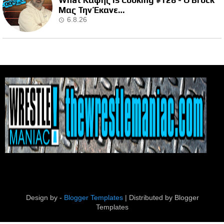
What Καψής Is Cooking #128 - Ο Brock
Μας Την Έκανε…
6.8.26
Design by -
Blogger Templates
| Distributed by
Blogger
Templates