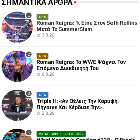
ΣΗΜΑΝΤΙΚΑ ΑΡΘΡΑ
ΝΕΑ
Roman Reigns: Τι Είπε Στον Seth Rollins
Μετά Το SummerSlam
3.8.26
ΝΕΑ
Roman Reigns: Το WWE Ψάχνει Τον
Επόμενο Διεκδικητή Του
6.8.26
ΝΕΑ
Triple H: «Αν Θέλεις Την Κορυφή,
Πήγαινε Και Κέρδισε Την»
2.8.26
WHAT ΚΑΨΗΣ IS COOKING