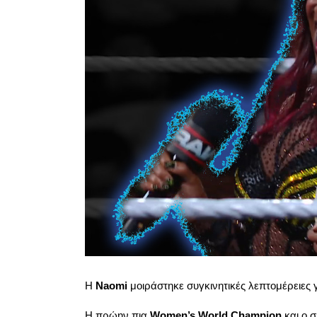
Η
Naomi
μοιράστηκε συγκινητικές λεπτομέρειες γ
Η πρώην πια
Women’s World Champion
και ο σ