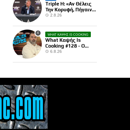
Triple H: «Αν Θέλεις
Την Κορυφή, Πήγαινε
Και Κέρδισε Την»
2.8.26
WHAT ΚΑΨΗΣ IS COOKING
What Καψής Is
Cooking #128 - Ο
Brock Μας Την
6.8.26
Έκανε…