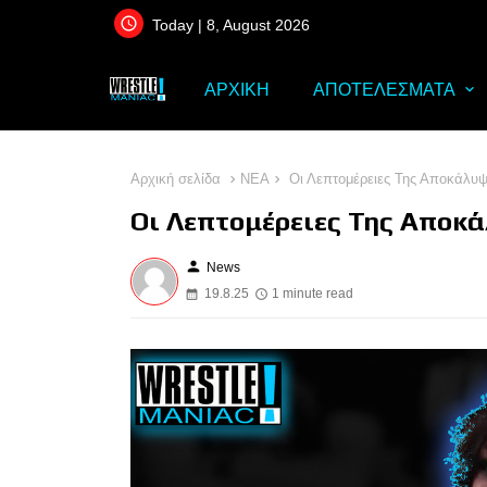
Today | 8, August 2026
ΑΡΧΙΚΗ
ΑΠΟΤΕΛΕΣΜΑΤΑ
Αρχική σελίδα
ΝΕΑ
Οι Λεπτομέρειες Της Αποκάλυψ
Οι Λεπτομέρειες Της Αποκ
person
News
19.8.25
1 minute read