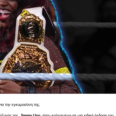
ια την εγκυμοσύνη της.
ύζυγός της,
Jimmy Uso
, ήταν καλεσμένοι σε μια ειδική έκδοση του