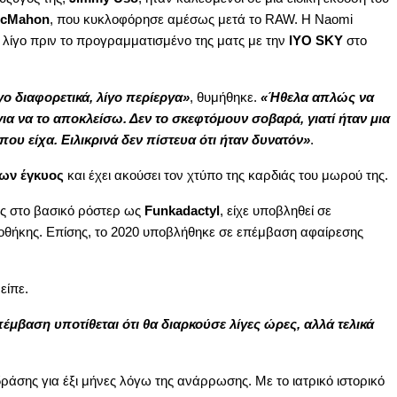
McMahon
, που κυκλοφόρησε αμέσως μετά το RAW. Η Naomi
, λίγο πριν το προγραμματισμένο της ματς με την
IYO SKY
στο
ο διαφορετικά, λίγο περίεργα»
, θυμήθηκε.
«Ήθελα απλώς να
ια να το αποκλείσω. Δεν το σκεφτόμουν σοβαρά, γιατί ήταν μια
ου είχα. Ειλικρινά δεν πίστευα ότι ήταν δυνατόν»
.
ων έγκυος
και έχει ακούσει τον χτύπο της καρδιάς του μωρού της.
ς στο βασικό ρόστερ ως
Funkadactyl
, είχε υποβληθεί σε
 ωοθήκης. Επίσης, το 2020 υποβλήθηκε σε επέμβαση αφαίρεσης
 είπε.
έμβαση υποτίθεται ότι θα διαρκούσε λίγες ώρες, αλλά τελικά
δράσης για έξι μήνες λόγω της ανάρρωσης. Με το ιατρικό ιστορικό