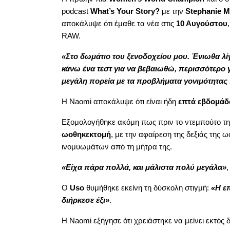
podcast
What’s Your Story?
με την
Stephanie 
αποκάλυψε ότι έμαθε τα νέα στις
10 Αυγούστου
RAW.
«Στο δωμάτιο του ξενοδοχείου μου. Ένιωθα λίγ
κάνω ένα τεστ για να βεβαιωθώ, περισσότερο γ
μεγάλη πορεία με τα προβλήματα γονιμότητας π
Η Naomi αποκάλυψε ότι είναι ήδη
επτά εβδομάδ
Εξομολογήθηκε ακόμη πως πριν το ντεμπούτο τη
ωοθηκεκτομή
, με την αφαίρεση της δεξιάς της
ινομυωμάτων από τη μήτρα της.
«Είχα πάρα πολλά, και μάλιστα πολύ μεγάλα»
,
Ο
Uso
θυμήθηκε εκείνη τη δύσκολη στιγμή:
«Η επ
διήρκεσε έξι»
.
Η Naomi εξήγησε ότι χρειάστηκε να μείνει εκτός 