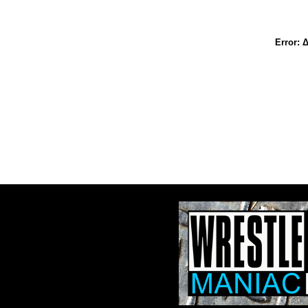
Error:
Δ