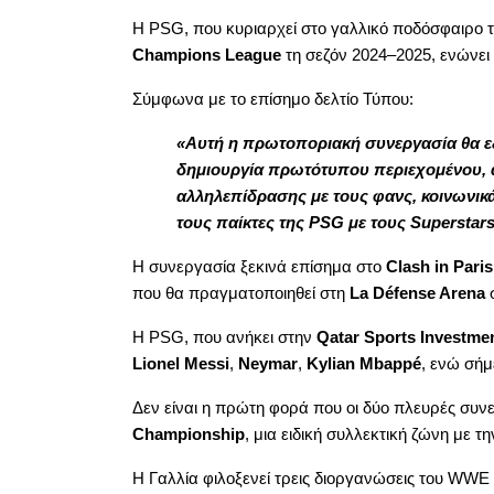
Η PSG, που κυριαρχεί στο γαλλικό ποδόσφαιρο τη
Champions League
τη σεζόν 2024–2025, ενώνει 
Σύμφωνα με το επίσημο δελτίο Τύπου:
«Αυτή η πρωτοποριακή συνεργασία θα εξ
δημιουργία πρωτότυπου περιεχομένου, α
αλληλεπίδρασης με τους φανς, κοινωνικ
τους παίκτες της PSG με τους Superstar
Η συνεργασία ξεκινά επίσημα στο
Clash in Paris
που θα πραγματοποιηθεί στη
La Défense Arena
σ
Η PSG, που ανήκει στην
Qatar Sports Investme
Lionel Messi
,
Neymar
,
Kylian Mbappé
, ενώ σήμ
Δεν είναι η πρώτη φορά που οι δύο πλευρές συνε
Championship
, μια ειδική συλλεκτική ζώνη με
Η Γαλλία φιλοξενεί τρεις διοργανώσεις του WWE