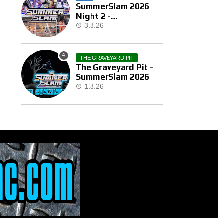
SummerSlam 2026
Night 2 -
Αποτελέσματα
3.8.26
THE GRAVEYARD PIT
The Graveyard Pit -
SummerSlam 2026
1.8.26