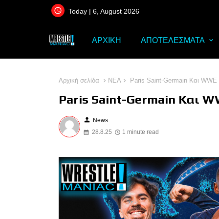
Today | 6, August 2026
ΑΡΧΙΚΗ
ΑΠΟΤΕΛΕΣΜΑΤΑ
Αρχική σελίδα
ΝΕΑ
Paris Saint-Germain Και WWE
Paris Saint-Germain Και 
person
News
28.8.25
1 minute read