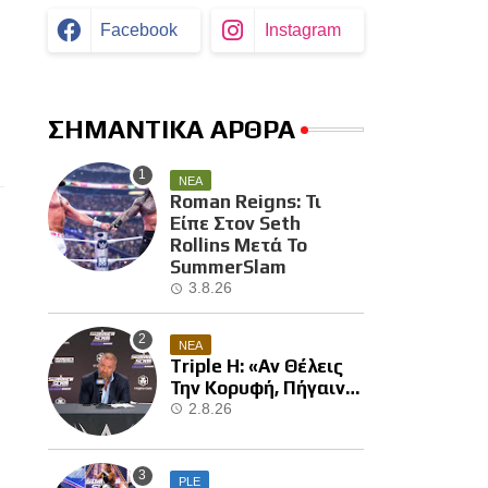
Facebook
Instagram
ΣΗΜΑΝΤΙΚΑ ΑΡΘΡΑ
ΝΕΑ
Roman Reigns: Τι
Είπε Στον Seth
Rollins Μετά Το
SummerSlam
3.8.26
ΝΕΑ
Triple H: «Αν Θέλεις
Την Κορυφή, Πήγαινε
Και Κέρδισε Την»
2.8.26
PLE