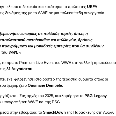
ν τελευταία δεκαετία και κατέκτησε το πρώτο της
UEFA
τις δυνάμεις της με το WWE σε μια πολυεπίπεδη συνεργασία.
ερευνήσει ευκαιρίες σε πολλούς τομείς, όπως η
ποκλειστικού merchandise και συλλογών, δράσεις
ά προγράμματα και μοναδικές εμπειρίες που θα συνδέουν
s του WWE».
, το πρώτο Premium Live Event του WWE στη γαλλική πρωτεύουσα
τις
31 Αυγούστου
.
nts
, έχει φιλοξενήσει στο ρόστερ της τεράστια ονόματα όπως οι
ερα ξεχωρίζει ο
Ousmane Dembélé
.
ργάζονται. Στις αρχές του 2025, κυκλοφόρησε το
PSG Legacy
 την υπογραφή του WWE και της PSG.
 μέσα στην εβδομάδα: το
SmackDown
της Παρασκευής στη Λυών,