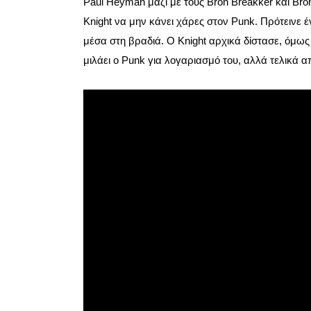
Paul Heyman μαζί με τους Bron Breakker και Br
Knight να μην κάνει χάρες στον Punk. Πρότεινε
μέσα στη βραδιά. Ο Knight αρχικά δίστασε, όμως 
μιλάει ο Punk για λογαριασμό του, αλλά τελικά 