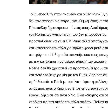
Το Quebec City ήταν «καυτό» και ο CM Punk βγή
δεν τον άφησαν να παραμείνει θυμωμένος, ωστόσ
Πρωταθλητής, εκπροσωπώντας τους. Αυτό όμως δ
τον Rollins ως «visionary» που δεν μπορούσε να
προσπαθούσε να γίνει CM Punk αλλά αποτύγχαν
και κατέκτησε τον τίτλο για πρώτη φορά μετά απ
αποφύγει το αίσθημα ότι απογοήτευσε τους φανς
με την κατάκτηση του τίτλου, τώρα ήταν ακόμα πι
Rollins δεν θα χρειαστεί να προσποιηθεί τραυματι
και αντάλλαξε χειραψία με τον Punk. Δήλωσε ότι
πρόσθεσε ότι ο Punk μπορεί να πάρει τη ρεβάνς 
απάντησε πως ο Knight θα έπρεπε να τον ευχαριστ
έφαγε. Δήλωσε ότι είναι ο No. 1 διεκδικητής και ό
κερδίσει πρώτα αυτός τον τίτλο από τον Rollins