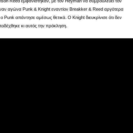
onson Reed εμφανίστηκαν, με τον Heyman να συμβουλεύει τον
 έναν αγώνα Punk & Knight εναντίον Breakker & Reed αργότερα
ο Punk απάντησε αμέσως θετικά. Ο Knight διευκρίνισε ότι δεν
αποδέχθηκε κι αυτός την πρόκληση.