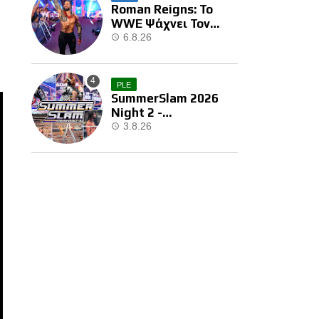
Roman Reigns: Το
WWE Ψάχνει Τον
Επόμενο Διεκδικητή
6.8.26
Του
PLE
SummerSlam 2026
Night 2 -
Αποτελέσματα
3.8.26