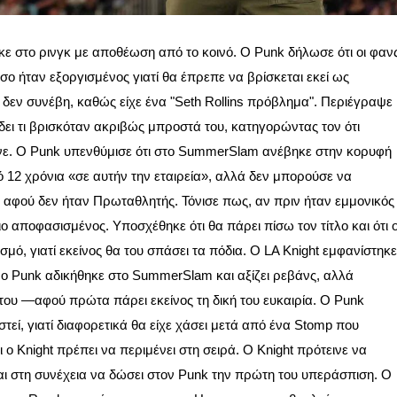
κε στο ρινγκ με αποθέωση από το κοινό. Ο Punk δήλωσε ότι οι φαν
ο ήταν εξοργισμένος γιατί θα έπρεπε να βρίσκεται εκεί ως
εν συνέβη, καθώς είχε ένα "Seth Rollins πρόβλημα". Περιέγραψε
 δει τι βρισκόταν ακριβώς μπροστά του, κατηγορώντας τον ότι
ε. Ο Punk υπενθύμισε ότι στο SummerSlam ανέβηκε στην κορυφή
ό 12 χρόνια «σε αυτήν την εταιρεία», αλλά δεν μπορούσε να
, αφού δεν ήταν Πρωταθλητής. Τόνισε πως, αν πριν ήταν εμμονικός
ο αποφασισμένος. Υποσχέθηκε ότι θα πάρει πίσω τον τίτλο και ότι 
σμό, γιατί εκείνος θα του σπάσει τα πόδια. Ο LA Knight εμφανίστηκε
 ο Punk αδικήθηκε στο SummerSlam και αξίζει ρεβάνς, αλλά
του —αφού πρώτα πάρει εκείνος τη δική του ευκαιρία. Ο Punk
εί, γιατί διαφορετικά θα είχε χάσει μετά από ένα Stomp που
τι ο Knight πρέπει να περιμένει στη σειρά. Ο Knight πρότεινε να
 και στη συνέχεια να δώσει στον Punk την πρώτη του υπεράσπιση. Ο