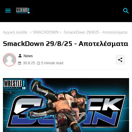
Αρχική σελίδα
SMACKDOWN
SmackDown 29/8/25 - Αποτελέσματα
SmackDown 29/8/25 - Αποτελέσματα
person
News
share
30.8.25
5 minute read