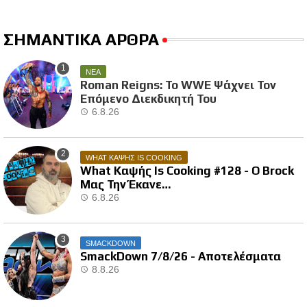
ΣΗΜΑΝΤΙΚΑ ΑΡΘΡΑ
ΝΕΑ
Roman Reigns: Το WWE Ψάχνει Τον
Επόμενο Διεκδικητή Του
6.8.26
WHAT ΚΑΨΗΣ IS COOKING
What Καψής Is Cooking #128 - Ο Brock
Μας Την Έκανε…
6.8.26
SMACKDOWN
SmackDown 7/8/26 - Αποτελέσματα
8.8.26