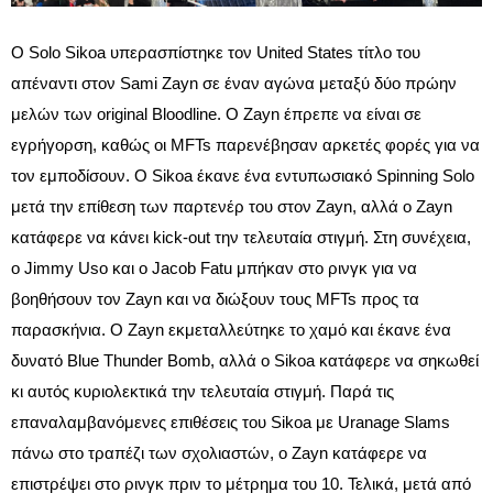
Ο Solo Sikoa υπερασπίστηκε τον United States τίτλο του
απέναντι στον Sami Zayn σε έναν αγώνα μεταξύ δύο πρώην
μελών των original Bloodline. Ο Zayn έπρεπε να είναι σε
εγρήγορση, καθώς οι MFTs παρενέβησαν αρκετές φορές για να
τον εμποδίσουν. Ο Sikoa έκανε ένα εντυπωσιακό Spinning Solo
μετά την επίθεση των παρτενέρ του στον Zayn, αλλά ο Zayn
κατάφερε να κάνει kick-out την τελευταία στιγμή. Στη συνέχεια,
ο Jimmy Uso και ο Jacob Fatu μπήκαν στο ρινγκ για να
βοηθήσουν τον Zayn και να διώξουν τους MFTs προς τα
παρασκήνια. Ο Zayn εκμεταλλεύτηκε το χαμό και έκανε ένα
δυνατό Blue Thunder Bomb, αλλά ο Sikoa κατάφερε να σηκωθεί
κι αυτός κυριολεκτικά την τελευταία στιγμή. Παρά τις
επαναλαμβανόμενες επιθέσεις του Sikoa με Uranage Slams
πάνω στο τραπέζι των σχολιαστών, ο Zayn κατάφερε να
επιστρέψει στο ρινγκ πριν το μέτρημα του 10. Τελικά, μετά από