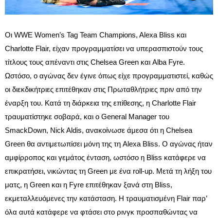
Οι WWE Women’s Tag Team Champions, Alexa Bliss και
Charlotte Flair, είχαν προγραμματίσει να υπερασπιστούν τους
τίτλους τους απέναντι στις Chelsea Green και Alba Fyre.
Ωστόσο, ο αγώνας δεν έγινε όπως είχε προγραμματιστεί, καθώς
οι διεκδικήτριες επιτέθηκαν στις Πρωταθλήτριες πριν από την
έναρξη του. Κατά τη διάρκεια της επίθεσης, η Charlotte Flair
τραυματίστηκε σοβαρά, και ο General Manager του
SmackDown, Nick Aldis, ανακοίνωσε άμεσα ότι η Chelsea
Green θα αντιμετωπίσει μόνη της τη Alexa Bliss. Ο αγώνας ήταν
αμφίρροπος και γεμάτος ένταση, ωστόσο η Bliss κατάφερε να
επικρατήσει, νικώντας τη Green με ένα roll-up. Μετά τη λήξη του
ματς, η Green και η Fyre επιτέθηκαν ξανά στη Bliss,
εκμεταλλευόμενες την κατάσταση. Η τραυματισμένη Flair παρ’
όλα αυτά κατάφερε να φτάσει στο ρινγκ προσπαθώντας να