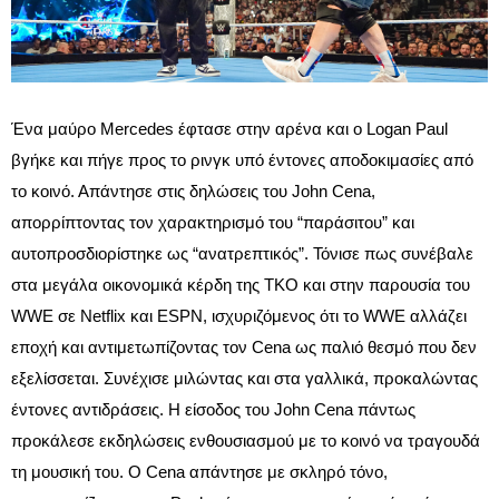
Ένα μαύρο Mercedes έφτασε στην αρένα και ο Logan Paul
βγήκε και πήγε προς το ρινγκ υπό έντονες αποδοκιμασίες από
το κοινό. Απάντησε στις δηλώσεις του John Cena,
απορρίπτοντας τον χαρακτηρισμό του “παράσιτου” και
αυτοπροσδιορίστηκε ως “ανατρεπτικός”. Τόνισε πως συνέβαλε
στα μεγάλα οικονομικά κέρδη της TKO και στην παρουσία του
WWE σε Netflix και ESPN, ισχυριζόμενος ότι το WWE αλλάζει
εποχή και αντιμετωπίζοντας τον Cena ως παλιό θεσμό που δεν
εξελίσσεται. Συνέχισε μιλώντας και στα γαλλικά, προκαλώντας
έντονες αντιδράσεις. Η είσοδος του John Cena πάντως
προκάλεσε εκδηλώσεις ενθουσιασμού με το κοινό να τραγουδά
τη μουσική του. Ο Cena απάντησε με σκληρό τόνο,