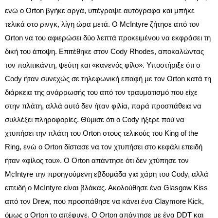
ενώ ο Orton βγήκε αργά, υπέγραψε αυτόγραφα και μπήκε
τελικά στο ρινγκ, λίγη ώρα μετά. Ο McIntyre ζήτησε από τον
Orton να του αφιερώσει δύο λεπτά προκειμένου να εκφράσει τη
δική του άποψη. Επιτέθηκε στον Cody Rhodes, αποκαλώντας
τον πολιτικάντη, ψεύτη και «κανενός φίλο». Υποστήριξε ότι ο
Cody ήταν συνεχώς σε τηλεφωνική επαφή με τον Orton κατά τη
διάρκεια της ανάρρωσής του από τον τραυματισμό που είχε
στην πλάτη, αλλά αυτό δεν ήταν φιλία, παρά προσπάθεια να
συλλέξει πληροφορίες. Θύμισε ότι ο Cody ήξερε πού να
χτυπήσει την πλάτη του Orton στους τελικούς του King of the
Ring, ενώ ο Orton δίστασε να τον χτυπήσει στο κεφάλι επειδή
ήταν «φίλος του». Ο Orton απάντησε ότι δεν χτύπησε τον
McIntyre την προηγούμενη εβδομάδα για χάρη του Cody, αλλά
επειδή ο McIntyre είναι βλάκας. Ακολούθησε ένα Glasgow Kiss
από τον Drew, που προσπάθησε να κάνει ένα Claymore Kick,
όμως ο Orton το απέφυγε. Ο Orton απάντησε με ένα DDT και