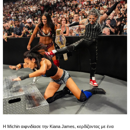
Η Michin αιφνιδίασε την Kiana James, κερδίζοντας με ένα