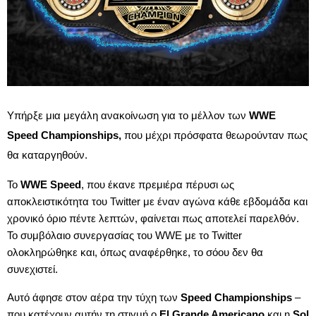
Υπήρξε μια μεγάλη ανακοίνωση για το μέλλον των
WWE
Speed Championships,
που μέχρι πρόσφατα θεωρούνταν πως
θα καταργηθούν.
Το
WWE Speed
, που έκανε πρεμιέρα πέρυσι ως
αποκλειστικότητα του Twitter με έναν αγώνα κάθε εβδομάδα και
χρονικό όριο πέντε λεπτών, φαίνεται πως αποτελεί παρελθόν.
Το συμβόλαιο συνεργασίας του WWE με το Twitter
ολοκληρώθηκε και, όπως αναφέρθηκε, το σόου δεν θα
συνεχιστεί.
Αυτό άφησε στον αέρα την τύχη των
Speed Championships
–
που κατέχουν αυτήν τη στιγμή ο
El Grande Americano
και η
Sol