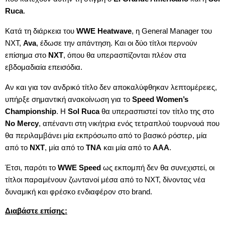
Ruca
.
Κατά τη διάρκεια του
WWE Heatwave
, η General Manager του
NXT,
Ava
, έδωσε την απάντηση. Και οι δύο τίτλοι περνούν
επίσημα στο
NXT
, όπου θα υπερασπίζονται πλέον στα
εβδομαδιαία επεισόδια.
Αν και για τον ανδρικό τίτλο δεν αποκαλύφθηκαν λεπτομέρειες,
υπήρξε σημαντική ανακοίνωση για το
Speed Women’s
Championship
. Η
Sol Ruca
θα υπερασπιστεί τον τίτλο της στο
No Mercy
, απέναντι στη νικήτρια ενός τετραπλού τουρνουά που
θα περιλαμβάνει μία εκπρόσωπο από το βασικό ρόστερ, μία
από το
NXT
, μία από το
TNA
και μία από το
AAA
.
Έτσι, παρότι το
WWE Speed
ως εκπομπή δεν θα συνεχιστεί, οι
τίτλοι παραμένουν ζωντανοί μέσα από το NXT, δίνοντας νέα
δυναμική και φρέσκο ενδιαφέρον στο brand.
Διαβάστε επίσης: