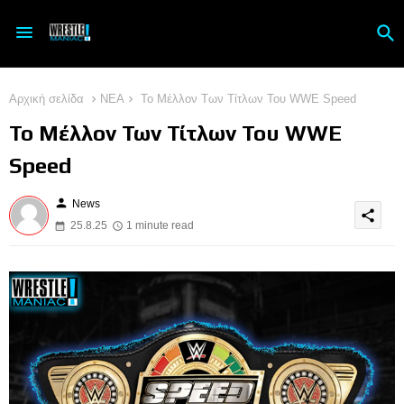
Αρχική σελίδα
ΝΕΑ
Το Μέλλον Των Τίτλων Του WWE Speed
Το Μέλλον Των Τίτλων Του WWE
Speed
person
News
share
25.8.25
1 minute read