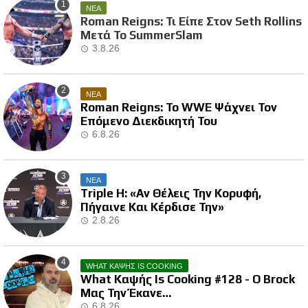
ΝΕΑ
Roman Reigns: Τι Είπε Στον Seth Rollins
Μετά Το SummerSlam
3.8.26
ΝΕΑ
Roman Reigns: Το WWE Ψάχνει Τον
Επόμενο Διεκδικητή Του
6.8.26
ΝΕΑ
Triple H: «Αν Θέλεις Την Κορυφή,
Πήγαινε Και Κέρδισε Την»
2.8.26
WHAT ΚΑΨΗΣ IS COOKING
What Καψής Is Cooking #128 - Ο Brock
Μας Την Έκανε…
6.8.26