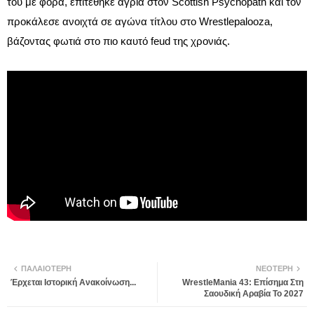
του με φόρα, επιτέθηκε άγρια στον Scottish Psychopath και τον
προκάλεσε ανοιχτά σε αγώνα τίτλου στο Wrestlepalooza,
βάζοντας φωτιά στο πιο καυτό feud της χρονιάς.
ΠΑΛΑΙΌΤΕΡΗ
ΝΕΌΤΕΡΗ
Έρχεται Ιστορική Ανακοίνωση...
WrestleMania 43: Επίσημα Στη
Σαουδική Αραβία Το 2027