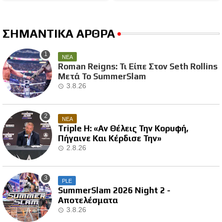
ΣΗΜΑΝΤΙΚΑ ΑΡΘΡΑ
ΝΕΑ
Roman Reigns: Τι Είπε Στον Seth Rollins
Μετά Το SummerSlam
3.8.26
ΝΕΑ
Triple H: «Αν Θέλεις Την Κορυφή,
Πήγαινε Και Κέρδισε Την»
2.8.26
PLE
SummerSlam 2026 Night 2 -
Αποτελέσματα
3.8.26