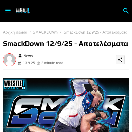
Αρχική σελίδα
SMACKDOWN
SmackDown 12/9/25 - Αποτελέσματα
SmackDown 12/9/25 - Αποτελέσματα
person
News
share
13.9.25
2 minute read