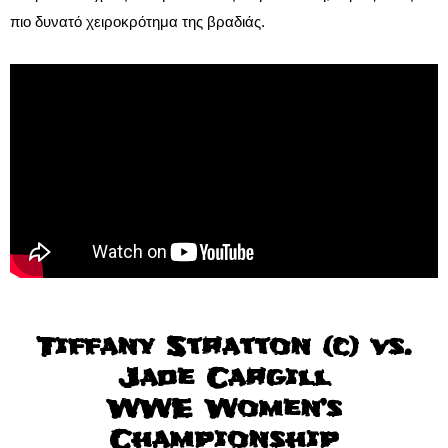
πιο δυνατό χειροκρότημα της βραδιάς.
Tiffany Stratton (c) vs.
Jade Cargill
WWE Women’s
Championship