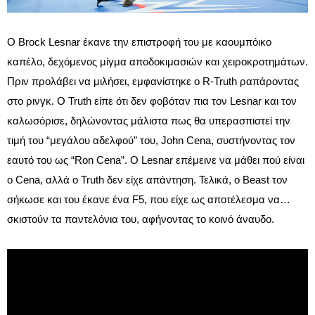
Ο Brock Lesnar έκανε την επιστροφή του με καουμπόικο
καπέλο, δεχόμενος μίγμα αποδοκιμασιών και χειροκροτημάτων.
Πριν προλάβει να μιλήσει, εμφανίστηκε ο R-Truth ραπάροντας
στο ρινγκ. Ο Truth είπε ότι δεν φοβόταν πια τον Lesnar και τον
καλωσόρισε, δηλώνοντας μάλιστα πως θα υπερασπιστεί την
τιμή του “μεγάλου αδελφού” του, John Cena, συστήνοντας τον
εαυτό του ως “Ron Cena”. Ο Lesnar επέμεινε να μάθει πού είναι
ο Cena, αλλά ο Truth δεν είχε απάντηση. Τελικά, ο Beast τον
σήκωσε και του έκανε ένα F5, που είχε ως αποτέλεσμα να…
σκιστούν τα παντελόνια του, αφήνοντας το κοινό άναυδο.