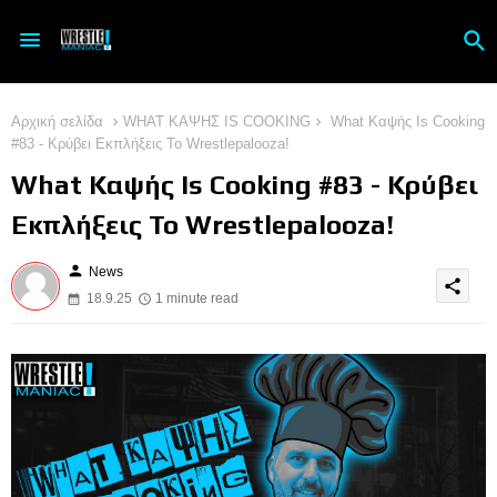
Αρχική σελίδα
WHAT ΚΑΨΗΣ IS COOKING
What Καψής Is Cooking
#83 - Κρύβει Εκπλήξεις Το Wrestlepalooza!
What Καψής Is Cooking #83 - Κρύβει
Εκπλήξεις Το Wrestlepalooza!
person
News
share
18.9.25
1 minute read