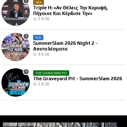
ΝΕΑ
Triple H: «Αν Θέλεις Την Κορυφή,
Πήγαινε Και Κέρδισε Την»
2.8.26
PLE
SummerSlam 2026 Night 2 -
Αποτελέσματα
3.8.26
THE GRAVEYARD PIT
The Graveyard Pit - SummerSlam 2026
1.8.26