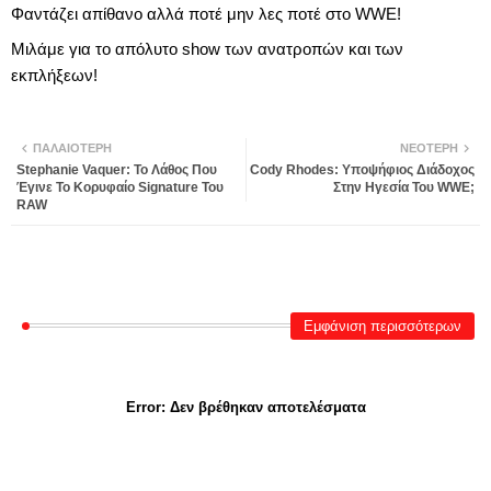
Φαντάζει απίθανο αλλά ποτέ μην λες ποτέ στο WWE!
Μιλάμε για το απόλυτο show των ανατροπών και των
εκπλήξεων!
ΠΑΛΑΙΌΤΕΡΗ
ΝΕΌΤΕΡΗ
Stephanie Vaquer: Το Λάθος Που
Cody Rhodes: Υποψήφιος Διάδοχος
Έγινε Το Κορυφαίο Signature Του
Στην Ηγεσία Του WWE;
RAW
Εμφάνιση περισσότερων
Error:
Δεν βρέθηκαν αποτελέσματα