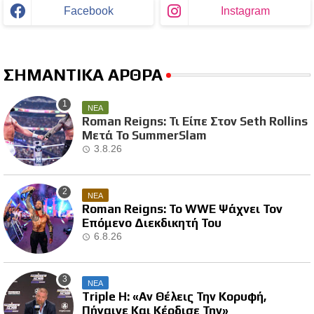
Facebook
Instagram
ΣΗΜΑΝΤΙΚΑ ΑΡΘΡΑ
ΝΕΑ
Roman Reigns: Τι Είπε Στον Seth Rollins
Μετά Το SummerSlam
3.8.26
ΝΕΑ
Roman Reigns: Το WWE Ψάχνει Τον
Επόμενο Διεκδικητή Του
6.8.26
ΝΕΑ
Triple H: «Αν Θέλεις Την Κορυφή,
Πήγαινε Και Κέρδισε Την»