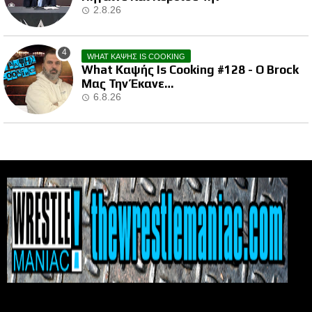
2.8.26
WHAT ΚΑΨΗΣ IS COOKING
What Καψής Is Cooking #128 - Ο Brock
Μας Την Έκανε…
6.8.26