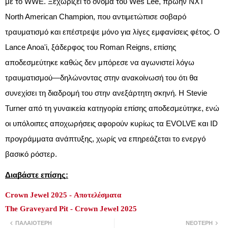
με το WWE. Ξεχωρίζει το όνομα του Wes Lee, πρώην NXT
North American Champion, που αντιμετώπισε σοβαρό
τραυματισμό και επέστρεψε μόνο για λίγες εμφανίσεις φέτος. Ο
Lance Anoa'i, ξάδερφος του Roman Reigns, επίσης
αποδεσμεύτηκε καθώς δεν μπόρεσε να αγωνιστεί λόγω
τραυματισμού—δηλώνοντας στην ανακοίνωσή του ότι θα
συνεχίσει τη διαδρομή του στην ανεξάρτητη σκηνή. Η Stevie
Turner από τη γυναικεία κατηγορία επίσης αποδεσμεύτηκε, ενώ
οι υπόλοιπες αποχωρήσεις αφορούν κυρίως τα EVOLVE και ID
προγράμματα ανάπτυξης, χωρίς να επηρεάζεται το ενεργό
βασικό ρόστερ.
Διαβάστε επίσης:
Crown Jewel 2025 - Αποτελέσματα
The Graveyard Pit - Crown Jewel 2025
ΠΑΛΑΙΌΤΕΡΗ
ΝΕΌΤΕΡΗ