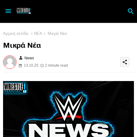
Αρχική σελίδα
ΝΕΑ
Μικρά Νέα
Μικρά Νέα
person
News
share
13.10.25
2 minute read