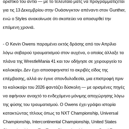
οριστικό του αντίο — με το τελευταίο ματς να προγραμματίζεται
για τις 13 Δεκεμβρίου στην Ουάσινγκτον απέναντι στον Gunther,
ενώ ο Styles ανακοίνωσε ότι σκοπεύει να αποσυρθεί την
επόμενη χρονιά.​
- Ο Kevin Owens παραμένει εκτός δράσης από τον Απρίλιο
λόγω σοβαρού τραυματισμού στον αυχένα, ο οποίος άλλαξε τα
πλάνα της WrestleMania 41 και τον οδήγησε σε χειρουργείο το
καλοκαίρι. Δεν έχει αποσαφηνιστεί το ακριβές είδος της
επέμβασης, αλλά αν έγινε σπονδυλοδεσία, μια επιστροφή πριν
το καλοκαίρι του 2026 φαντάζει δύσκολη — με ορισμένες πηγές
να αφήνουν ανοιχτό το ενδεχόμενο μόνιμης αποχώρησης λόγω
της φύσης του τραυματισμού. Ο Owens έχει γράψει ιστορία
κατακτώντας τίτλους όπως τα NXT Championship, Universal
Championship
, Intercontinental
Championship
, United States