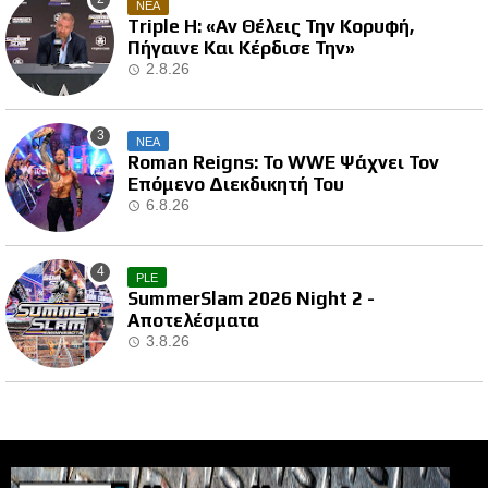
ΝΕΑ
Triple H: «Αν Θέλεις Την Κορυφή,
Πήγαινε Και Κέρδισε Την»
2.8.26
ΝΕΑ
Roman Reigns: Το WWE Ψάχνει Τον
Επόμενο Διεκδικητή Του
6.8.26
PLE
SummerSlam 2026 Night 2 -
Αποτελέσματα
3.8.26