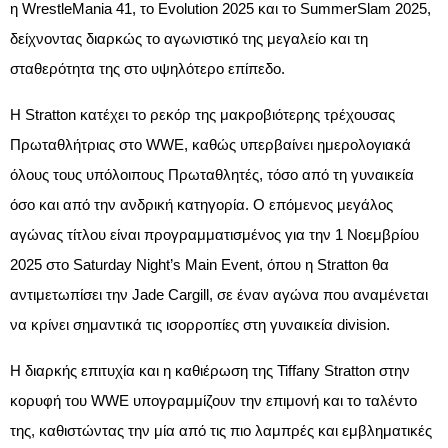
η WrestleMania 41 , το Evolution 2025 και το SummerSlam 2025 ,
δείχνοντας διαρκώς το αγωνιστικό της μεγαλείο και τη
σταθερότητα της στο υψηλότερο επίπεδο.​
Η Stratton κατέχει το ρεκόρ της μακροβιότερης τρέχουσας
Πρωταθλήτριας στο WWE , καθώς υπερβαίνει ημερολογιακά
όλους τους υπόλοιπους Πρωταθλητές, τόσο από τη γυναικεία
όσο και από την ανδρική κατηγορία. Ο επόμενος μεγάλος
αγώνας τίτλου είναι προγραμματισμένος για την 1 Νοεμβρίου
2025 στο Saturday Night’s Main Event , όπου η Stratton θα
αντιμετωπίσει την Jade Cargill, σε έναν αγώνα που αναμένεται
να κρίνει σημαντικά τις ισορροπίες στη γυναικεία division.​
Η διαρκής επιτυχία και η καθιέρωση της Tiffany Stratton στην
κορυφή του WWE υπογραμμίζουν την επιμονή και το ταλέντο
της, καθιστώντας την μία από τις πιο λαμπρές και εμβληματικές