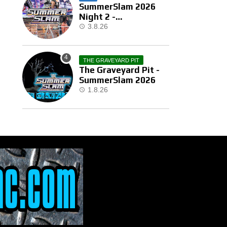
SummerSlam 2026
Night 2 -
Αποτελέσματα
3.8.26
THE GRAVEYARD PIT
The Graveyard Pit -
SummerSlam 2026
1.8.26