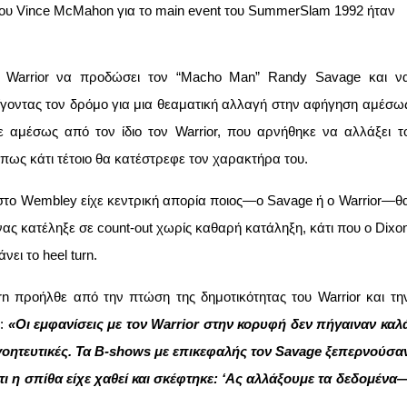
του Vince McMahon για το main event του SummerSlam 1992 ήταν
Warrior να προδώσει τον “Macho Man” Randy Savage και ν
ανοίγοντας τον δρόμο για μια θεαματική αλλαγή στην αφήγηση αμέσω
 αμέσως από τον ίδιο τον Warrior, που αρνήθηκε να αλλάξει τ
πως κάτι τέτοιο θα κατέστρεφε τον χαρακτήρα του.
στο Wembley είχε κεντρική απορία ποιος—ο Savage ή ο Warrior—θ
ώνας κατέληξε σε count-out χωρίς καθαρή κατάληξη, κάτι που ο Dixo
ει το heel turn.
rn προήλθε από την πτώση της δημοτικότητας του Warrior και τη
s:
«Οι εμφανίσεις με τον Warrior στην κορυφή δεν πήγαιναν καλ
γοητευτικές. Τα B-shows με επικεφαλής τον Savage ξεπερνούσα
τι η σπίθα είχε χαθεί και σκέφτηκε: ‘Ας αλλάξουμε τα δεδομένα