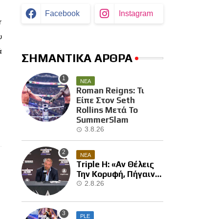
Facebook
Instagram
r
υ
ά
ΣΗΜΑΝΤΙΚΑ ΑΡΘΡΑ
ΝΕΑ
Roman Reigns: Τι
Είπε Στον Seth
Rollins Μετά Το
SummerSlam
3.8.26
ΝΕΑ
Triple H: «Αν Θέλεις
Την Κορυφή, Πήγαινε
Και Κέρδισε Την»
2.8.26
PLE