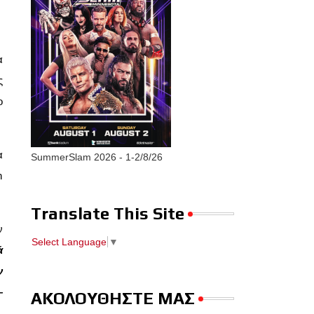
α
ς
ο
α
SummerSlam 2026 - 1-2/8/26
n
Translate This Site
ν
Select Language
▼
ά
ν
—
ΑΚΟΛΟΥΘΗΣΤΕ ΜΑΣ