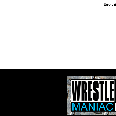
Error:
Δ