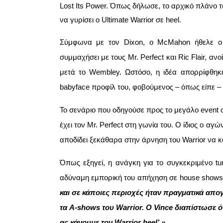
Lost Its Power. Όπως δήλωσε, το αρχικό πλάνο 
να γυρίσει ο Ultimate Warrior σε heel.
Σύμφωνα με τον Dixon, ο McMahon ήθελε ο 
συμμαχήσει με τους Mr. Perfect και Ric Flair, 
μετά το Wembley. Ωστόσο, η ιδέα απορρίφθηκε
babyface προφίλ του, φοβούμενος – όπως είπε – 
Το σενάριο που οδηγούσε προς το μεγάλο event 
έχει τον Mr. Perfect στη γωνία του. Ο ίδιος ο αγ
αποδίδει ξεκάθαρα στην άρνηση του Warrior να κάν
Όπως εξηγεί, η ανάγκη για το συγκεκριμένο tu
αδύναμη εμπορική του απήχηση σε house show
και σε κάποιες περιοχές ήταν πραγματικά απο
τα A-shows του Warrior. Ο Vince διαπίστωσε ό
ας κάνουμε τον Warrior heel’.»