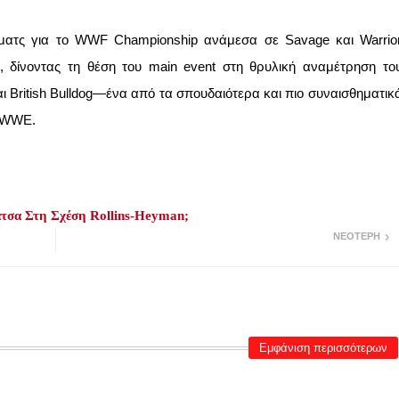
το ματς για το WWF Championship ανάμεσα σε Savage και Warrio
δίνοντας τη θέση του main event στη θρυλική αναμέτρηση το
και British Bulldog—ένα από τα σπουδαιότερα και πιο συναισθηματικ
υ WWE.
τσα Στη Σχέση Rollins-Heyman;
ΝΕΌΤΕΡΗ
Εμφάνιση περισσότερων