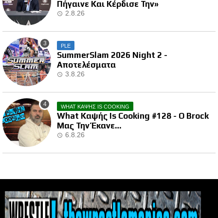
Πήγαινε Και Κέρδισε Την»
2.8.26
PLE
SummerSlam 2026 Night 2 -
Αποτελέσματα
3.8.26
WHAT ΚΑΨΗΣ IS COOKING
What Καψής Is Cooking #128 - Ο Brock
Μας Την Έκανε…
6.8.26