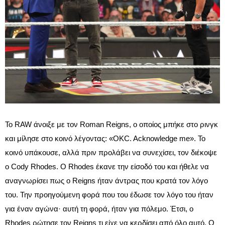
Το RAW άνοιξε με τον Roman Reigns, ο οποίος μπήκε στο ρινγκ
και μίλησε στο κοινό λέγοντας: «OKC. Acknowledge me». Το
κοινό υπάκουσε, αλλά πριν προλάβει να συνεχίσει, τον διέκοψε
ο Cody Rhodes. Ο Rhodes έκανε την είσοδό του και ήθελε να
αναγνωρίσει πως ο Reigns ήταν άντρας που κρατά τον λόγο
του. Την προηγούμενη φορά που του έδωσε τον λόγο του ήταν
για έναν αγώνα· αυτή τη φορά, ήταν για πόλεμο. Έτσι, ο
Rhodes ρώτησε τον Reigns τι είχε να κερδίσει από όλο αυτό. Ο