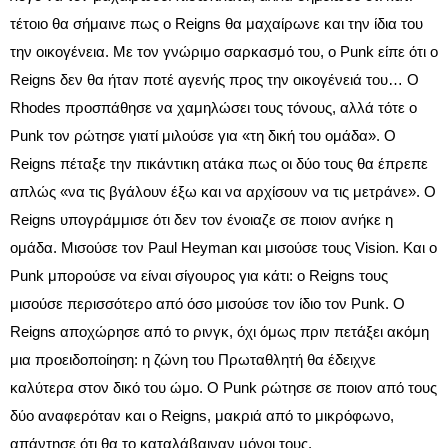
τέτοιο θα σήμαινε πως ο Reigns θα μαχαίρωνε και την ίδια του
την οικογένεια. Με τον γνώριμο σαρκασμό του, ο Punk είπε ότι ο
Reigns δεν θα ήταν ποτέ αγενής προς την οικογένειά του… Ο
Rhodes προσπάθησε να χαμηλώσει τους τόνους, αλλά τότε ο
Punk τον ρώτησε γιατί μιλούσε για «τη δική του ομάδα». Ο
Reigns πέταξε την πικάντικη ατάκα πως οι δύο τους θα έπρεπε
απλώς «να τις βγάλουν έξω και να αρχίσουν να τις μετράνε». Ο
Reigns υπογράμμισε ότι δεν τον ένοιαζε σε ποιον ανήκε η
ομάδα. Μισούσε τον Paul Heyman και μισούσε τους Vision. Και ο
Punk μπορούσε να είναι σίγουρος για κάτι: ο Reigns τους
μισούσε περισσότερο από όσο μισούσε τον ίδιο τον Punk. Ο
Reigns αποχώρησε από το ρινγκ, όχι όμως πριν πετάξει ακόμη
μια προειδοποίηση: η ζώνη του Πρωταθλητή θα έδειχνε
καλύτερα στον δικό του ώμο. Ο Punk ρώτησε σε ποιον από τους
δύο αναφερόταν και ο Reigns, μακριά από το μικρόφωνο,
απάντησε ότι θα το καταλάβαιναν μόνοι τους.