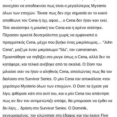
συνεχίσει να αποδεικνύει πως είναι ο μεγαλύτερος Mysterio
όλων των εποχών. Τόνισε πως δεν είχε σημασία αν το κοινό
αποθέωνε τον Cena ή όχι, αφού… ο Cena δεν ήταν καν εκεί.
Τότε ακούστηκε η μουσική του Cena και η αρένα σείστηκε.
Πέρασαν αρκετά δευτερόλεπτα χωρίς να εμφανιστεί ο
πραγματικός Cena, μέχρι που βγήκε ένας μικρόσωμος… “John
Cena”, μαζί με έναν μικρόσωμο “Stu”, τον cameraman.
Προσπάθησε να πηδήξει στο ρινγκ όπως ο Cena, αλλά δεν τα
κατάφερε, και τελικά ανέβηκε από τα σκαλιά. Ο Dom του
μιλούσε σαν να ήταν ο αληθινός Cena, απειλώντας πως θα τον
διαλύσει στο Survivor Series. Ο μίνι Cena τον αποκάλεσε «τον
χειρότερο Mysterio όλων των εποχών». Ο Dom τα έχασε για
λίγο, ψιθύρισε κάτι στο αυτί του, και ο μίνι Cena του απάντησε
πως αν δεν τον αντιμετώπιζε απόψε, θα μπορούσε να έρθει να
δει λίγη… δράση στο Survivor Series. Ο Dominik,
εκνευρισμένος, τον κλώτσησε στο έδαφος και του έκανε Five