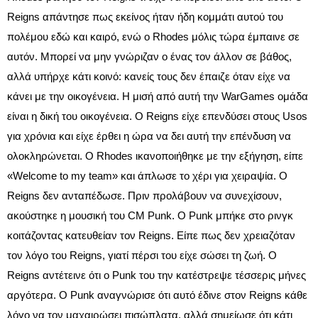
Reigns απάντησε πως εκείνος ήταν ήδη κομμάτι αυτού του
πολέμου εδώ και καιρό, ενώ ο Rhodes μόλις τώρα έμπαινε σε
αυτόν. Μπορεί να μην γνώριζαν ο ένας τον άλλον σε βάθος,
αλλά υπήρχε κάτι κοινό: κανείς τους δεν έπαιζε όταν είχε να
κάνει με την οικογένεια. Η μισή από αυτή την WarGames ομάδα
είναι η δική του οικογένεια. Ο Reigns είχε επενδύσει στους Usos
για χρόνια και είχε έρθει η ώρα να δει αυτή την επένδυση να
ολοκληρώνεται. Ο Rhodes ικανοποιήθηκε με την εξήγηση, είπε
«Welcome to my team» και άπλωσε το χέρι για χειραψία. Ο
Reigns δεν ανταπέδωσε. Πριν προλάβουν να συνεχίσουν,
ακούστηκε η μουσική του CM Punk. Ο Punk μπήκε στο ρινγκ
κοιτάζοντας κατευθείαν τον Reigns. Είπε πως δεν χρειαζόταν
τον λόγο του Reigns, γιατί πέρσι του είχε σώσει τη ζωή. Ο
Reigns αντέτεινε ότι ο Punk του την κατέστρεψε τέσσερις μήνες
αργότερα. Ο Punk αναγνώρισε ότι αυτό έδινε στον Reigns κάθε
λόγο να τον μαχαιρώσει πισώπλατα, αλλά σημείωσε ότι κάτι