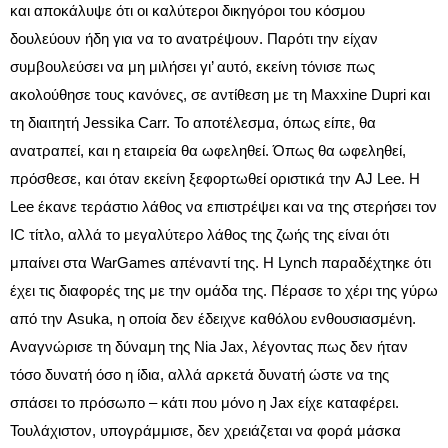
και αποκάλυψε ότι οι καλύτεροι δικηγόροι του κόσμου
δουλεύουν ήδη για να το ανατρέψουν. Παρότι την είχαν
συμβουλεύσει να μη μιλήσει γι’ αυτό, εκείνη τόνισε πως
ακολούθησε τους κανόνες, σε αντίθεση με τη Maxxine Dupri και
τη διαιτητή Jessika Carr. Το αποτέλεσμα, όπως είπε, θα
ανατραπεί, και η εταιρεία θα ωφεληθεί. Όπως θα ωφεληθεί,
πρόσθεσε, και όταν εκείνη ξεφορτωθεί οριστικά την AJ Lee. Η
Lee έκανε τεράστιο λάθος να επιστρέψει και να της στερήσει τον
IC τίτλο, αλλά το μεγαλύτερο λάθος της ζωής της είναι ότι
μπαίνει στα WarGames απέναντί της. Η Lynch παραδέχτηκε ότι
έχει τις διαφορές της με την ομάδα της. Πέρασε το χέρι της γύρω
από την Asuka, η οποία δεν έδειχνε καθόλου ενθουσιασμένη.
Αναγνώρισε τη δύναμη της Nia Jax, λέγοντας πως δεν ήταν
τόσο δυνατή όσο η ίδια, αλλά αρκετά δυνατή ώστε να της
σπάσει το πρόσωπο – κάτι που μόνο η Jax είχε καταφέρει.
Τουλάχιστον, υπογράμμισε, δεν χρειάζεται να φορά μάσκα