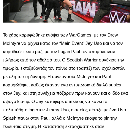
Το χάος κορυφώθηκε ενόψει των WarGames, με τον Drew
McIntyre να ρίχνει κάτω τον “Main Event” Jey Uso και να τον
κοροϊδεύει, ενώ μαζί με τον Logan Paul τον απομόνωναν
πλήρως από τον αδελφό του. Ο Scottish Warrior συνέχισε την
τιμωρία, εκτοξεύοντάς τον πάνω στο τραπέζι των σχολιαστών
με όλη του τη δύναμη. Η συνεργασία McIntyre και Paul
κορυφώθηκε, καθώς έκαναν ένα εντυπωσιακό διπλό suplex
στον Jey, και στη συνέχεια πόζαραν πριν κάνουν και οι δύο ένα
άψογο kip-up. Ο Jey κατάφερε επιτέλους να κάνει το
πολυπόθητο tag στον Jimmy Uso, ο οποίος πέταξε με ένα Uso
Splash πάνω στον Paul, αλλά ο McIntyre έκοψε το pin την
τελευταία στιγμή. Η κατάσταση εκτροχιάστηκε όταν