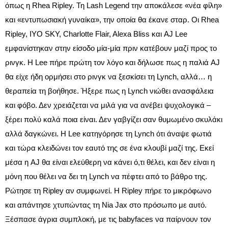
όπως η Rhea Ripley. Τη Lash Legend την αποκάλεσε «νέα φίλη»
και «εντυπωσιακή γυναίκα», την οποία θα έκανε σταρ. Οι Rhea
Ripley, IYO SKY, Charlotte Flair, Alexa Bliss και AJ Lee
εμφανίστηκαν στην είσοδο μία-μία πριν κατέβουν μαζί προς το
ρινγκ. Η Lee πήρε πρώτη τον λόγο και δήλωσε πως η παλιά AJ
θα είχε ήδη ορμήσει στο ρινγκ να ξεσκίσει τη Lynch, αλλά… η
θεραπεία τη βοήθησε. Ήξερε πως η Lynch νιώθει ανασφάλεια
και φόβο. Δεν χρειάζεται να μιλά για να ανέβει ψυχολογικά –
ξέρει πολύ καλά ποια είναι. Δεν γαβγίζει σαν θυμωμένο σκυλάκι
αλλά δαγκώνει. Η Lee κατηγόρησε τη Lynch ότι άναψε φωτιά
και τώρα κλειδώνει τον εαυτό της σε ένα κλουβί μαζί της. Εκεί
μέσα η AJ θα είναι ελεύθερη να κάνει ό,τι θέλει, και δεν είναι η
μόνη που θέλει να δει τη Lynch να πέφτει από το βάθρο της.
Ρώτησε τη Ripley αν συμφωνεί. Η Ripley πήρε το μικρόφωνο
και απάντησε χτυπώντας τη Nia Jax στο πρόσωπο με αυτό.
Ξέσπασε άγρια συμπλοκή, με τις babyfaces να παίρνουν τον