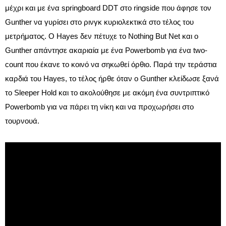
μέχρι και με ένα springboard DDT στο ringside που άφησε τον
Gunther να γυρίσει στο ρινγκ κυριολεκτικά στο τέλος του
μετρήματος. Ο Hayes δεν πέτυχε το Nothing But Net και ο
Gunther απάντησε ακαριαία με ένα Powerbomb για ένα two-
count που έκανε το κοινό να σηκωθεί όρθιο. Παρά την τεράστια
καρδιά του Hayes, το τέλος ήρθε όταν ο Gunther κλείδωσε ξανά
το Sleeper Hold και το ακολούθησε με ακόμη ένα συντριπτικό
Powerbomb για να πάρει τη νίκη και να προχωρήσει στο
τουρνουά.