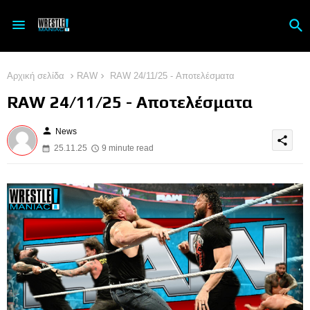
Αρχική σελίδα
RAW
RAW 24/11/25 - Αποτελέσματα
RAW 24/11/25 - Αποτελέσματα
person
News
share
25.11.25
9 minute read