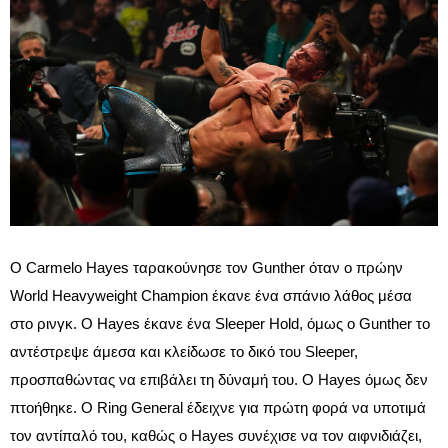
Ο Carmelo Hayes ταρακούνησε τον Gunther όταν ο πρώην
World Heavyweight Champion έκανε ένα σπάνιο λάθος μέσα
στο ρινγκ. Ο Hayes έκανε ένα Sleeper Hold, όμως ο Gunther το
αντέστρεψε άμεσα και κλείδωσε το δικό του Sleeper,
προσπαθώντας να επιβάλει τη δύναμή του. Ο Hayes όμως δεν
πτοήθηκε. Ο Ring General έδειχνε για πρώτη φορά να υποτιμά
τον αντίπαλό του, καθώς ο Hayes συνέχισε να τον αιφνιδιάζει,