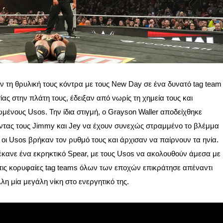
τη θρυλική τους κόντρα με τους New Day σε ένα δυνατό tag team
ας στην πλάτη τους, έδειξαν από νωρίς τη χημεία τους και
νους Usos. Την ίδια στιγμή, ο Grayson Waller αποδείχθηκε
οντας τους Jimmy και Jey να έχουν συνεχώς στραμμένο το βλέμμα
οι Usos βρήκαν τον ρυθμό τους και άρχισαν να παίρνουν τα ηνία.
κανε ένα εκρηκτικό Spear, με τους Usos να ακολουθούν άμεσα με
 τις κορυφαίες tag teams όλων των εποχών επικράτησε απέναντι
η μία μεγάλη νίκη στο ενεργητικό της.