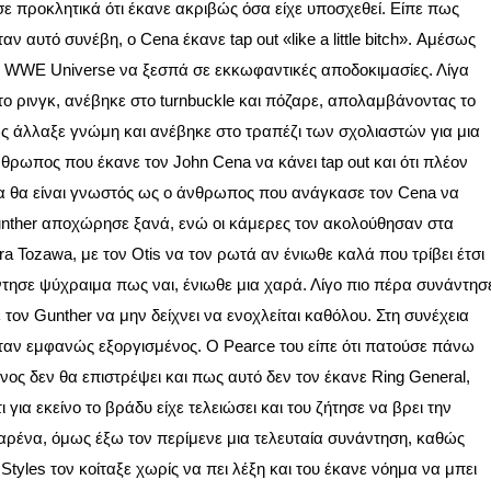
ε προκλητικά ότι έκανε ακριβώς όσα είχε υποσχεθεί. Είπε πως
ν αυτό συνέβη, ο Cena έκανε tap out «like a little bitch». Αμέσως
ο WWE Universe να ξεσπά σε εκκωφαντικές αποδοκιμασίες. Λίγα
ο ρινγκ, ανέβηκε στο turnbuckle και πόζαρε, απολαμβάνοντας το
ως άλλαξε γνώμη και ανέβηκε στο τραπέζι των σχολιαστών για μια
θρωπος που έκανε τον John Cena να κάνει tap out και ότι πλέον
τα θα είναι γνωστός ως ο άνθρωπος που ανάγκασε τον Cena να
unther αποχώρησε ξανά, ενώ οι κάμερες τον ακολούθησαν στα
a Tozawa, με τον Otis να τον ρωτά αν ένιωθε καλά που τρίβει έτσι
ησε ψύχραιμα πως ναι, ένιωθε μια χαρά. Λίγο πιο πέρα συνάντησ
 τον Gunther να μην δείχνει να ενοχλείται καθόλου. Στη συνέχεια
ταν εμφανώς εξοργισμένος. Ο Pearce του είπε ότι πατούσε πάνω
ος δεν θα επιστρέψει και πως αυτό δεν τον έκανε Ring General,
για εκείνο το βράδυ είχε τελειώσει και του ζήτησε να βρει την
ρένα, όμως έξω τον περίμενε μια τελευταία συνάντηση, καθώς
yles τον κοίταξε χωρίς να πει λέξη και του έκανε νόημα να μπει