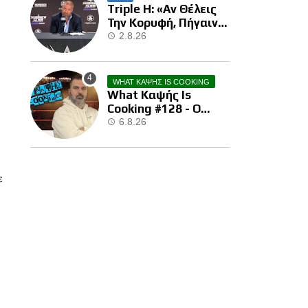
Triple H: «Αν Θέλεις
Την Κορυφή, Πήγαινε
Και Κέρδισε Την»
2.8.26
WHAT ΚΑΨΗΣ IS COOKING
What Καψής Is
Cooking #128 - Ο
Brock Μας Την
6.8.26
Έκανε…
ε