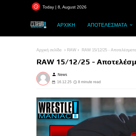
Today | 8, August 2026
ΑΡΧΙΚΗ
ΑΠΟΤΕΛΕΣΜΑΤΑ
Αρχική σελίδα
RAW
RAW 15/12/25 - Αποτελέσματ
RAW 15/12/25 - Αποτελέσ
person
News
16.12.25
8 minute read