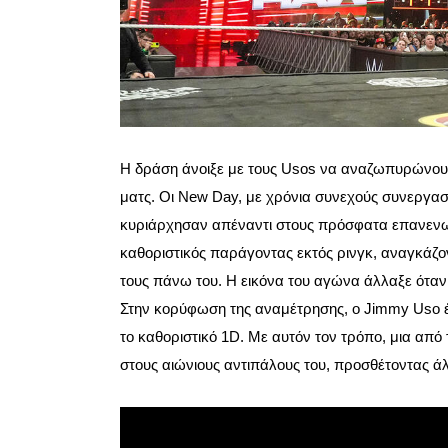
Η δράση άνοιξε με τους Usos να αναζωπυρώνουν 
ματς. Οι New Day, με χρόνια συνεχούς συνεργασί
κυριάρχησαν απέναντι στους πρόσφατα επανενωμέ
καθοριστικός παράγοντας εκτός ρινγκ, αναγκάζ
τους πάνω του. Η εικόνα του αγώνα άλλαξε όταν 
Στην κορύφωση της αναμέτρησης, ο Jimmy Uso έ
το καθοριστικό 1D. Με αυτόν τον τρόπο, μια από
στους αιώνιους αντιπάλους του, προσθέτοντας άλλ