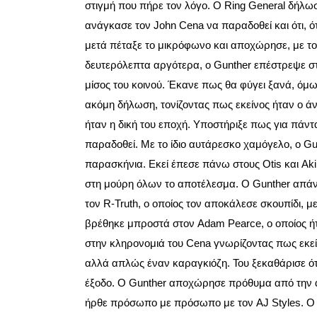
στιγμή που πήρε τον λόγο. Ο Ring General δήλωσ
ανάγκασε τον John Cena να παραδοθεί και ότι, ότα
μετά πέταξε το μικρόφωνο και αποχώρησε, με τ
δευτερόλεπτα αργότερα, ο Gunther επέστρεψε στ
μίσος του κοινού. Έκανε πως θα φύγει ξανά, όμ
ακόμη δήλωση, τονίζοντας πως εκείνος ήταν ο άν
ήταν η δική του εποχή. Υποστήριξε πως για πάν
παραδοθεί. Με το ίδιο αυτάρεσκο χαμόγελο, ο G
παρασκήνια. Εκεί έπεσε πάνω στους Otis και Akir
στη μούρη όλων το αποτέλεσμα. Ο Gunther απάντ
τον R-Truth, ο οποίος τον αποκάλεσε σκουπίδι, με
βρέθηκε μπροστά στον Adam Pearce, ο οποίος ή
στην κληρονομιά του Cena γνωρίζοντας πως εκείν
αλλά απλώς έναν καραγκιόζη. Του ξεκαθάρισε ότι 
έξοδο. Ο Gunther αποχώρησε πρόθυμα από την α
ήρθε πρόσωπο με πρόσωπο με τον AJ Styles. Ο St