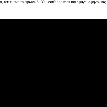
, του έκανε το ειρωνικό «You can’t see me» και έφυγε, αφήνοντας