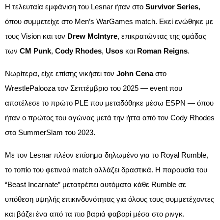
Η τελευταία εμφάνιση του Lesnar ήταν στο
Survivor Series
,
όπου συμμετείχε στο Men’s WarGames match. Εκεί ενώθηκε με
τους Vision και τον
Drew McIntyre
, επικρατώντας της ομάδας
των
CM Punk
,
Cody Rhodes
,
Usos
και
Roman Reigns
.
Νωρίτερα, είχε επίσης νικήσει τον
John Cena
στο
WrestlePalooza τον Σεπτέμβριο του 2025 — event που
αποτέλεσε το πρώτο PLE που μεταδόθηκε μέσω ESPN — όπου
ήταν ο πρώτος του αγώνας μετά την ήττα από τον Cody Rhodes
στο SummerSlam του 2023.
Με τον Lesnar πλέον επίσημα δηλωμένο για το Royal Rumble,
το τοπίο του φετινού match αλλάζει δραστικά. Η παρουσία του
“Beast Incarnate” μετατρέπει αυτόματα κάθε Rumble σε
υπόθεση υψηλής επικινδυνότητας για όλους τους συμμετέχοντες
και βάζει ένα από τα πιο βαριά φαβορί μέσα στο ρινγκ.