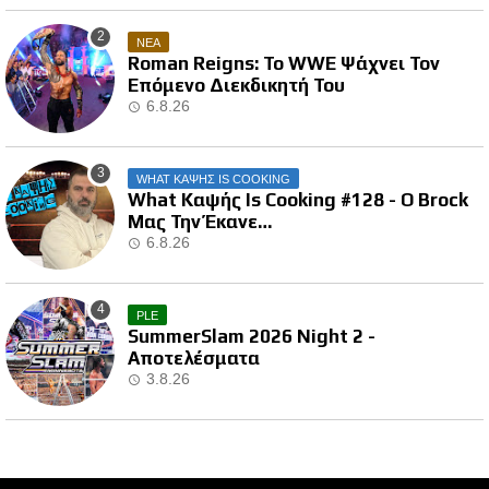
ΝΕΑ
Roman Reigns: Το WWE Ψάχνει Τον
Επόμενο Διεκδικητή Του
6.8.26
WHAT ΚΑΨΗΣ IS COOKING
What Καψής Is Cooking #128 - Ο Brock
Μας Την Έκανε…
6.8.26
PLE
SummerSlam 2026 Night 2 -
Αποτελέσματα
3.8.26