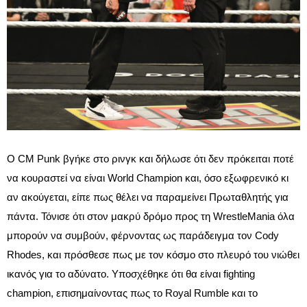
Ο CM Punk βγήκε στο ρινγκ και δήλωσε ότι δεν πρόκειται ποτέ
να κουραστεί να είναι World Champion και, όσο εξωφρενικό κι
αν ακούγεται, είπε πως θέλει να παραμείνει Πρωταθλητής για
πάντα. Τόνισε ότι στον μακρύ δρόμο προς τη WrestleMania όλα
μπορούν να συμβούν, φέρνοντας ως παράδειγμα τον Cody
Rhodes, και πρόσθεσε πως με τον κόσμο στο πλευρό του νιώθει
ικανός για το αδύνατο. Υποσχέθηκε ότι θα είναι fighting
champion, επισημαίνοντας πως το Royal Rumble και το