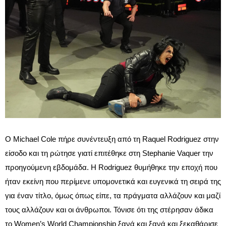
Ο Michael Cole πήρε συνέντευξη από τη Raquel Rodriguez στην
είσοδο και τη ρώτησε γιατί επιτέθηκε στη Stephanie Vaquer την
προηγούμενη εβδομάδα. Η Rodriguez θυμήθηκε την εποχή που
ήταν εκείνη που περίμενε υπομονετικά και ευγενικά τη σειρά της
για έναν τίτλο, όμως όπως είπε, τα πράγματα αλλάζουν και μαζί
τους αλλάζουν και οι άνθρωποι. Τόνισε ότι της στέρησαν άδικα
το Women’s World Championship ξανά και ξανά και ξεκαθάρισε