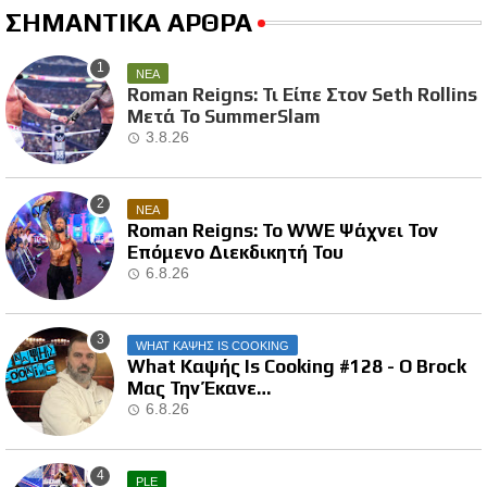
ΣΗΜΑΝΤΙΚΑ ΑΡΘΡΑ
ΝΕΑ
Roman Reigns: Τι Είπε Στον Seth Rollins
Μετά Το SummerSlam
3.8.26
ΝΕΑ
Roman Reigns: Το WWE Ψάχνει Τον
Επόμενο Διεκδικητή Του
6.8.26
WHAT ΚΑΨΗΣ IS COOKING
What Καψής Is Cooking #128 - Ο Brock
Μας Την Έκανε…
6.8.26
PLE