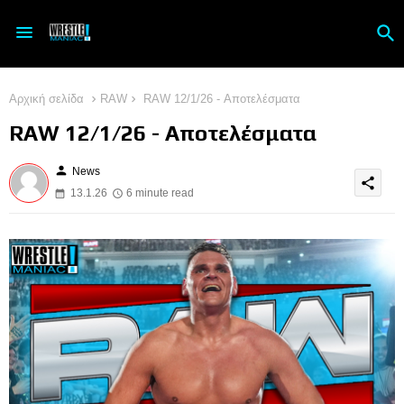
Αρχική σελίδα
RAW
RAW 12/1/26 - Αποτελέσματα
RAW 12/1/26 - Αποτελέσματα
person
News
share
13.1.26
6 minute read