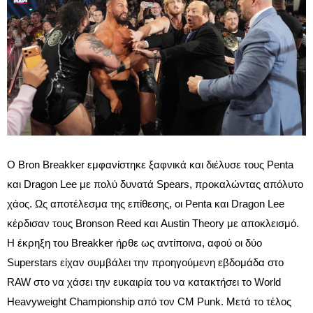
Ο Bron Breakker εμφανίστηκε ξαφνικά και διέλυσε τους Penta
και Dragon Lee με πολύ δυνατά Spears, προκαλώντας απόλυτο
χάος. Ως αποτέλεσμα της επίθεσης, οι Penta και Dragon Lee
κέρδισαν τους Bronson Reed και Austin Theory με αποκλεισμό.
Η έκρηξη του Breakker ήρθε ως αντίποινα, αφού οι δύο
Superstars είχαν συμβάλει την προηγούμενη εβδομάδα στο
RAW στο να χάσει την ευκαιρία του να κατακτήσει το World
Heavyweight Championship από τον CM Punk. Μετά το τέλος