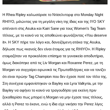
Η Rhea Ripley καλωσόρισε το Ντίσελντορφ στο Monday Night
RHIYO, μιλώντας για τη μεγάλη νίκη της ίδιας και της IYO SKY
απέναντι στις Asuka και Kairi Sane για τους Women’s Tag Team
τίτλους, με το κοινό να τις αποθεώνει φωνάζοντας «You deserve
it». Η SKY πήρε τον λόγο και, δανειζόμενη ατάκα της Asuka,
δήλωσε πως «κανείς δεν είναι έτοιμος για τις RHIYO». Η Ripley
ετοιμαζόταν να προκαλέσει επίσημα τα γυναικεία αποδυτήρια,
όμως διακόπηκε από τις Liv Morgan και Roxanne Perez, με τη
Morgan να συγχαίρει ειρωνικά τις Πρωταθλήτριες και να τονίζει
ότι είναι πρώην Tag Champion που δεν έχασε ποτέ τον τίτλο της.
Στη συνέχεια εμφανίστηκαν οι Bayley και Lyra Valkyria, με την
Bayley να αφήνει το κοινό να τραγουδήσει για εκείνη πριν
ξεκαθαρίσει πως μπορεί η Morgan να μην έχασε τους τίτλους,
αλλά η Perez το έκανε, ενώ η ίδια είχε νικήσει την Perez λίγες