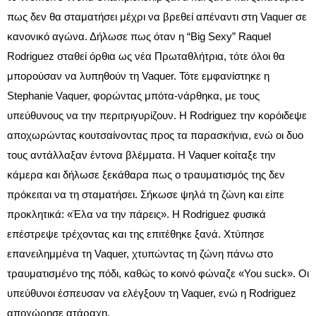
πως δεν θα σταματήσει μέχρι να βρεθεί απέναντι στη Vaquer σε
κανονικό αγώνα. Δήλωσε πως όταν η “Big Sexy” Raquel
Rodriguez σταθεί όρθια ως νέα Πρωταθλήτρια, τότε όλοι θα
μπορούσαν να λυπηθούν τη Vaquer. Τότε εμφανίστηκε η
Stephanie Vaquer, φορώντας μπότα-νάρθηκα, με τους
υπεύθυνους να την περιτριγυρίζουν. Η Rodriguez την κορόιδεψε
αποχωρώντας κουτσαίνοντας προς τα παρασκήνια, ενώ οι δυο
τους αντάλλαξαν έντονα βλέμματα. Η Vaquer κοίταξε την
κάμερα και δήλωσε ξεκάθαρα πως ο τραυματισμός της δεν
πρόκειται να τη σταματήσει. Σήκωσε ψηλά τη ζώνη και είπε
προκλητικά: «Έλα να την πάρεις». Η Rodriguez φυσικά
επέστρεψε τρέχοντας και της επιτέθηκε ξανά. Χτύπησε
επανειλημμένα τη Vaquer, χτυπώντας τη ζώνη πάνω στο
τραυματισμένο της πόδι, καθώς το κοινό φώναζε «You suck». Οι
υπεύθυνοι έσπευσαν να ελέγξουν τη Vaquer, ενώ η Rodriguez
αποχώρησε ατάραχη.