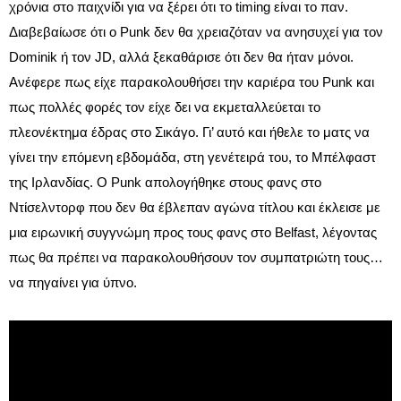
χρόνια στο παιχνίδι για να ξέρει ότι το timing είναι το παν.
Διαβεβαίωσε ότι ο Punk δεν θα χρειαζόταν να ανησυχεί για τον
Dominik ή τον JD, αλλά ξεκαθάρισε ότι δεν θα ήταν μόνοι.
Ανέφερε πως είχε παρακολουθήσει την καριέρα του Punk και
πως πολλές φορές τον είχε δει να εκμεταλλεύεται το
πλεονέκτημα έδρας στο Σικάγο. Γι’ αυτό και ήθελε το ματς να
γίνει την επόμενη εβδομάδα, στη γενέτειρά του, το Μπέλφαστ
της Ιρλανδίας. Ο Punk απολογήθηκε στους φανς στο
Ντίσελντορφ που δεν θα έβλεπαν αγώνα τίτλου και έκλεισε με
μια ειρωνική συγγνώμη προς τους φανς στο Belfast, λέγοντας
πως θα πρέπει να παρακολουθήσουν τον συμπατριώτη τους…
να πηγαίνει για ύπνο.