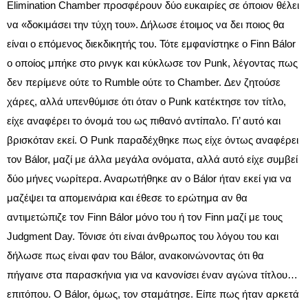
Elimination Chamber προσφέρουν δύο ευκαιρίες σε όποιον θέλει
να «δοκιμάσει την τύχη του». Δήλωσε έτοιμος να δει ποιος θα
είναι ο επόμενος διεκδικητής του. Τότε εμφανίστηκε ο Finn Bálor
ο οποίος μπήκε στο ρινγκ και κύκλωσε τον Punk, λέγοντας πως
δεν περίμενε ούτε το Rumble ούτε το Chamber. Δεν ζητούσε
χάρες, αλλά υπενθύμισε ότι όταν ο Punk κατέκτησε τον τίτλο,
είχε αναφέρει το όνομά του ως πιθανό αντίπαλο. Γι’ αυτό και
βρισκόταν εκεί. Ο Punk παραδέχθηκε πως είχε όντως αναφέρει
τον Bálor, μαζί με άλλα μεγάλα ονόματα, αλλά αυτό είχε συμβεί
δύο μήνες νωρίτερα. Αναρωτήθηκε αν ο Bálor ήταν εκεί για να
μαζέψει τα απομεινάρια και έθεσε το ερώτημα αν θα
αντιμετώπιζε τον Finn Bálor μόνο του ή τον Finn μαζί με τους
Judgment Day. Τόνισε ότι είναι άνθρωπος του λόγου του και
δήλωσε πως είναι φαν του Bálor, ανακοινώνοντας ότι θα
πήγαινε στα παρασκήνια για να κανονίσει έναν αγώνα τίτλου…
επιτόπου. Ο Bálor, όμως, τον σταμάτησε. Είπε πως ήταν αρκετά