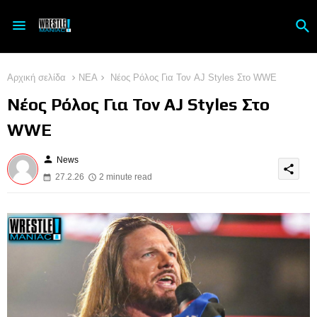
Αρχική σελίδα
ΝΕΑ
Νέος Ρόλος Για Τον AJ Styles Στο WWE
Νέος Ρόλος Για Τον AJ Styles Στο
WWE
person
News
share
27.2.26
2 minute read