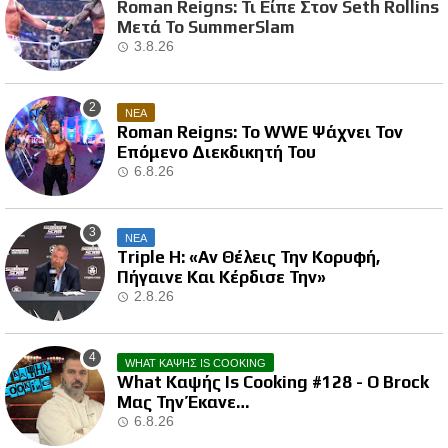
Roman Reigns: Τι Είπε Στον Seth Rollins
Μετά Το SummerSlam
3.8.26
ΝΕΑ
Roman Reigns: Το WWE Ψάχνει Τον
Επόμενο Διεκδικητή Του
6.8.26
ΝΕΑ
Triple H: «Αν Θέλεις Την Κορυφή,
Πήγαινε Και Κέρδισε Την»
2.8.26
WHAT ΚΑΨΗΣ IS COOKING
What Καψής Is Cooking #128 - Ο Brock
Μας Την Έκανε…
6.8.26