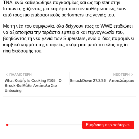
TNA, ενώ καθιερώθηκε παγκοσμίως και ως top star στην
Ιαπωνία, χτίζοντας μια καριέρα που τον καθιέρωσε ως έναν
από τους πιο επιδραστικούς performers της γενιάς του.
Με τη νέα του συμφωνία, όλα δείχνουν πως το WWE επιδιώκει
να αξιοποιήσει την τεράστια εμπειρία και τεχνογνωσία του,
βοηθώντας τη νέα γενιά των Superstars, ενώ ο ίδιος παραμένει
κομβικό κομμάτι της εταιρείας ακόμη και μετά το τέλος της in-
ring διαδρομής του.
ΠΑΛΑΙΌΤΕΡΗ
ΝΕΌΤΕΡΗ
What Καψής Is Cooking #105 - O
SmackDown 27/2/26 - Αποτελέσματα
Brock Θα Μάθει Αντίπαλο Στο
Unboxing;
Εμφάνιση περισσότερων