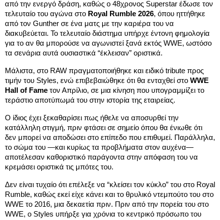
από την ενεργό δράση, καθώς ο 48χρονος Superstar έδωσε τον
τελευταίο του αγώνα στο
Royal Rumble 2026
, όπου ηττήθηκε
από τον Gunther σε ένα ματς με την καριέρα του να
διακυβεύεται. Το τελευταίο διάστημα υπήρχε έντονη φημολογία
για το αν θα μπορούσε να αγωνιστεί ξανά εκτός WWE, ωστόσο
τα σενάρια αυτά ουσιαστικά “έκλεισαν” οριστικά.
Μάλιστα, στο RAW πραγματοποιήθηκε και ειδικό tribute προς
τιμήν του Styles, ενώ επιβεβαιώθηκε ότι θα ενταχθεί στο
WWE
Hall of Fame
τον Απρίλιο, σε μια κίνηση που υπογραμμίζει το
τεράστιο αποτύπωμά του στην ιστορία της εταιρείας.
Ο ίδιος έχει ξεκαθαρίσει πως ήθελε να αποσυρθεί την
κατάλληλη στιγμή, πριν φτάσει σε σημείο όπου θα ένιωθε ότι
δεν μπορεί να αποδώσει στο επίπεδο που επιθυμεί. Παράλληλα,
το σώμα του —και κυρίως τα προβλήματα στον αυχένα—
αποτέλεσαν καθοριστικό παράγοντα στην απόφαση του να
κρεμάσει οριστικά τις μπότες του.
Δεν είναι τυχαίο ότι επέλεξε να “κλείσει τον κύκλο” του στο Royal
Rumble, καθώς εκεί είχε κάνει και το θρυλικό ντεμπούτο του στο
WWE το 2016, μια δεκαετία πριν. Πριν από την πορεία του στο
WWE, ο Styles υπήρξε για χρόνια το κεντρικό πρόσωπο του