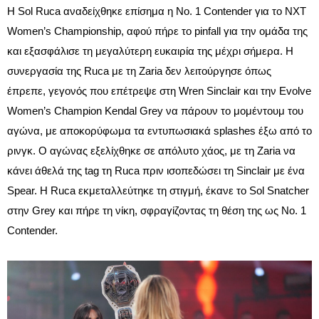
Η Sol Ruca αναδείχθηκε επίσημα η No. 1 Contender για το NXT
Women’s Championship, αφού πήρε το pinfall για την ομάδα της
και εξασφάλισε τη μεγαλύτερη ευκαιρία της μέχρι σήμερα. Η
συνεργασία της Ruca με τη Zaria δεν λειτούργησε όπως
έπρεπε, γεγονός που επέτρεψε στη Wren Sinclair και την Evolve
Women’s Champion Kendal Grey να πάρουν το μομέντουμ του
αγώνα, με αποκορύφωμα τα εντυπωσιακά splashes έξω από το
ρινγκ. Ο αγώνας εξελίχθηκε σε απόλυτο χάος, με τη Zaria να
κάνει άθελά της tag τη Ruca πριν ισοπεδώσει τη Sinclair με ένα
Spear. Η Ruca εκμεταλλεύτηκε τη στιγμή, έκανε το Sol Snatcher
στην Grey και πήρε τη νίκη, σφραγίζοντας τη θέση της ως No. 1
Contender.