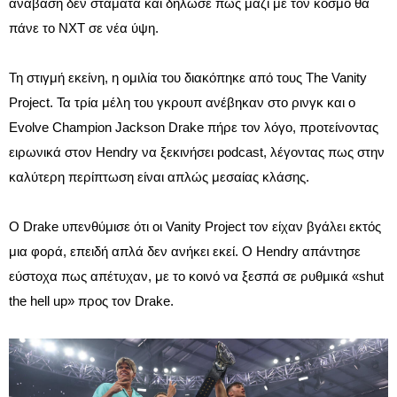
ανάβαση δεν σταματά και δήλωσε πως μαζί με τον κόσμο θα
πάνε το NXT σε νέα ύψη.
Τη στιγμή εκείνη, η ομιλία του διακόπηκε από τους The Vanity
Project. Τα τρία μέλη του γκρουπ ανέβηκαν στο ρινγκ και ο
Evolve Champion Jackson Drake πήρε τον λόγο, προτείνοντας
ειρωνικά στον Hendry να ξεκινήσει podcast, λέγοντας πως στην
καλύτερη περίπτωση είναι απλώς μεσαίας κλάσης.
Ο Drake υπενθύμισε ότι οι Vanity Project τον είχαν βγάλει εκτός
μια φορά, επειδή απλά δεν ανήκει εκεί. Ο Hendry απάντησε
εύστοχα πως απέτυχαν, με το κοινό να ξεσπά σε ρυθμικά «shut
the hell up» προς τον Drake.