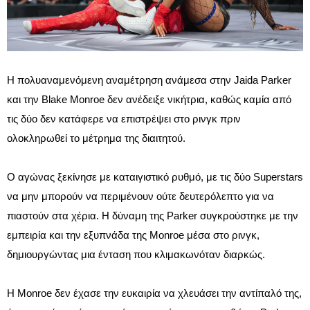
Η πολυαναμενόμενη αναμέτρηση ανάμεσα στην Jaida Parker
και την Blake Monroe δεν ανέδειξε νικήτρια, καθώς καμία από
τις δύο δεν κατάφερε να επιστρέψει στο ρινγκ πριν
ολοκληρωθεί το μέτρημα της διαιτητού.
Ο αγώνας ξεκίνησε με καταιγιστικό ρυθμό, με τις δύο Superstars
να μην μπορούν να περιμένουν ούτε δευτερόλεπτο για να
πιαστούν στα χέρια. Η δύναμη της Parker συγκρούστηκε με την
εμπειρία και την εξυπνάδα της Monroe μέσα στο ρινγκ,
δημιουργώντας μια ένταση που κλιμακωνόταν διαρκώς.
Η Monroe δεν έχασε την ευκαιρία να χλευάσει την αντίπαλό της,