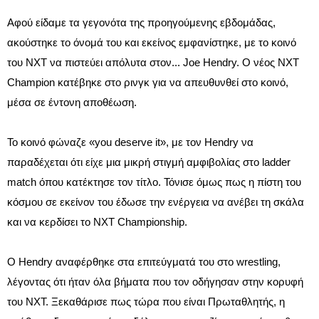
Αφού είδαμε τα γεγονότα της προηγούμενης εβδομάδας,
ακούστηκε το όνομά του και εκείνος εμφανίστηκε, με το κοινό
του NXT να πιστεύει απόλυτα στον... Joe Hendry. Ο νέος NXT
Champion κατέβηκε στο ρινγκ για να απευθυνθεί στο κοινό,
μέσα σε έντονη αποθέωση.
Το κοινό φώναζε «you deserve it», με τον Hendry να
παραδέχεται ότι είχε μια μικρή στιγμή αμφιβολίας στο ladder
match όπου κατέκτησε τον τίτλο. Τόνισε όμως πως η πίστη του
κόσμου σε εκείνον του έδωσε την ενέργεια να ανέβει τη σκάλα
και να κερδίσει το NXT Championship.
Ο Hendry αναφέρθηκε στα επιτεύγματά του στο wrestling,
λέγοντας ότι ήταν όλα βήματα που τον οδήγησαν στην κορυφή
του NXT. Ξεκαθάρισε πως τώρα που είναι Πρωταθλητής, η