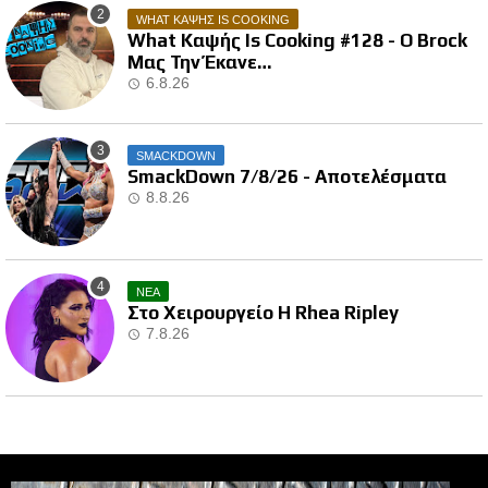
WHAT ΚΑΨΗΣ IS COOKING
What Καψής Is Cooking #128 - Ο Brock
Μας Την Έκανε…
6.8.26
SMACKDOWN
SmackDown 7/8/26 - Αποτελέσματα
8.8.26
ΝΕΑ
Στο Χειρουργείο Η Rhea Ripley
7.8.26