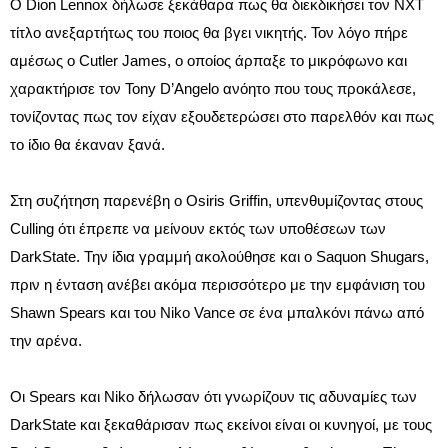
Ο Dion Lennox δήλωσε ξεκάθαρα πως θα διεκδικήσει τον NXT
τίτλο ανεξαρτήτως του ποιος θα βγει νικητής. Τον λόγο πήρε
αμέσως ο Cutler James, ο οποίος άρπαξε το μικρόφωνο και
χαρακτήρισε τον Tony D’Angelo ανόητο που τους προκάλεσε,
τονίζοντας πως τον είχαν εξουδετερώσει στο παρελθόν και πως
το ίδιο θα έκαναν ξανά.
Στη συζήτηση παρενέβη ο Osiris Griffin, υπενθυμίζοντας στους
Culling ότι έπρεπε να μείνουν εκτός των υποθέσεων των
DarkState. Την ίδια γραμμή ακολούθησε και ο Saquon Shugars,
πριν η ένταση ανέβει ακόμα περισσότερο με την εμφάνιση του
Shawn Spears και του Niko Vance σε ένα μπαλκόνι πάνω από
την αρένα.
Οι Spears και Niko δήλωσαν ότι γνωρίζουν τις αδυναμίες των
DarkState και ξεκαθάρισαν πως εκείνοι είναι οι κυνηγοί, με τους