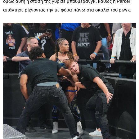
όμως αυτή η στάση της γύρισε μπούμερανγκ, καθώς η Parker
απάντησε ρίχνοντας την με φόρα πάνω στα σκαλιά του ρινγκ.