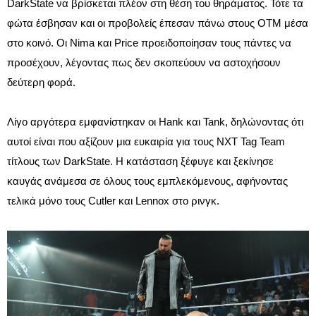
DarkState να βρίσκεται πλέον στη θέση του θηράματος. Τότε τα
φώτα έσβησαν και οι προβολείς έπεσαν πάνω στους OTM μέσα
στο κοινό. Οι Nima και Price προειδοποίησαν τους πάντες να
προσέχουν, λέγοντας πως δεν σκοπεύουν να αστοχήσουν
δεύτερη φορά.
Λίγο αργότερα εμφανίστηκαν οι Hank και Tank, δηλώνοντας ότι
αυτοί είναι που αξίζουν μια ευκαιρία για τους NXT Tag Team
τίτλους των DarkState. Η κατάσταση ξέφυγε και ξεκίνησε
καυγάς ανάμεσα σε όλους τους εμπλεκόμενους, αφήνοντας
τελικά μόνο τους Cutler και Lennox στο ρινγκ.