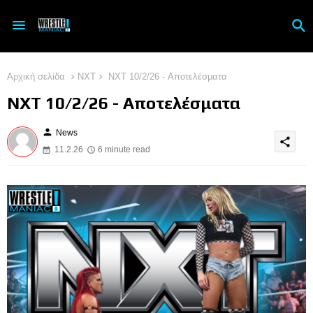
Αρχική σελίδα
NXT
NXT 10/2/26 - Αποτελέσματα
NXT 10/2/26 - Αποτελέσματα
person
News
share
11.2.26
6 minute read