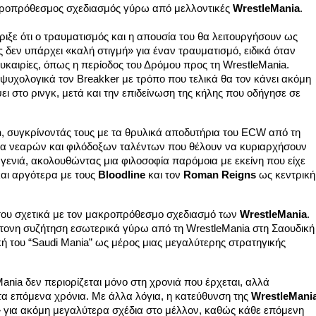
ακροπρόθεσμος σχεδιασμός γύρω από μελλοντικές
WrestleMania
.
ξε ότι ο τραυματισμός και η απουσία του θα λειτουργήσουν ως
ς δεν υπάρχει «καλή στιγμή» για έναν τραυματισμό, ειδικά όταν
ευκαιρίες, όπως η περίοδος του Δρόμου προς τη WrestleMania.
ψυχολογικά τον Breakker με τρόπο που τελικά θα τον κάνει ακόμη
ι στο ρινγκ, μετά και την επιδείνωση της κήλης που οδήγησε σε
n
, συγκρίνοντάς τους με τα θρυλικά αποδυτήρια του ECW από τη
άδα νεαρών και φιλόδοξων ταλέντων που θέλουν να κυριαρχήσουν
γενιά, ακολουθώντας μια φιλοσοφία παρόμοια με εκείνη που είχε
αι αργότερα με τους
Bloodline
και τον
Roman Reigns
ως κεντρική
 του σχετικά με τον μακροπρόθεσμο σχεδιασμό των
WrestleMania
.
ντονη συζήτηση εσωτερικά γύρω από τη WrestleMania στη Σαουδική
ή του “Saudi Mania” ως μέρος μιας μεγαλύτερης στρατηγικής
ania δεν περιορίζεται μόνο στη χρονιά που έρχεται, αλλά
τα επόμενα χρόνια. Με άλλα λόγια, η κατεύθυνση της
WrestleMani
 για ακόμη μεγαλύτερα σχέδια στο μέλλον, καθώς κάθε επόμενη