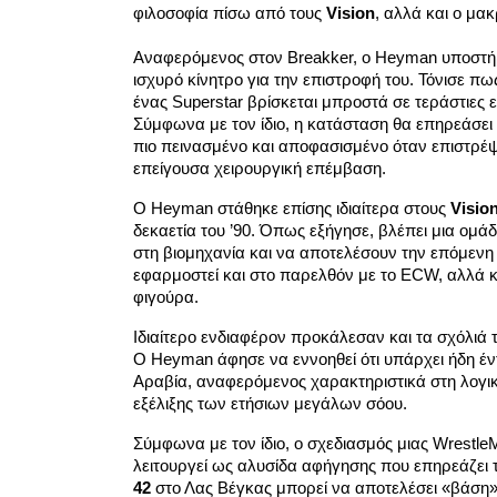
φιλοσοφία πίσω από τους
Vision
, αλλά και ο μ
Αναφερόμενος στον Breakker, ο Heyman υποστήρι
ισχυρό κίνητρο για την επιστροφή του. Τόνισε πω
ένας Superstar βρίσκεται μπροστά σε τεράστιες 
Σύμφωνα με τον ίδιο, η κατάσταση θα επηρεάσει 
πιο πεινασμένο και αποφασισμένο όταν επιστρέψε
επείγουσα χειρουργική επέμβαση.
Ο Heyman στάθηκε επίσης ιδιαίτερα στους
Visio
δεκαετία του ’90. Όπως εξήγησε, βλέπει μια ομ
στη βιομηχανία και να αποτελέσουν την επόμενη 
εφαρμοστεί και στο παρελθόν με το ECW, αλλά κ
φιγούρα.
Ιδιαίτερο ενδιαφέρον προκάλεσαν και τα σχόλιά
Ο Heyman άφησε να εννοηθεί ότι υπάρχει ήδη έ
Αραβία, αναφερόμενος χαρακτηριστικά στη λογικ
εξέλιξης των ετήσιων μεγάλων σόου.
Σύμφωνα με τον ίδιο, ο σχεδιασμός μιας WrestleM
λειτουργεί ως αλυσίδα αφήγησης που επηρεάζει 
42
στο Λας Βέγκας μπορεί να αποτελέσει «βάση»