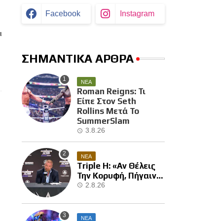
Facebook
Instagram
ι
ΣΗΜΑΝΤΙΚΑ ΑΡΘΡΑ
ΝΕΑ
Roman Reigns: Τι
Είπε Στον Seth
Rollins Μετά Το
SummerSlam
3.8.26
ΝΕΑ
Triple H: «Αν Θέλεις
Την Κορυφή, Πήγαινε
Και Κέρδισε Την»
2.8.26
ΝΕΑ