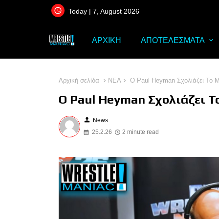
Today | 7, August 2026
ΑΡΧΙΚΗ
ΑΠΟΤΕΛΕΣΜΑΤΑ
Αρχική σελίδα
ΝΕΑ
Ο Paul Heyman Σχολιάζει Το
Ο Paul Heyman Σχολιάζει 
person
News
25.2.26
2 minute read