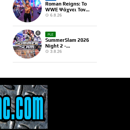
Roman Reigns: Το
WWE Ψάχνει Τον
Επόμενο Διεκδικητή
6.8.26
Του
PLE
SummerSlam 2026
Night 2 -
Αποτελέσματα
3.8.26