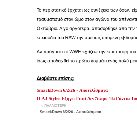
Το περιστατικό έρχεται ως συνέχεια των όσων είχ
τραυματισμό στον ώμο στον αγώνα του απέναντ
Οκτώβριο. Λίγο αργότερα, αποσύρθηκε από την 
επεισόδιο του RAW την αμέσως επόμενη εβδομά
Αν πράγματι το WWE «χτίζει» την επιστροφή του 
ίσως αποδειχθεί το πρώτο κομμάτι ενός πολύ με
Διαβάστε επίσης:
SmackDown 6/2/26 - Αποτελέσματα
Ο AJ Styles Εξηγεί Γιατί Δεν Άφησε Τα Γάντια Τ
ΠΑΛΑΙΌΤΕΡΗ
SmackDown 6/2/26 - Αποτελέσματα