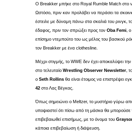
Ο Breakker μπήκε στο Royal Rumble Match στο 
Ωστόσο, πριν καν προλάβει να περάσει τα σκοιν
έστειλε με δύναμη πάνω στα σκαλιά του ρινγκ, τ
έδαφος, πριν τον σπρώξει προς τον
Oba Femi
, 
επίσημο ντεμπούτο του ως μέλος του βασικού ρό
τον Breakker με ένα clothesline.
Μέχρι στιγμής, το WWE δεν έχει αποκαλύψει τη
στο τελευταίο
Wrestling Observer Newsletter
, 
ο
Seth Rollins
θα είναι έτοιμος να επιστρέψει εγ
42
στο Λας Βέγκας.
Όπως σημειώνει ο Meltzer, το μυστήριο γύρω από 
υποψιαστεί ότι πίσω από τη μάσκα θα μπορούσε να
επιβεβαιωθεί επισήμως, με το όνομα του
Grayson
κάποια επιβεβαίωση ή διάψευση.