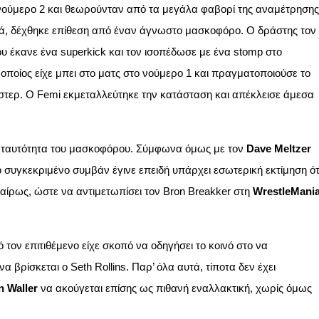
νούμερο 2 και θεωρούνταν από τα μεγάλα φαβορί της αναμέτρησης
ιά, δέχθηκε επίθεση από έναν άγνωστο μασκοφόρο. Ο δράστης τον
ου έκανε ένα superkick και τον ισοπέδωσε με ένα stomp στο
ο οποίος είχε μπει στο ματς στο νούμερο 1 και πραγματοποιούσε το
στερ
. Ο Femi εκμεταλλεύτηκε την κατάσταση και απέκλεισε άμεσα
ν ταυτότητα του μασκοφόρου. Σύμφωνα όμως με τον
Dave Meltzer
το συγκεκριμένο συμβάν έγινε επειδή υπάρχει εσωτερική εκτίμηση ότ
καίρως, ώστε να αντιμετωπίσει τον Bron Breakker στη
WrestleMani
τον επιτιθέμενο είχε σκοπό να οδηγήσει το κοινό στο να
 βρίσκεται ο Seth Rollins. Παρ’ όλα αυτά, τίποτα δεν έχει
 Waller
να ακούγεται επίσης ως πιθανή εναλλακτική, χωρίς όμως