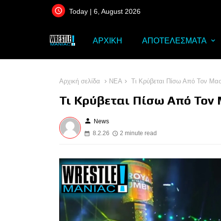
Today | 6, August 2026
ΑΡΧΙΚΗ
ΑΠΟΤΕΛΕΣΜΑΤΑ
Αρχική σελίδα
ΝΕΑ
Τι Κρύβεται Πίσω Από Τον Μασ
Τι Κρύβεται Πίσω Από Τον 
person
News
8.2.26
2 minute read