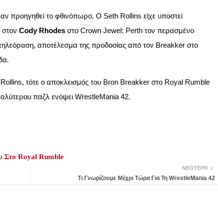
αν προηγηθεί το φθινόπωρο. Ο Seth Rollins είχε υποστεί
ι στον
Cody Rhodes
στο Crown Jewel: Perth τον περασμένο
τηλεόραση, αποτέλεσμα της προδοσίας από τον Breakker στο
δα.
Rollins, τότε ο αποκλεισμός του Bron Breakker στο Royal Rumble
γαλύτερου παζλ ενόψει WrestleMania 42.
ου Στο Royal Rumble
ΝΕΌΤΕΡΗ
Τι Γνωρίζουμε Μέχρι Τώρα Για Τη WrestleMania 42