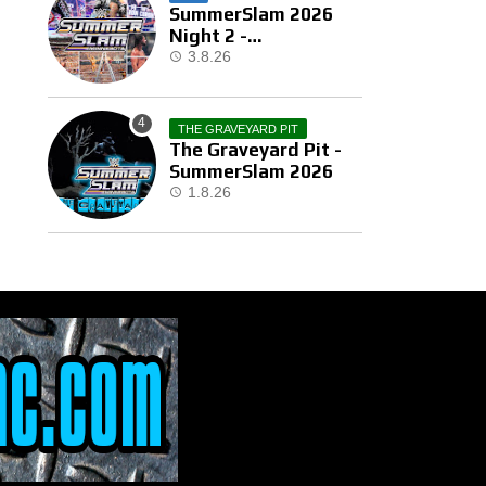
SummerSlam 2026
Night 2 -
Αποτελέσματα
3.8.26
THE GRAVEYARD PIT
The Graveyard Pit -
SummerSlam 2026
1.8.26