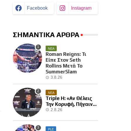
Facebook
Instagram
ΣΗΜΑΝΤΙΚΑ ΑΡΘΡΑ
ΝΕΑ
Roman Reigns: Τι
Είπε Στον Seth
Rollins Μετά Το
SummerSlam
3.8.26
ΝΕΑ
Triple H: «Αν Θέλεις
Την Κορυφή, Πήγαινε
Και Κέρδισε Την»
2.8.26
PLE