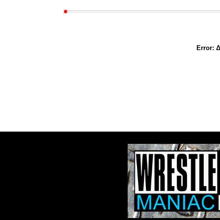
Error:
Δ