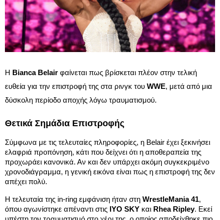
Η
Bianca Belair
φαίνεται πως βρίσκεται πλέον στην τελική
ευθεία για την επιστροφή της στα ρινγκ του
WWE
, μετά από μια
δύσκολη περίοδο αποχής λόγω τραυματισμού.
Θετικά Σημάδια Επιστροφής
Σύμφωνα με τις τελευταίες πληροφορίες, η Belair έχει ξεκινήσει
ελαφριά προπόνηση, κάτι που δείχνει ότι η αποθεραπεία της
προχωράει κανονικά. Αν και δεν υπάρχει ακόμη συγκεκριμένο
χρονοδιάγραμμα, η γενική εικόνα είναι πως η επιστροφή της δεν
απέχει πολύ.
Η τελευταία της in-ring εμφάνιση ήταν στη
WrestleMania 41
,
όπου αγωνίστηκε απέναντι στις
IYO SKY
και
Rhea Ripley
. Εκεί
υπέστη τον τραυματισμό στο χέρι της, ο οποίος αποδείχθηκε πιο