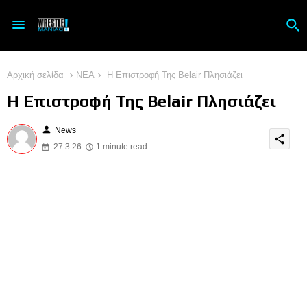
Αρχική σελίδα
ΝΕΑ
Η Επιστροφή Της Belair Πλησιάζει
Η Επιστροφή Της Belair Πλησιάζει
person
News
share
27.3.26
1 minute read