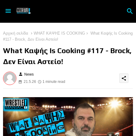
Αρχική σελίδα
WHAT ΚΑΨΗΣ IS COOKING
What Καψής Is Cooking
#117 - Brock, Δεν Είναι Αστείο!
What Καψής Is Cooking #117 - Brock,
Δεν Είναι Αστείο!
person
News
share
21.5.26
1 minute read