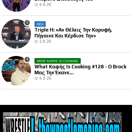
6.8.26
ΝΕΑ
Triple H: «Αν Θέλεις Την Κορυφή,
Πήγαινε Και Κέρδισε Την»
2.8.26
WHAT ΚΑΨΗΣ IS COOKING
What Καψής Is Cooking #128 - Ο Brock
Μας Την Έκανε…
6.8.26