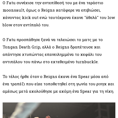
Ο Fatu συνέχισε την αντεπίθεσή του με ένα τεράστιο
moonsault, όμως ο Reigns κατάφερε να επιβιώσει,
κάνοντας kick out ενώ ταυτόχρονα έκανε "άθελά" του low
blow στον αντίπαλό του.
Ο Fatu προσπάθησε ξανά να τελειώσει το ματς με το
Tongan Death Grip, αλλά ο Reigns δραπέτευσε και
απάντησε χτυπώντας επανειλημμένα το κεφάλι του
αντιπάλου του πάνω στο εκτεθειμένο turnbuckle.
Το τέλος ήρθε όταν ο Reigns έκανε ένα Spear μέσα από
ένα τραπέζι που είχε τοποθετηθεί στη γωνία του ρινγκ και
αμέσως μετά ακολούθησε με ακόμη ένα Spear για τη νίκη.