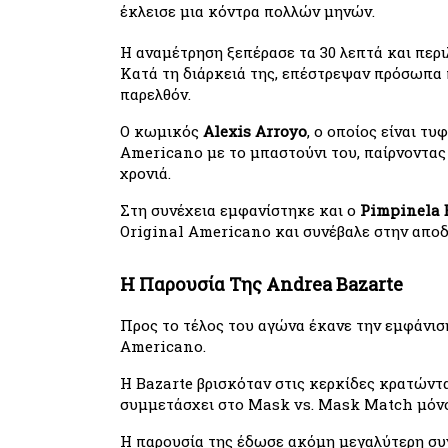
έκλεισε μια κόντρα πολλών μηνών.
Η αναμέτρηση ξεπέρασε τα 30 λεπτά και περι
Κατά τη διάρκειά της, επέστρεψαν πρόσωπα π
παρελθόν.
Ο κωμικός 
Alexis Arroyo
, ο οποίος είναι τ
Americano με το μπαστούνι του, παίρνοντας 
χρονιά.
Στη συνέχεια εμφανίστηκε και ο 
Pimpinela 
Original Americano και συνέβαλε στην αποδ
Η Παρουσία Της Andrea Bazarte
Προς το τέλος του αγώνα έκανε την εμφάνισή
Americano.
Η Bazarte βρισκόταν στις κερκίδες κρατώντας
συμμετάσχει στο Mask vs. Mask Match μόνο 
Η παρουσία της έδωσε ακόμη μεγαλύτερη συνα