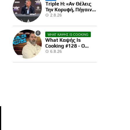
Triple H: «Αν Θέλεις
Την Κορυφή, Πήγαινε
Και Κέρδισε Την»
2.8.26
WHAT ΚΑΨΗΣ IS COOKING
What Καψής Is
Cooking #128 - Ο
Brock Μας Την
6.8.26
Έκανε…