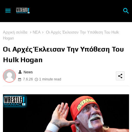
Αρχική σελίδα
ΝΕΑ
Οι Αρχές Έκλεισαν Την Υπόθεση Του Hulk
Hogan
Οι Αρχές Έκλεισαν Την Υπόθεση Του
Hulk Hogan
person
News
share
7.6.26
1 minute read