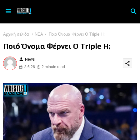
Αρχική σελίδα
ΝΕΑ
Ποιό Όνομα Φέρνει Ο Triple H;
Ποιό Όνομα Φέρνει Ο Triple H;
person
News
share
8.6.26
2 minute read