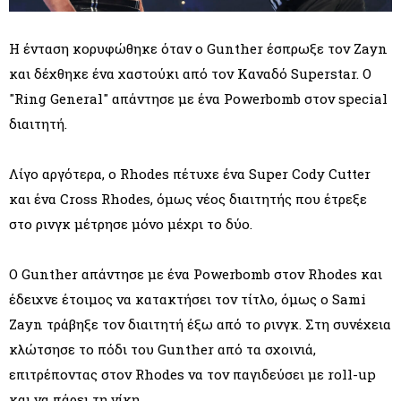
Η ένταση κορυφώθηκε όταν ο Gunther έσπρωξε τον Zayn
και δέχθηκε ένα χαστούκι από τον Καναδό Superstar. Ο
"Ring General" απάντησε με ένα Powerbomb στον special
διαιτητή.
Λίγο αργότερα, ο Rhodes πέτυχε ένα Super Cody Cutter
και ένα Cross Rhodes, όμως νέος διαιτητής που έτρεξε
στο ρινγκ μέτρησε μόνο μέχρι το δύο.
Ο Gunther απάντησε με ένα Powerbomb στον Rhodes και
έδειχνε έτοιμος να κατακτήσει τον τίτλο, όμως ο Sami
Zayn τράβηξε τον διαιτητή έξω από το ρινγκ. Στη συνέχεια
κλώτσησε το πόδι του Gunther από τα σχοινιά,
επιτρέποντας στον Rhodes να τον παγιδεύσει με roll-up
και να πάρει τη νίκη.