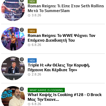
ΝΕΑ
Roman Reigns: Τι Είπε Στον Seth Rollins
Μετά Το SummerSlam
3.8.26
ΝΕΑ
Roman Reigns: Το WWE Ψάχνει Τον
Επόμενο Διεκδικητή Του
6.8.26
ΝΕΑ
Triple H: «Αν Θέλεις Την Κορυφή,
Πήγαινε Και Κέρδισε Την»
2.8.26
WHAT ΚΑΨΗΣ IS COOKING
What Καψής Is Cooking #128 - Ο Brock
Μας Την Έκανε…
6.8.26