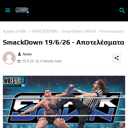
Αρχική σελίδα
SMACKDOWN
SmackDown 19/6/26 - Αποτελέσματα
SmackDown 19/6/26 - Αποτελέσματα
person
News
share
20.6.26
4 minute read