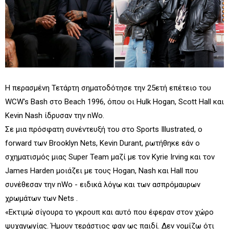
Η περασμένη Τετάρτη σηματοδότησε την 25ετή επέτειο του
WCW's Bash στο Beach 1996, όπου οι Hulk Hogan, Scott Hall και
Kevin Nash ίδρυσαν την nWo.
Σε μια πρόσφατη συνέντευξή του στο Sports Illustrated, ο
forward των Brooklyn Nets, Kevin Durant, ρωτήθηκε εάν ο
σχηματισμός μιας Super Team μαζί με τον Kyrie Irving και τον
James Harden μοιάζει με τους Hogan, Nash και Hall που
συνέθεσαν την nWo - ειδικά λόγω και των ασπρόμαυρων
χρωμάτων των Nets .
«Εκτιμώ σίγουρα το γκρουπ και αυτό που έφεραν στον χώρο
ψυχαγωγίας. Ήμουν τεράστιος φαν ως παιδί. Δεν νομίζω ότι