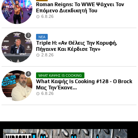
Roman Reigns: Το WWE Ψάχνει Τον
Επόμενο Διεκδικητή Του
6.8.26
ΝΕΑ
Triple H: «Αν Θέλεις Την Κορυφή,
Πήγαινε Και Κέρδισε Την»
2.8.26
WHAT ΚΑΨΗΣ IS COOKING
What Καψής Is Cooking #128 - Ο Brock
Μας Την Έκανε…
6.8.26