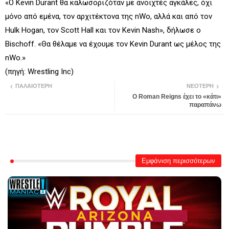
«Ο Kevin Durant θα καλωσοριζόταν με ανοιχτές αγκάλες, όχι
μόνο από εμένα, τον αρχιτέκτονα της nWo, αλλά και από τον
Hulk Hogan, τον Scott Hall και τον Kevin Nash», δήλωσε ο
Bischoff. «Θα θέλαμε να έχουμε τον Kevin Durant ως μέλος της
nWo.»
(πηγή: Wrestling Inc)
ΠΑΛΑΙΌΤΕΡΗ
ΝΕΌΤΕΡΗ
Ο Roman Reigns έχει το «κάτι»
παραπάνω
Εμφάνιση περισσότερων