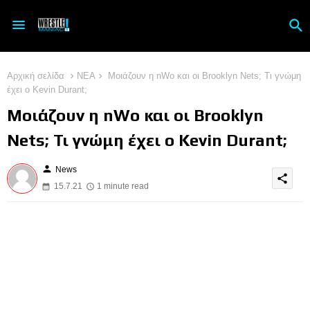
Αρχική σελίδα
ΝΕΑ
Μοιάζουν η nWo και οι Brooklyn Nets; Τι γνώμη
έχει ο Kevin Durant;
Μοιάζουν η nWo και οι Brooklyn
Nets; Τι γνώμη έχει ο Kevin Durant;
person
News
share
15.7.21
1 minute read