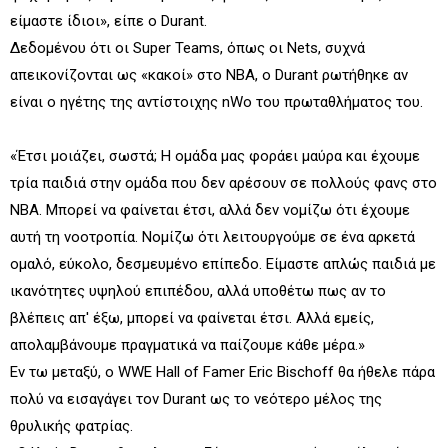
είμαστε ίδιοι», είπε ο Durant.
Δεδομένου ότι οι Super Teams, όπως οι Nets, συχνά
απεικονίζονται ως «κακοί» στο NBA, ο Durant ρωτήθηκε αν
είναι ο ηγέτης της αντίστοιχης nWo του πρωταθλήματος του.
«Έτσι μοιάζει, σωστά; Η ομάδα μας φοράει μαύρα και έχουμε
τρία παιδιά στην ομάδα που δεν αρέσουν σε πολλούς φανς στο
NBA. Μπορεί να φαίνεται έτσι, αλλά δεν νομίζω ότι έχουμε
αυτή τη νοοτροπία. Νομίζω ότι λειτουργούμε σε ένα αρκετά
ομαλό, εύκολο, δεσμευμένο επίπεδο. Είμαστε απλώς παιδιά με
ικανότητες υψηλού επιπέδου, αλλά υποθέτω πως αν το
βλέπεις απ' έξω, μπορεί να φαίνεται έτσι. Αλλά εμείς,
απολαμβάνουμε πραγματικά να παίζουμε κάθε μέρα.»
Εν τω μεταξύ, ο WWE Hall of Famer Eric Bischoff θα ήθελε πάρα
πολύ να εισαγάγει τον Durant ως το νεότερο μέλος της
θρυλικής φατρίας.