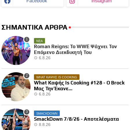
Facebook
Instagram
ΣΗΜΑΝΤΙΚΑ ΑΡΘΡΑ
ΝΕΑ
Roman Reigns: Το WWE Ψάχνει Τον
Επόμενο Διεκδικητή Του
6.8.26
WHAT ΚΑΨΗΣ IS COOKING
What Καψής Is Cooking #128 - Ο Brock
Μας Την Έκανε…
6.8.26
SMACKDOWN
SmackDown 7/8/26 - Αποτελέσματα
8.8.26