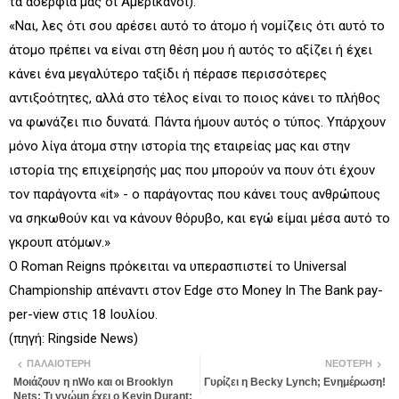
τα αδέρφια μας οι Αμερικάνοι).
«Ναι, λες ότι σου αρέσει αυτό το άτομο ή νομίζεις ότι αυτό το
άτομο πρέπει να είναι στη θέση μου ή αυτός το αξίζει ή έχει
κάνει ένα μεγαλύτερο ταξίδι ή πέρασε περισσότερες
αντιξοότητες, αλλά στο τέλος είναι το ποιος κάνει το πλήθος
να φωνάζει πιο δυνατά. Πάντα ήμουν αυτός ο τύπος. Υπάρχουν
μόνο λίγα άτομα στην ιστορία της εταιρείας μας και στην
ιστορία της επιχείρησής μας που μπορούν να πουν ότι έχουν
τον παράγοντα «it» - ο παράγοντας που κάνει τους ανθρώπους
να σηκωθούν και να κάνουν θόρυβο, και εγώ είμαι μέσα αυτό το
γκρουπ ατόμων.»
Ο Roman Reigns πρόκειται να υπερασπιστεί το Universal
Championship απέναντι στον Edge στο Money In The Bank pay-
per-view στις 18 Ιουλίου.
(πηγή: Ringside News)
ΠΑΛΑΙΌΤΕΡΗ
ΝΕΌΤΕΡΗ
Μοιάζουν η nWo και οι Brooklyn
Γυρίζει η Becky Lynch; Ενημέρωση!
Nets; Τι γνώμη έχει ο Kevin Durant;