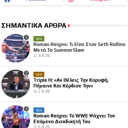
ΣΗΜΑΝΤΙΚΑ ΑΡΘΡΑ
ΝΕΑ
Roman Reigns: Τι Είπε Στον Seth Rollins
Μετά Το SummerSlam
3.8.26
ΝΕΑ
Triple H: «Αν Θέλεις Την Κορυφή,
Πήγαινε Και Κέρδισε Την»
2.8.26
ΝΕΑ
Roman Reigns: Το WWE Ψάχνει Τον
Επόμενο Διεκδικητή Του
6.8.26