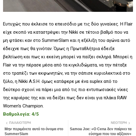
Ευτυχώς που έκλεισε το επεισόδιο με τις δύο γυναίκες. Η Flair
είχε σκοπό να καταστρέψει την Nikki σε τέτοιο βαθμό που να
μη φτάσει καν στο SummerSlam και η εξέλιξη του αγώνα αυτό
έδειχνε πως θα γινόταν. Όμως η Πρωταθλήτρια έδειξε
βελτίωση και πως κι εκείνη μπορεί να παίξει σκληρά. Μπορεί η
Flair να την πέρασε μέσα από τα κιγκλιδώματα, να την πέταξε
στο τραπέζι των εκφωνητών, να την σάπισε κυριολεκτικά στο
ξύλο, η Nikki A.S.H. όμως κατάφερε με ένα suplex από το
δεύτερο σχοινί να πάρει μια από τις πιο εντυπωσιακές νίκες
της καριέρας της και να δείξει πως δεν είναι για πλάκα RAW
Women's Champion.
Βαθμολογία: 4/5
ΠΑΛΑΙΌΤΕΡΗ
ΝΕΌΤΕΡΗ
Μην περιμένετε αυτό το όνομα στο
Samoa Joe: «Ο Cena δεν παίρνει τα
SummerSlam
εύσημα που του αξίζουν»