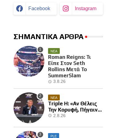
Facebook
Instagram
ΣΗΜΑΝΤΙΚΑ ΑΡΘΡΑ
ΝΕΑ
Roman Reigns: Τι
Είπε Στον Seth
Rollins Μετά Το
SummerSlam
3.8.26
ΝΕΑ
Triple H: «Αν Θέλεις
Την Κορυφή, Πήγαινε
Και Κέρδισε Την»
2.8.26
PLE