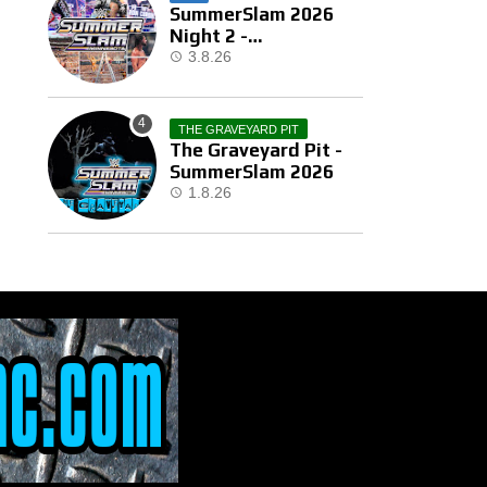
SummerSlam 2026
Night 2 -
Αποτελέσματα
3.8.26
THE GRAVEYARD PIT
The Graveyard Pit -
SummerSlam 2026
1.8.26