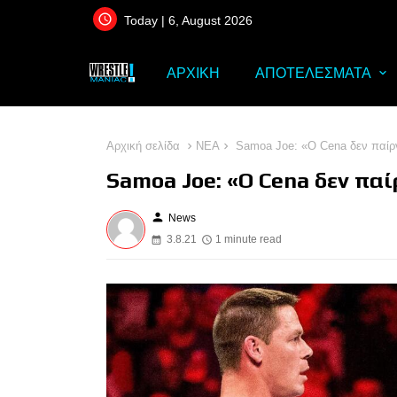
Today | 6, August 2026
ΑΡΧΙΚΗ
ΑΠΟΤΕΛΕΣΜΑΤΑ
Αρχική σελίδα
ΝΕΑ
Samoa Joe: «Ο Cena δεν παίρν
Samoa Joe: «Ο Cena δεν παί
person
News
3.8.21
1 minute read