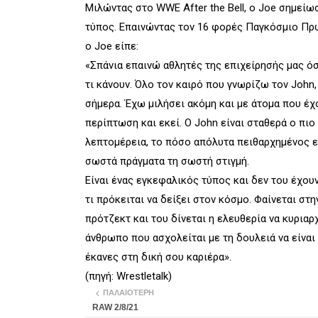
Μιλώντας στο WWE After the Bell, ο Joe σημείω
τύπος. Επαινώντας τον 16 φορές Παγκόσμιο Πρω
ο Joe είπε:
«Σπάνια επαινώ αθλητές της επιχείρησής μας όσ
τι κάνουν. Όλο τον καιρό που γνωρίζω τον John,
σήμερα. Έχω μιλήσει ακόμη και με άτομα που έχου
περίπτωση και εκεί. Ο John είναι σταθερά ο πι
λεπτομέρεια, το πόσο απόλυτα πειθαρχημένος είν
σωστά πράγματα τη σωστή στιγμή.
Είναι ένας εγκεφαλικός τύπος και δεν του έχουν
τι πρόκειται να δείξει στον κόσμο. Φαίνεται στη
πρότζεκτ και του δίνεται η ελευθερία να κυριαρχ
άνθρωπο που ασχολείται με τη δουλειά να είναι 
έκανες στη δική σου καριέρα».
(πηγή: Wrestletalk)
ΠΑΛΑΙΌΤΕΡΗ
RAW 2/8/21