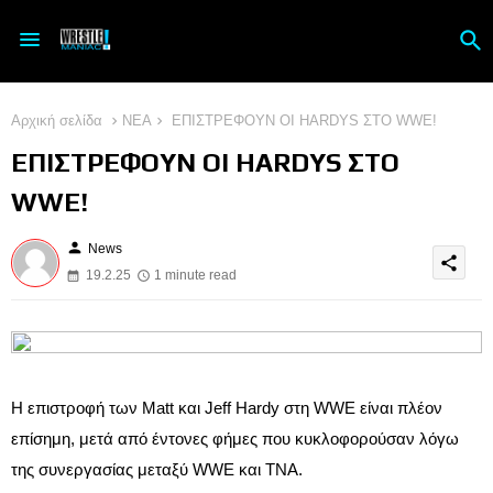
Αρχική σελίδα
ΝΕΑ
ΕΠΙΣΤΡΕΦΟΥΝ ΟΙ HARDYS ΣΤΟ WWE!
ΕΠΙΣΤΡΕΦΟΥΝ ΟΙ HARDYS ΣΤΟ
WWE!
person
News
share
19.2.25
1 minute read
Η επιστροφή των Matt και Jeff Hardy στη WWE είναι πλέον 
επίσημη, μετά από έντονες φήμες που κυκλοφορούσαν λόγω 
της συνεργασίας μεταξύ WWE και TNA.