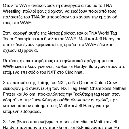
Όταν το WWE ανακοίνωσε τη συνεργασία του με το TNA 
Wrestling, πολλοί φανς άρχισαν να εικάζουν ποιοι από τους 
παλαιστές του TNA θα μπορούσαν να κάνουν την εμφάνισή 
τους στο WWE.
Στην κορυφή αυτής της λίστας βρίσκονταν οι TNA World Tag 
Team Champions και θρύλοι του WWE, Matt και Jeff Hardy, οι 
οποίοι δεν έχουν εμφανιστεί ως ομάδα στο WWE εδώ και 
σχεδόν έξι χρόνια.
Ωστόσο, η επιστροφή τους στο τηελοπτικό πρόγραμμα του 
WWE είναι πλέον γεγονός, καθώς οι Hardys θα αγωνιστούν στο 
επόμενο επεισόδιο του NXT στο Cincinnati.
Στο επεισόδιο της Τρίτης του NXT, οι No Quarter Catch Crew 
διέκοψαν μια συνέντευξη των NXT Tag Team Champions Nathan 
Frazer και Axiom, προκαλώντας την "καλύτερη tag team στον 
κόσμο" και την "μεγαλύτερη ομάδα όλων των εποχών", πριν 
κατονομάσουν επίσημα τους Matt και Jeff Hardy για την 
επόμενη εβδομάδα.
Σε ένα βίντεο που ανέβηκε στα social media, οι Matt και Jeff 
Hardy απάντησαν στην πρόκληση, επιβεβαιώνοντας πως θα 