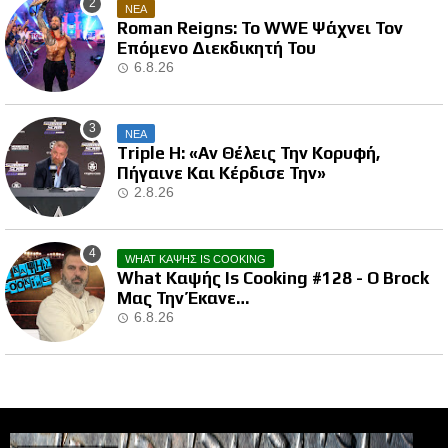
ΝΕΑ
Roman Reigns: Το WWE Ψάχνει Τον
Επόμενο Διεκδικητή Του
6.8.26
ΝΕΑ
Triple H: «Αν Θέλεις Την Κορυφή,
Πήγαινε Και Κέρδισε Την»
2.8.26
WHAT ΚΑΨΗΣ IS COOKING
What Καψής Is Cooking #128 - Ο Brock
Μας Την Έκανε…
6.8.26