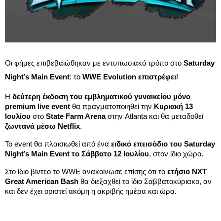
Οι φήμες επιβεβαιώθηκαν με εντυπωσιακό τρόπο στο
Saturday
Night’s Main Event
: το
WWE Evolution επιστρέφει
!
Η
δεύτερη έκδοση του εμβληματικού γυναικείου μόνο
premium live event
θα πραγματοποιηθεί την
Κυριακή 13
Ιουλίου
στο
State Farm Arena
στην Atlanta και θα μεταδοθεί
ζωντανά μέσω Netflix
.
Το event θα πλαισιωθεί από ένα
ειδικό επεισόδιο του Saturday
Night’s Main Event το Σάββατο 12 Ιουλίου
, στον ίδιο χώρο.
Στο ίδιο βίντεο το WWE ανακοίνωσε επίσης ότι το
ετήσιο NXT
Great American Bash
θα διεξαχθεί το ίδιο Σαββατοκύριακο, αν
και δεν έχει οριστεί ακόμη η ακριβής ημέρα και ώρα.