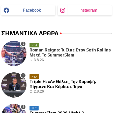
Facebook
Instagram
ΣΗΜΑΝΤΙΚΑ ΑΡΘΡΑ
ΝΕΑ
Roman Reigns: Τι Είπε Στον Seth Rollins
Μετά Το SummerSlam
3.8.26
ΝΕΑ
Triple H: «Αν Θέλεις Την Κορυφή,
Πήγαινε Και Κέρδισε Την»
2.8.26
PLE
SummerSlam 2026 Night 2 -