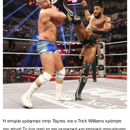
Η ιστορία γράφτηκε στην Τάμπα, και ο Trick Williams κράτησε
την πένα! Σε ένα από τα πιο εκρηκτικά και ιστορικά στιγμιότυπα