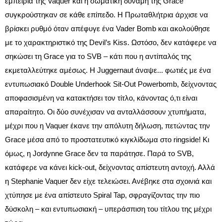
εμπειρία της Vaquer και η σωματική δύναμη της Grace
συγκρούστηκαν σε κάθε επίπεδο. Η Πρωταθλήτρια άρχισε να
βρίσκει ρυθμό όταν απέφυγε ένα Vader Bomb και ακολούθησε
με το χαρακτηριστικό της Devil’s Kiss. Ωστόσο, δεν κατάφερε να
σηκώσει τη Grace για το SVB – κάτι που η αντίπαλός της
εκμεταλλεύτηκε αμέσως. Η Juggernaut άναψε... φωτιές με ένα
εντυπωσιακό Double Underhook Sit-Out Powerbomb, δείχνοντας
αποφασισμένη να κατακτήσει τον τίτλο, κάνοντας ό,τι είναι
απαραίτητο. Οι δύο συνέχισαν να ανταλλάσσουν χτυπήματα,
μέχρι που η Vaquer έκανε την απόλυτη δήλωση, πετώντας την
Grace μέσα από το προστατευτικό κιγκλίδωμα στο ringside! Κι
όμως, η Jordynne Grace δεν τα παράτησε. Παρά το SVB,
κατάφερε να κάνει kick-out, δείχνοντας απίστευτη αντοχή. Αλλά
η Stephanie Vaquer δεν είχε τελειώσει. Ανέβηκε στα σχοινιά και
χτύπησε με ένα απίστευτο Spiral Tap, σφραγίζοντας την πιο
δύσκολη – και εντυπωσιακή – υπεράσπιση του τίτλου της μέχρι