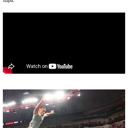
τώρα.