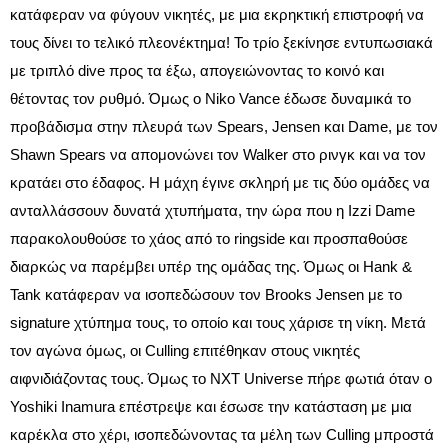
κατάφεραν να φύγουν νικητές, με μια εκρηκτική επιστροφή να
τους δίνει το τελικό πλεονέκτημα! Το τρίο ξεκίνησε εντυπωσιακά
με τριπλό dive προς τα έξω, απογειώνοντας το κοινό και
θέτοντας τον ρυθμό. Όμως ο Niko Vance έδωσε δυναμικά το
προβάδισμα στην πλευρά των Spears, Jensen και Dame, με τον
Shawn Spears να απομονώνει τον Walker στο ρινγκ και να τον
κρατάει στο έδαφος. Η μάχη έγινε σκληρή με τις δύο ομάδες να
ανταλλάσσουν δυνατά χτυπήματα, την ώρα που η Izzi Dame
παρακολουθούσε το χάος από το ringside και προσπαθούσε
διαρκώς να παρέμβει υπέρ της ομάδας της. Όμως οι Hank &
Tank κατάφεραν να ισοπεδώσουν τον Brooks Jensen με το
signature χτύπημα τους, το οποίο και τους χάρισε τη νίκη. Μετά
τον αγώνα όμως, οι Culling επιτέθηκαν στους νικητές
αιφνιδιάζοντας τους. Όμως το NXT Universe πήρε φωτιά όταν ο
Yoshiki Inamura επέστρεψε και έσωσε την κατάσταση με μια
καρέκλα στο χέρι, ισοπεδώνοντας τα μέλη των Culling μπροστά