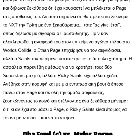
και δήλωσε ξεκάθαρα ότι έχει κουραστεί να μπλέκεται ο Page
στις υποθέσεις του. Αν αυτό σημαίνει ότι θα πρέπει να ξεκινήσει
το NXT την Τρίτη με ένα ξεκαθάρισμα... τότε "ας γίνει έτσι",
όπως δήλωσε με σιγουριά ο Πρωταθλητής. Πριν καν
ολοκληρωθεί η αναφορά του στον επικείμενο αγώνα τίτλου στο
Worlds Collide, ο Ethan Page επιχείρησε να τον αιφνιδιάσει,
αλλά ο Saints τον περίμενε και απέτρεψε το ύπουλο χτύπημα. Η
ασφάλεια παρενέβη αμέσως για να κρατήσει τους δύο
Superstars μακριά, αλλά ο Ricky Saints είχε άλλα σχέδια.
Ανέβηκε στην κορυφή και με μια εντυπωσιακή βουτιά έπεσε
πάνω στον Page και σε όλη την ομάδα ασφαλείας,
ξεσηκώνοντας το κοινό και στέλνοντας ένα ξεκάθαρο μήνυμα:
ό,τι κι αν έχει ετοιμάσει ο Page, ο Ricky Saints είναι έτοιμος να
το αντιμετωπίσει... και να το νικήσει.
Oba Femi (c) vs. Myles Borne