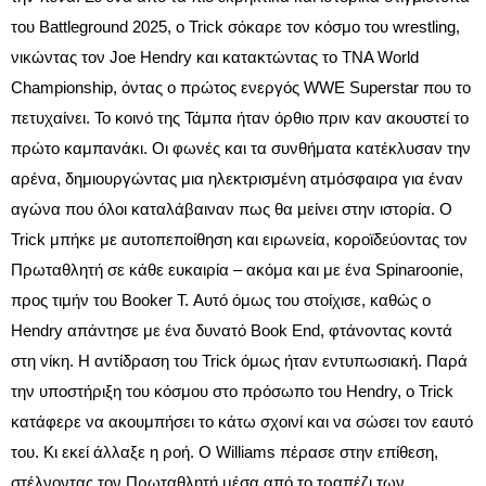
του Battleground 2025, ο Trick σόκαρε τον κόσμο του wrestling,
νικώντας τον Joe Hendry και κατακτώντας το TNA World
Championship, όντας ο πρώτος ενεργός WWE Superstar που το
πετυχαίνει. Το κοινό της Τάμπα ήταν όρθιο πριν καν ακουστεί το
πρώτο καμπανάκι. Οι φωνές και τα συνθήματα κατέκλυσαν την
αρένα, δημιουργώντας μια ηλεκτρισμένη ατμόσφαιρα για έναν
αγώνα που όλοι καταλάβαιναν πως θα μείνει στην ιστορία. Ο
Trick μπήκε με αυτοπεποίθηση και ειρωνεία, κοροϊδεύοντας τον
Πρωταθλητή σε κάθε ευκαιρία – ακόμα και με ένα Spinaroonie,
προς τιμήν του Booker T. Αυτό όμως του στοίχισε, καθώς ο
Hendry απάντησε με ένα δυνατό Book End, φτάνοντας κοντά
στη νίκη. Η αντίδραση του Trick όμως ήταν εντυπωσιακή. Παρά
την υποστήριξη του κόσμου στο πρόσωπο του Hendry, ο Trick
κατάφερε να ακουμπήσει το κάτω σχοινί και να σώσει τον εαυτό
του. Κι εκεί άλλαξε η ροή. Ο Williams πέρασε στην επίθεση,
στέλνοντας τον Πρωταθλητή μέσα από το τραπέζι των