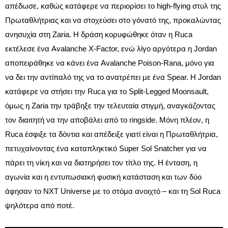
απέδωσε, καθώς κατάφερε να περιορίσει το high-flying στυλ της
Πρωταθλήτριας και να στοχεύσει στο γόνατό της, προκαλώντας
ανησυχία στη Zaria. Η δράση κορυφώθηκε όταν η Ruca
εκτέλεσε ένα Avalanche X-Factor, ενώ λίγο αργότερα η Jordan
αποπειράθηκε να κάνει ένα Avalanche Poison-Rana, μόνο για
να δει την αντίπαλό της να το ανατρέπει με ένα Spear. Η Jordan
κατάφερε να στήσει την Ruca για το Split-Legged Moonsault,
όμως η Zaria την τράβηξε την τελευταία στιγμή, αναγκάζοντας
τον διαιτητή να την αποβάλει από το ringside. Μόνη πλέον, η
Ruca έσφιξε τα δόντια και απέδειξε γιατί είναι η Πρωταθλήτρια,
πετυχαίνοντας ένα καταπληκτικό Super Sol Snatcher για να
πάρει τη νίκη και να διατηρήσει τον τίτλο της. Η ένταση, η
αγωνία και η εντυπωσιακή φυσική κατάσταση και των δύο
άφησαν το NXT Universe με το στόμα ανοιχτό – και τη Sol Ruca
ψηλότερα από ποτέ.