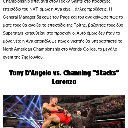
Championship απέναντι στον Ricky Saints στο προσεχές
επεισόδιο του NXT, όμως η Ava είχε... άλλες προθέσεις. Η
General Manager διέκοψε τον Page και του ανακοίνωσε πως το
ματς τους θα ανοίξει το επεισόδιο της Τρίτης, βάζοντας τους δύο
Superstars κατευθείαν στο προσκήνιο. Αυτό όμως δεν ήταν το
μόνο νέο: η Ava αποκάλυψε πως ο νικητής θα υπερασπιστεί το
North American Championship στο Worlds Collide, το μεγάλο
event της 7ης Ιουνίου.
Tony D’Angelo vs. Channing “Stacks”
Lorenzo