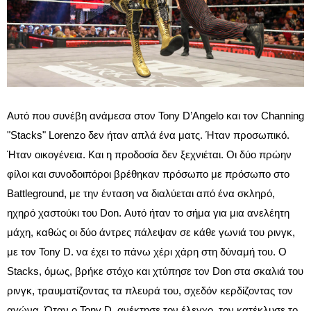
Αυτό που συνέβη ανάμεσα στον Tony D’Angelo και τον Channing
"Stacks" Lorenzo δεν ήταν απλά ένα ματς. Ήταν προσωπικό.
Ήταν οικογένεια. Και η προδοσία δεν ξεχνιέται. Οι δύο πρώην
φίλοι και συνοδοιπόροι βρέθηκαν πρόσωπο με πρόσωπο στο
Battleground, με την ένταση να διαλύεται από ένα σκληρό,
ηχηρό χαστούκι του Don. Αυτό ήταν το σήμα για μια ανελέητη
μάχη, καθώς οι δύο άντρες πάλεψαν σε κάθε γωνιά του ρινγκ,
με τον Tony D. να έχει το πάνω χέρι χάρη στη δύναμή του. Ο
Stacks, όμως, βρήκε στόχο και χτύπησε τον Don στα σκαλιά του
ρινγκ, τραυματίζοντας τα πλευρά του, σχεδόν κερδίζοντας τον
αγώνα. Όταν ο Tony D. ανέκτησε τον έλεγχο, τον κατέκλυσε το