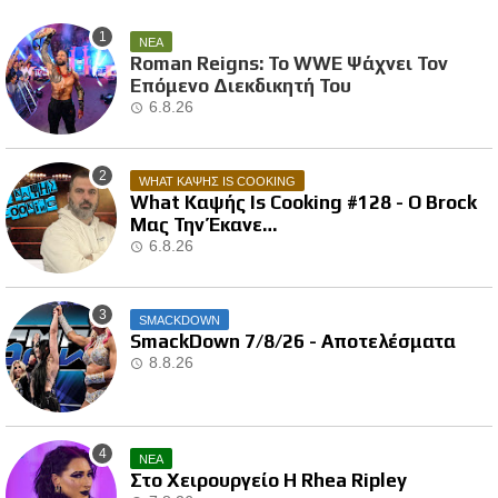
ΝΕΑ
Roman Reigns: Το WWE Ψάχνει Τον
Επόμενο Διεκδικητή Του
6.8.26
WHAT ΚΑΨΗΣ IS COOKING
What Καψής Is Cooking #128 - Ο Brock
Μας Την Έκανε…
6.8.26
SMACKDOWN
SmackDown 7/8/26 - Αποτελέσματα
8.8.26
ΝΕΑ
Στο Χειρουργείο Η Rhea Ripley