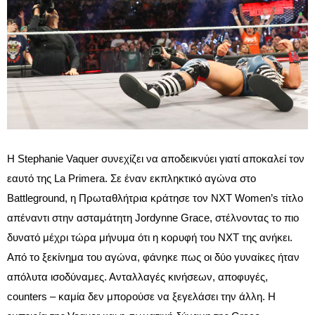
Η Stephanie Vaquer συνεχίζει να αποδεικνύει γιατί αποκαλεί τον
εαυτό της La Primera. Σε έναν εκπληκτικό αγώνα στο
Battleground, η Πρωταθλήτρια κράτησε τον NXT Women’s τίτλο
απέναντι στην ασταμάτητη Jordynne Grace, στέλνοντας το πιο
δυνατό μέχρι τώρα μήνυμα ότι η κορυφή του NXT της ανήκει.
Από το ξεκίνημα του αγώνα, φάνηκε πως οι δύο γυναίκες ήταν
απόλυτα ισοδύναμες. Ανταλλαγές κινήσεων, αποφυγές,
counters – καμία δεν μπορούσε να ξεγελάσει την άλλη. Η