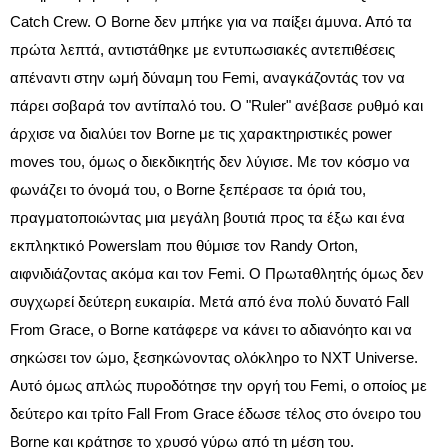
Catch Crew. Ο Borne δεν μπήκε για να παίξει άμυνα. Από τα
πρώτα λεπτά, αντιστάθηκε με εντυπωσιακές αντεπιθέσεις
απέναντι στην ωμή δύναμη του Femi, αναγκάζοντάς τον να
πάρει σοβαρά τον αντίπαλό του. Ο "Ruler" ανέβασε ρυθμό και
άρχισε να διαλύει τον Borne με τις χαρακτηριστικές power
moves του, όμως ο διεκδικητής δεν λύγισε. Με τον κόσμο να
φωνάζει το όνομά του, ο Borne ξεπέρασε τα όριά του,
πραγματοποιώντας μια μεγάλη βουτιά προς τα έξω και ένα
εκπληκτικό Powerslam που θύμισε τον Randy Orton,
αιφνιδιάζοντας ακόμα και τον Femi. Ο Πρωταθλητής όμως δεν
συγχωρεί δεύτερη ευκαιρία. Μετά από ένα πολύ δυνατό Fall
From Grace, ο Borne κατάφερε να κάνει το αδιανόητο και να
σηκώσει τον ώμο, ξεσηκώνοντας ολόκληρο το NXT Universe.
Αυτό όμως απλώς πυροδότησε την οργή του Femi, ο οποίος με
δεύτερο και τρίτο Fall From Grace έδωσε τέλος στο όνειρο του
Borne και κράτησε το χρυσό γύρω από τη μέση του.