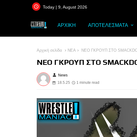
Today | 9, August 2026
ΑΡΧΙΚΗ
ΑΠΟΤΕΛΕΣΜΑΤΑ
Αρχική σελίδα
ΝΕΑ
ΝΕΟ ΓΚΡΟΥΠ ΣΤΟ SMACKD
ΝΕΟ ΓΚΡΟΥΠ ΣΤΟ SMACKD
person
News
18.5.25
1 minute read