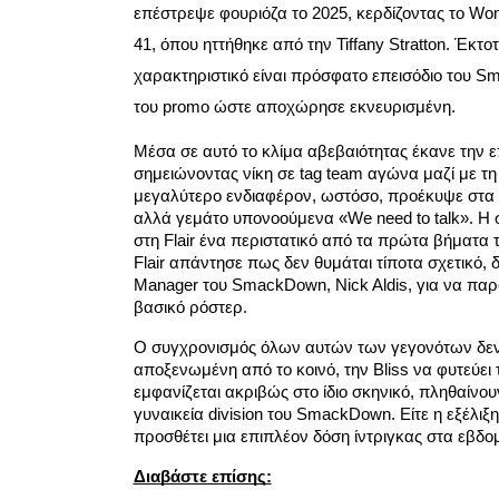
επέστρεψε φουριόζα το 2025, κερδίζοντας το Wo
41, όπου ηττήθηκε από την Tiffany Stratton. Έκτο
χαρακτηριστικό είναι πρόσφατο επεισόδιο του S
του promo ώστε αποχώρησε εκνευρισμένη.
Μέσα σε αυτό το κλίμα αβεβαιότητας έκανε την 
σημειώνοντας νίκη σε tag team αγώνα μαζί με τη 
μεγαλύτερο ενδιαφέρον, ωστόσο, προέκυψε στα παρ
αλλά γεμάτο υπονοούμενα «We need to talk». Η σ
στη Flair ένα περιστατικό από τα πρώτα βήματα τ
Flair απάντησε πως δεν θυμάται τίποτα σχετικό,
Manager του SmackDown, Nick Aldis, για να παρου
βασικό ρόστερ.
Ο συγχρονισμός όλων αυτών των γεγονότων δεν π
αποξενωμένη από το κοινό, την Bliss να φυτεύει τ
εμφανίζεται ακριβώς στο ίδιο σκηνικό, πληθαίνου
γυναικεία division του SmackDown. Είτε η εξέλιξ
προσθέτει μια επιπλέον δόση ίντριγκας στα εβδομ
Διαβάστε επίσης: