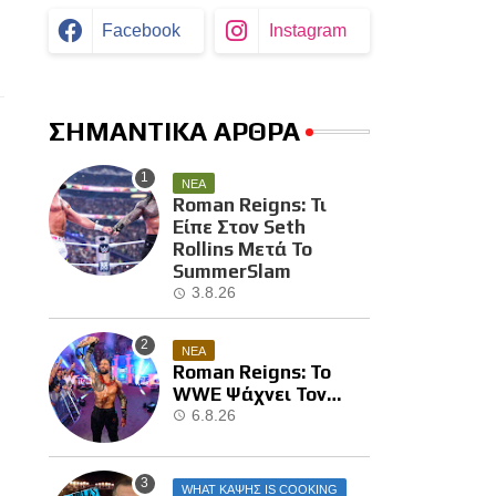
Facebook
Instagram
ΣΗΜΑΝΤΙΚΑ ΑΡΘΡΑ
ΝΕΑ
Roman Reigns: Τι
Είπε Στον Seth
Rollins Μετά Το
SummerSlam
3.8.26
ΝΕΑ
Roman Reigns: Το
WWE Ψάχνει Τον
Επόμενο Διεκδικητή
6.8.26
Του
WHAT ΚΑΨΗΣ IS COOKING