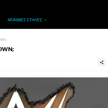
ΜΟΝΙΜΕΣ ΣΤΗΛΕΣ
OWN;
OWN;
share