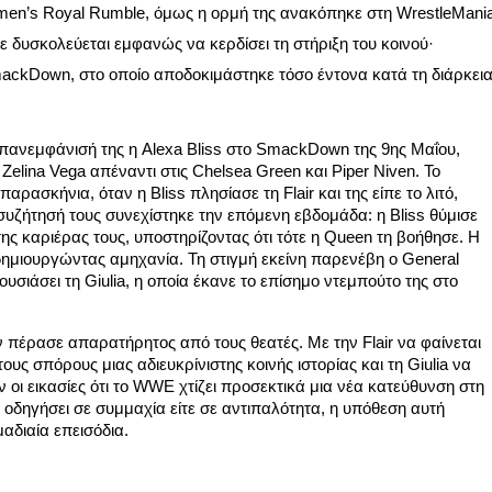
men’s Royal Rumble, όμως η ορμή της ανακόπηκε στη WrestleMani
τε δυσκολεύεται εμφανώς να κερδίσει τη στήριξη του κοινού·
mackDown, στο οποίο αποδοκιμάστηκε τόσο έντονα κατά τη διάρκει
επανεμφάνισή της η Alexa Bliss στο SmackDown της 9ης Μαΐου,
Zelina Vega απέναντι στις Chelsea Green και Piper Niven. Το
ασκήνια, όταν η Bliss πλησίασε τη Flair και της είπε το λιτό,
υζήτησή τους συνεχίστηκε την επόμενη εβδομάδα: η Bliss θύμισε
ης καριέρας τους, υποστηρίζοντας ότι τότε η Queen τη βοήθησε. Η
 δημιουργώντας αμηχανία. Τη στιγμή εκείνη παρενέβη ο General
σιάσει τη Giulia, η οποία έκανε το επίσημο ντεμπούτο της στο
έρασε απαρατήρητος από τους θεατές. Με την Flair να φαίνεται
ους σπόρους μιας αδιευκρίνιστης κοινής ιστορίας και τη Giulia να
ν οι εικασίες ότι το WWE χτίζει προσεκτικά μια νέα κατεύθυνση στη
η οδηγήσει σε συμμαχία είτε σε αντιπαλότητα, η υπόθεση αυτή
αδιαία επεισόδια.