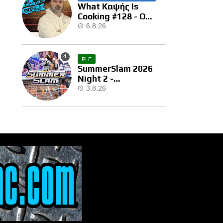
What Καψής Is
Cooking #128 - Ο
Brock Μας Την
6.8.26
Έκανε…
PLE
SummerSlam 2026
Night 2 -
Αποτελέσματα
3.8.26