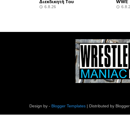
Διεκδικητή Του
WWE
6.8.26
6.8.
Design by -
Blogger Templates
| Distributed by
Blogger