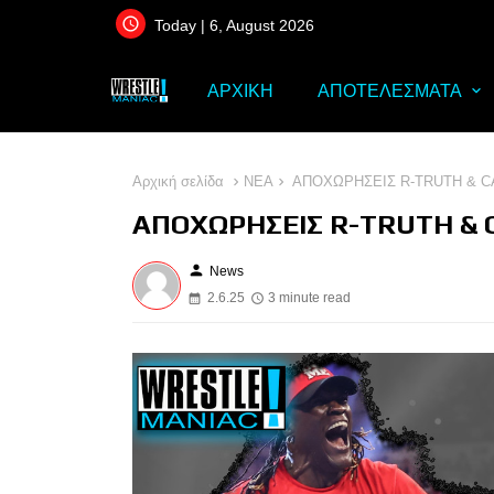
Today | 6, August 2026
ΑΡΧΙΚΗ
ΑΠΟΤΕΛΕΣΜΑΤΑ
Αρχική σελίδα
ΝΕΑ
ΑΠΟΧΩΡΗΣΕΙΣ R-TRUTH & C
ΑΠΟΧΩΡΗΣΕΙΣ R-TRUTH & 
person
News
2.6.25
3 minute read