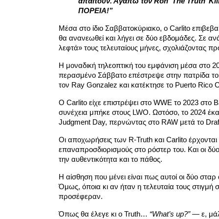
απαιτούν. Αγαπώ τον Ron ‘The Truth’ Kill
ΠΟΡΕΙΑ!”
Μέσα στο ίδιο Σαββατοκύριακο, ο Carlito επιβεβ
θα ανανεωθεί και λήγει σε δύο εβδομάδες. Σε α
λεφτά» τους τελευταίους μήνες, σχολιάζοντας πρ
Η μοναδική τηλεοπτική του εμφάνιση μέσα στο 202
περασμένο Σάββατο επέστρεψε στην πατρίδα το
τον Ray Gonzalez και κατέκτησε το Puerto Rico 
Ο Carlito είχε επιστρέψει στο WWE το 2023 στο 
συνέχεια μπήκε στους LWO. Ωστόσο, το 2024 έκαν
Judgment Day, περνώντας στο RAW μετά το Draf
Οι αποχωρήσεις των R-Truth και Carlito έρχοντα
επαναπροσδιορισμούς στο ρόστερ του. Και οι δύο 
την αυθεντικότητα και το πάθος.
Η αίσθηση που μένει είναι πως αυτοί οι δύο σταρ
Όμως, όποια κι αν ήταν η τελευταία τους στιγμή στ
προσέφεραν.
Όπως θα έλεγε κι ο Truth…
“What’s up?”
— ε, μάλ