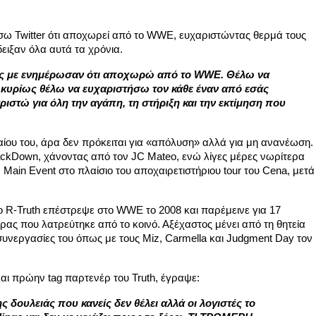
έσω Twitter ότι αποχωρεί από το WWE, ευχαριστώντας θερμά τους
δειξαν όλα αυτά τα χρόνια.
ις με ενημέρωσαν ότι αποχωρώ από το WWE. Θέλω να
ά κυρίως θέλω να ευχαριστήσω τον κάθε έναν από εσάς
ιστώ για όλη την αγάπη, τη στήριξη και την εκτίμηση που
αίου του, άρα δεν πρόκειται για «απόλυση» αλλά για μη ανανέωση.
ackDown, χάνοντας από τον JC Mateo, ενώ λίγες μέρες νωρίτερα
 Main Event στο πλαίσιο του αποχαιρετιστήριου tour του Cena, μετά
 ο R-Truth επέστρεψε στο WWE το 2008 και παρέμεινε για 17
ας που λατρεύτηκε από το κοινό. Αξέχαστος μένει από τη θητεία
ς συνεργασίες του όπως με τους Miz, Carmella και Judgment Day τον
 πρώην tag παρτενέρ του Truth, έγραψε:
ης δουλειάς που κανείς δεν θέλει αλλά οι λογιστές το