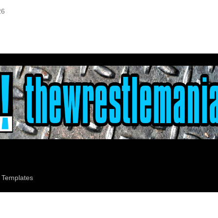
26
 Templates