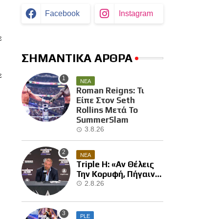
Facebook
Instagram
ν
ε
ΣΗΜΑΝΤΙΚΑ ΑΡΘΡΑ
ε
ΝΕΑ
Roman Reigns: Τι
Είπε Στον Seth
Rollins Μετά Το
SummerSlam
3.8.26
ΝΕΑ
Triple H: «Αν Θέλεις
Την Κορυφή, Πήγαινε
Και Κέρδισε Την»
2.8.26
PLE