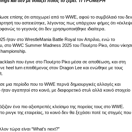
ings και δεν με νοιάζει ποιος το ξέρει. ΤΙ ΤΡΟΜΕΡΗ
αίωσε επίσης ότι αποχωρεί από το WWE, αφού το συμβόλαιό του δε
νάρτησή του αστειεύτηκε, λέγοντας πως υπάρχουν φήμες ότι «έκλεψ
οφανώς το γεγονός ότι δεν χρησιμοποιήθηκε ιδιαίτερα.
5 ήταν στο WrestleMania Battle Royal τον Απρίλιο, ενώ το
υ, στο WWC Summer Madness 2025 του Πουέρτο Ρίκο, όπου νίκησ
Championship.
Backlash που έγινε στο Πουέρτο Ρίκο μέσα σε αποθέωση, και στη
ε heel turn επιτιθέμενος στον Dragon Lee και ενώθηκε με τους
t.
ι σε μια περίοδο που το WWE περνά δημιουργικές αλλαγές και
ήταν αγαπητοί στο κοινό, με διαφορετικό στυλ αλλά κοινό στοιχείο
 άξιζαν ένα πιο αξιοπρεπές κλείσιμο της πορείας τους στο WWE.
ο ρινγκ της εταιρείας, το κοινό δεν θα ξεχάσει ποτέ τις στιγμές που
λον τώρα είναι “What’s next?”