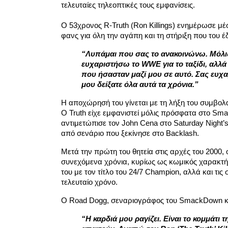
τελευταίες τηλεοπτικές τους εμφανίσεις.
Ο 53χρονος R-Truth (Ron Killings) ενημέρωσε μ
φανς για όλη την αγάπη και τη στήριξη που του έ
“Λυπάμαι που σας το ανακοινώνω. Μόλ
ευχαριστήσω το WWE για το ταξίδι, αλλ
που ήσασταν μαζί μου σε αυτό. Σας ευχαρ
μου δείξατε όλα αυτά τα χρόνια.”
Η αποχώρησή του γίνεται με τη λήξη του συμβολ
Ο Truth είχε εμφανιστεί μόλις πρόσφατα στο Sm
αντιμετώπισε τον John Cena στο Saturday Night’s
από σενάριο που ξεκίνησε στο Backlash.
Μετά την πρώτη του θητεία στις αρχές του 2000,
συνεχόμενα χρόνια, κυρίως ως κωμικός χαρακτήρ
του με τον τίτλο του 24/7 Champion, αλλά και τι
τελευταίο χρόνο.
Ο Road Dogg, σεναριογράφος του SmackDown και
“Η καρδιά μου ραγίζει. Είναι το κομμάτι τ