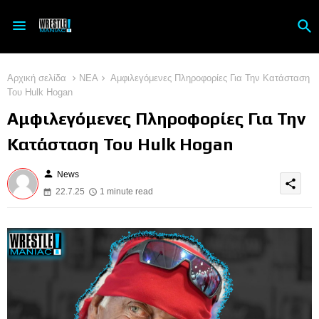
Αρχική σελίδα
ΝΕΑ
Αμφιλεγόμενες Πληροφορίες Για Την Κατάσταση
Του Hulk Hogan
Αμφιλεγόμενες Πληροφορίες Για Την
Κατάσταση Του Hulk Hogan
person
News
share
22.7.25
1 minute read