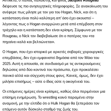
Αντίθετα, ο παλιός παλαιστής και φίλος
Jacques Rougeau
διέψευσε τις πιο ανησυχητικές πληροφορίες. Σε ανακοίνωση του
ανέφερε πως μίλησε με τον γιο του Hogan, Nick, και ότι η
κατάσταση είναι πολύ καλύτερη απ’ όσο έχει ακουστεί –
λέγοντας πως ο Hogan αναρρώνει μετά από επέμβαση στον
τράχηλο και η κατάσταση δεν είναι κρίσιμη. Σύμφωνα με τον
Rougeau, ο Nick τον διαβεβαίωσε ότι ο πατέρας του «τα
πηγαίνει καλά και βελτιώνεται».
Ο Hogan, που έχει ιστορικό με αρκετές σοβαρές χειρουργικές
επεμβάσεις, δεν έχει εμφανιστεί δημόσια από τον Μάιο του
2025. Αυτή η απουσία, σε συνδυασμό με τις αντικρουόμενες
δηλώσεις από δύο κοντινά του πρόσωπα, έχει προκαλέσει
πανικό αλλά και σύγχυση στους φανς. Κανείς, όμως, δεν έχει
μιλήσει επισήμως – ούτε ο ίδιος ούτε η οικογένειά του.
Οι επόμενες ημέρες είναι κρίσιμες, καθώς όλοι περιμένουν μια
επίσημη ενημέρωση. Το wrestling κοινό παραμένει στην
αναμονή, με την ελπίδα ότι ο Hulk Hogan θα ξεπεράσει τον
επόμενο αυτόν δύσκολο σταθμό της ζωής του.