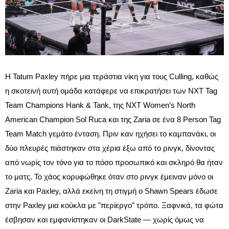
Η Tatum Paxley πήρε μια τεράστια νίκη για τους Culling, καθώς
η σκοτεινή αυτή ομάδα κατάφερε να επικρατήσει των NXT Tag
Team Champions Hank & Tank, της NXT Women’s North
American Champion Sol Ruca και της Zaria σε ένα 8 Person Tag
Team Match γεμάτο ένταση. Πριν καν ηχήσει το καμπανάκι, οι
δύο πλευρές πιάστηκαν στα χέρια έξω από το ρινγκ, δίνοντας
από νωρίς τον τόνο για το πόσο προσωπικό και σκληρό θα ήταν
το ματς. Το χάος κορυφώθηκε όταν στο ρινγκ έμειναν μόνο οι
Zaria και Paxley, αλλά εκείνη τη στιγμή ο Shawn Spears έδωσε
στην Paxley μια κούκλα με "περίεργο" τρόπο. Ξαφνικά, τα φώτα
έσβησαν και εμφανίστηκαν οι DarkState — χωρίς όμως να