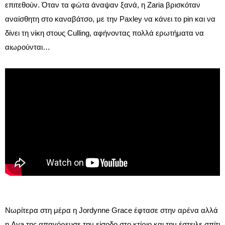
επιτεθούν. Όταν τα φώτα άναψαν ξανά, η Zaria βρισκόταν
αναίσθητη στο καναβάτσο, με την Paxley να κάνει το pin και να
δίνει τη νίκη στους Culling, αφήνοντας πολλά ερωτήματα να
αιωρούνται…
Νωρίτερα στη μέρα η Jordynne Grace έφτασε στην αρένα αλλά
η Ava της απαγόρευσε την είσοδο στο κτίριο και την έστειλε σπίτι