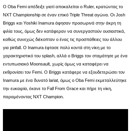
Ο Oba Femi απέδειξε γιατί αποκαλείται ο Ruler, κρατώντας το
NXT Championship σε έναν επικό Triple Threat αγώνα. Οι Josh
Briggs και Yoshiki Inamura άφησαν προσωρινά στην άκρη τη
φιλία τους, όμως δεν κατάφεραν να συνεργαστούν ουσιαστικά,
καθώς συνεχώς διέκοπταν ο ένας τις προσπάθειες του άλλου
για pinfall. Ο Inamura έφτασε πολύ κοντά στη νίκη με το
χαρακτηριστικό του splash, αλλά ο Briggs τον σταμάτησε με ένα
εντυπωσιακό Moonsault, χωρίς όμως να καταφέρει να
εκθρονίσει τον Femi. Ο Briggs κατάφερε να εξουδετερώσει τον
Inamura με ένα δυνατό lariat, όμως ο Oba Femi εκμεταλλεύτηκε
την ευκαιρία, έκανε το Fall From Grace και πήρε τη νίκη,
παραμένοντας NXT Champion.