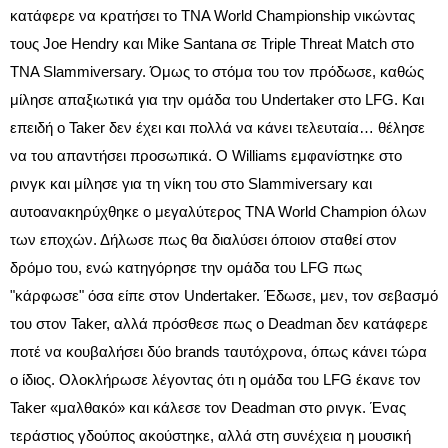
κατάφερε να κρατήσει το TNA World Championship νικώντας
τους Joe Hendry και Mike Santana σε Triple Threat Match στο
TNA Slammiversary. Όμως το στόμα του τον πρόδωσε, καθώς
μίλησε απαξιωτικά για την ομάδα του Undertaker στο LFG. Και
επειδή ο Taker δεν έχει και πολλά να κάνει τελευταία… θέλησε
να του απαντήσει προσωπικά. Ο Williams εμφανίστηκε στο
ρινγκ και μίλησε για τη νίκη του στο Slammiversary και
αυτοανακηρύχθηκε ο μεγαλύτερος TNA World Champion όλων
των εποχών. Δήλωσε πως θα διαλύσει όποιον σταθεί στον
δρόμο του, ενώ κατηγόρησε την ομάδα του LFG πως
"κάρφωσε" όσα είπε στον Undertaker. Έδωσε, μεν, τον σεβασμό
του στον Taker, αλλά πρόσθεσε πως ο Deadman δεν κατάφερε
ποτέ να κουβαλήσει δύο brands ταυτόχρονα, όπως κάνει τώρα
ο ίδιος. Ολοκλήρωσε λέγοντας ότι η ομάδα του LFG έκανε τον
Taker «μαλθακό» και κάλεσε τον Deadman στο ρινγκ. Ένας
τεράστιος γδούπος ακούστηκε, αλλά στη συνέχεια η μουσική