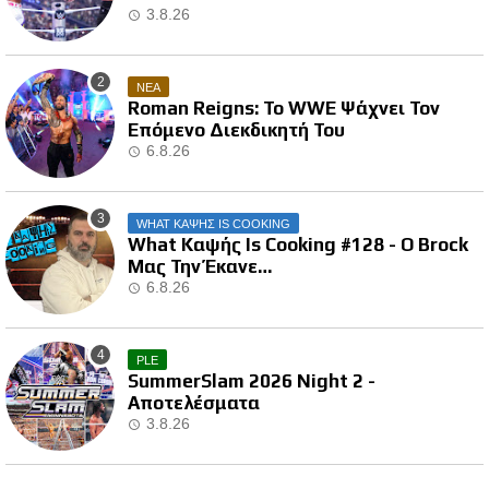
3.8.26
ΝΕΑ
Roman Reigns: Το WWE Ψάχνει Τον
Επόμενο Διεκδικητή Του
6.8.26
WHAT ΚΑΨΗΣ IS COOKING
What Καψής Is Cooking #128 - Ο Brock
Μας Την Έκανε…
6.8.26
PLE
SummerSlam 2026 Night 2 -
Αποτελέσματα
3.8.26