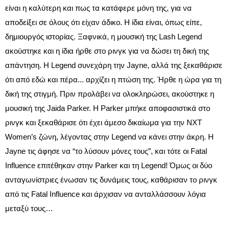
είναι η καλύτερη και πως τα κατάφερε μόνη της, για να
αποδείξει σε όλους ότι είχαν άδικο. Η ίδια είναι, όπως είπε,
δημιουργός ιστορίας. Ξαφνικά, η μουσική της Lash Legend
ακούστηκε και η ίδια ήρθε στο ρινγκ για να δώσει τη δική της
απάντηση. Η Legend συνεχάρη την Jayne, αλλά της ξεκαθάρισε
ότι από εδώ και πέρα... αρχίζει η πτώση της. Ήρθε η ώρα για τη
δική της στιγμή. Πριν προλάβει να ολοκληρώσει, ακούστηκε η
μουσική της Jaida Parker. Η Parker μπήκε αποφασιστικά στο
ρινγκ και ξεκαθάρισε ότι έχει άμεσο δικαίωμα για την NXT
Women’s ζώνη, λέγοντας στην Legend να κάνει στην άκρη. Η
Jayne τις άφησε να “το λύσουν μόνες τους”, και τότε οι Fatal
Influence επιτέθηκαν στην Parker και τη Legend! Όμως οι δύο
ανταγωνίστριες ένωσαν τις δυνάμεις τους, καθάρισαν το ρινγκ
από τις Fatal Influence και άρχισαν να ανταλλάσσουν λόγια
μεταξύ τους…