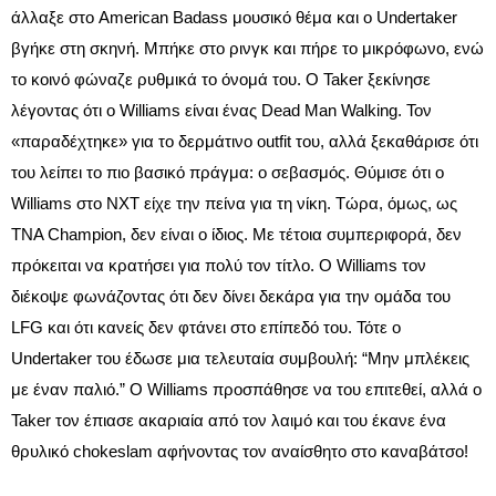
άλλαξε στο American Badass μουσικό θέμα και ο Undertaker
βγήκε στη σκηνή. Μπήκε στο ρινγκ και πήρε το μικρόφωνο, ενώ
το κοινό φώναζε ρυθμικά το όνομά του. Ο Taker ξεκίνησε
λέγοντας ότι ο Williams είναι ένας Dead Man Walking. Τον
«παραδέχτηκε» για το δερμάτινο outfit του, αλλά ξεκαθάρισε ότι
του λείπει το πιο βασικό πράγμα: ο σεβασμός. Θύμισε ότι ο
Williams στο NXT είχε την πείνα για τη νίκη. Τώρα, όμως, ως
TNA Champion, δεν είναι ο ίδιος. Με τέτοια συμπεριφορά, δεν
πρόκειται να κρατήσει για πολύ τον τίτλο. Ο Williams τον
διέκοψε φωνάζοντας ότι δεν δίνει δεκάρα για την ομάδα του
LFG και ότι κανείς δεν φτάνει στο επίπεδό του. Τότε ο
Undertaker του έδωσε μια τελευταία συμβουλή: “Μην μπλέκεις
με έναν παλιό.” O Williams προσπάθησε να του επιτεθεί, αλλά ο
Taker τον έπιασε ακαριαία από τον λαιμό και του έκανε ένα
θρυλικό chokeslam αφήνοντας τον αναίσθητο στο καναβάτσο!