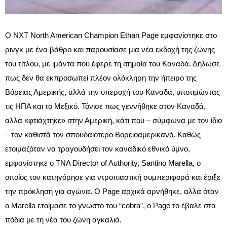
Ο NXT North American Champion Ethan Page εμφανίστηκε στο
ρινγκ με ένα βάθρο και παρουσίασε μια νέα εκδοχή της ζώνης
του τίτλου, με ιμάντα που έφερε τη σημαία του Καναδά. Δήλωσε
πως δεν θα εκπροσωπεί πλέον ολόκληρη την ήπειρο της
Βόρειας Αμερικής, αλλά την υπεροχή του Καναδά, υποτιμώντας
τις ΗΠΑ και το Μεξικό. Τόνισε πως γεννήθηκε στον Καναδά,
αλλά «φτιάχτηκε» στην Αμερική, κάτι που – σύμφωνα με τον ίδιο
– τον καθιστά τον σπουδαιότερο Βορειοαμερικανό. Καθώς
ετοιμαζόταν να τραγουδήσει τον καναδικό εθνικό ύμνο,
εμφανίστηκε ο TNA Director of Authority, Santino Marella, ο
οποίος τον κατηγόρησε για ντροπιαστική συμπεριφορά και έριξε
την πρόκληση για αγώνα. Ο Page αρχικά αρνήθηκε, αλλά όταν
ο Marella ετοίμασε το γνωστό του “cobra”, ο Page το έβαλε στα
πόδια με τη νέα του ζώνη αγκαλιά.