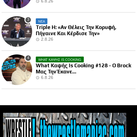
6.8.26
ΝΕΑ
Triple H: «Αν Θέλεις Την Κορυφή,
Πήγαινε Και Κέρδισε Την»
2.8.26
WHAT ΚΑΨΗΣ IS COOKING
What Καψής Is Cooking #128 - Ο Brock
Μας Την Έκανε…
6.8.26