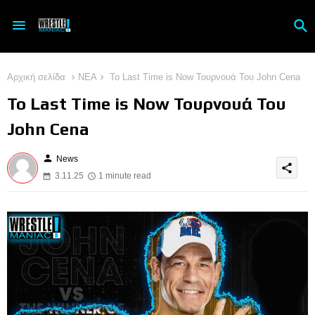
Αρχική σελίδα
ΝΕΑ
Το Last Time is Now Τουρνουά Του John Cena
Το Last Time is Now Τουρνουά Του
John Cena
person
News
share
3.11.25
1 minute read