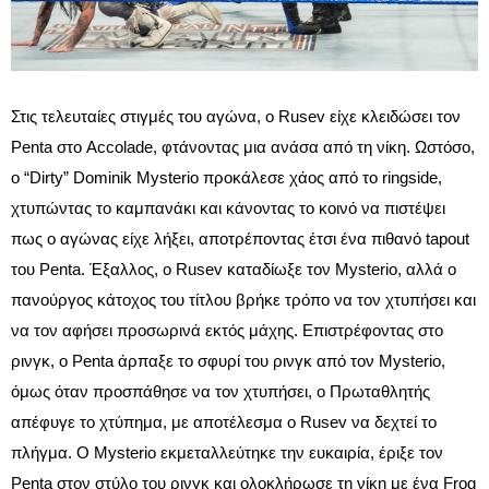
Στις τελευταίες στιγμές του αγώνα, ο Rusev είχε κλειδώσει τον
Penta στο Accolade, φτάνοντας μια ανάσα από τη νίκη. Ωστόσο,
ο “Dirty” Dominik Mysterio προκάλεσε χάος από το ringside,
χτυπώντας το καμπανάκι και κάνοντας το κοινό να πιστέψει
πως ο αγώνας είχε λήξει, αποτρέποντας έτσι ένα πιθανό tapout
του Penta. Έξαλλος, ο Rusev καταδίωξε τον Mysterio, αλλά ο
πανούργος κάτοχος του τίτλου βρήκε τρόπο να τον χτυπήσει και
να τον αφήσει προσωρινά εκτός μάχης. Επιστρέφοντας στο
ρινγκ, ο Penta άρπαξε το σφυρί του ρινγκ από τον Mysterio,
όμως όταν προσπάθησε να τον χτυπήσει, ο Πρωταθλητής
απέφυγε το χτύπημα, με αποτέλεσμα ο Rusev να δεχτεί το
πλήγμα. Ο Mysterio εκμεταλλεύτηκε την ευκαιρία, έριξε τον
Penta στον στύλο του ρινγκ και ολοκλήρωσε τη νίκη με ένα Frog