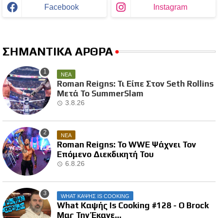
Facebook
Instagram
ΣΗΜΑΝΤΙΚΑ ΑΡΘΡΑ
ΝΕΑ
Roman Reigns: Τι Είπε Στον Seth Rollins
Μετά Το SummerSlam
3.8.26
ΝΕΑ
Roman Reigns: Το WWE Ψάχνει Τον
Επόμενο Διεκδικητή Του
6.8.26
WHAT ΚΑΨΗΣ IS COOKING
What Καψής Is Cooking #128 - Ο Brock
Μας Την Έκανε…