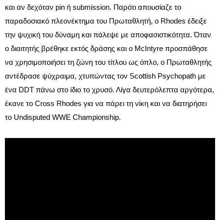
και αν δεχόταν pin ή submission. Παρότι απουσίαζε το
παραδοσιακό πλεονέκτημα του Πρωταθλητή, ο Rhodes έδειξε
την ψυχική του δύναμη και πάλεψε με αποφασιστικότητα. Όταν
ο διαιτητής βρέθηκε εκτός δράσης και ο McIntyre προσπάθησε
να χρησιμοποιήσει τη ζώνη του τίτλου ως όπλο, ο Πρωταθλητής
αντέδρασε ψύχραιμα, χτυπώντας τον Scottish Psychopath με
ένα DDT πάνω στο ίδιο το χρυσό. Λίγα δευτερόλεπτα αργότερα,
έκανε το Cross Rhodes για να πάρει τη νίκη και να διατηρήσει
το Undisputed WWE Championship.