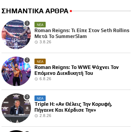
ΣΗΜΑΝΤΙΚΑ ΑΡΘΡΑ
ΝΕΑ
Roman Reigns: Τι Είπε Στον Seth Rollins
Μετά Το SummerSlam
3.8.26
ΝΕΑ
Roman Reigns: Το WWE Ψάχνει Τον
Επόμενο Διεκδικητή Του
6.8.26
ΝΕΑ
Triple H: «Αν Θέλεις Την Κορυφή,
Πήγαινε Και Κέρδισε Την»
2.8.26