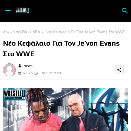
Αρχική σελίδα
ΝΕΑ
Νέο Κεφάλαιο Για Τον Je’von Evans Στο WWE
Νέο Κεφάλαιο Για Τον Je’von Evans
Στο WWE
person
News
share
6.1.26
1 minute read