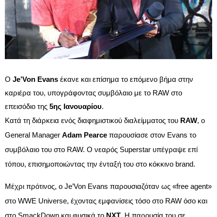
Ο
Je’Von Evans
έκανε και επίσημα το επόμενο βήμα στην
καριέρα του, υπογράφοντας συμβόλαιο με το RAW στο
επεισόδιο της
5ης Ιανουαρίου
.
Κατά τη διάρκεια ενός διαφημιστικού διαλείμματος του
RAW
, ο
General Manager
Adam Pearce
παρουσίασε στον Evans το
συμβόλαιο του στο RAW. Ο νεαρός Superstar υπέγραψε επί
τόπου, επισημοποιώντας την ένταξή του στο κόκκινο brand.
Μέχρι πρότινος, ο Je’Von Evans παρουσιαζόταν ως «free agent»
στο WWE Universe, έχοντας εμφανίσεις τόσο στο RAW όσο και
στο SmackDown και φυσικά το
NXT
. Η παρουσία του σε