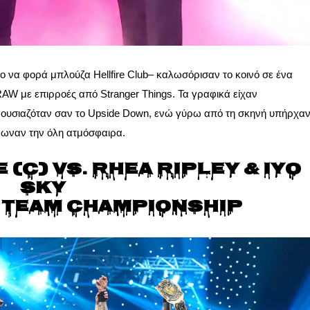
ρο να φορά μπλούζα Hellfire Club– καλωσόρισαν το κοινό σε ένα
 RAW με επιρροές από Stranger Things. Τα γραφικά είχαν
αρουσιαζόταν σαν το Upside Down, ενώ γύρω από τη σκηνή υπήρχα
ρωναν την όλη ατμόσφαιρα.
 (c) vs. Rhea Ripley & IYO
SKY
 Team Championship