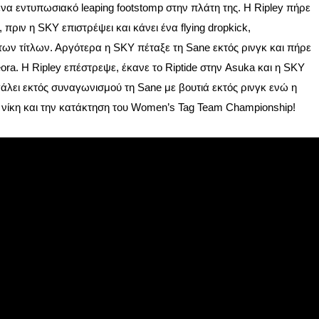
α εντυπωσιακό leaping footstomp στην πλάτη της. Η Ripley πήρε
 πριν η SKY επιστρέψει και κάνει ένα flying dropkick,
των τίτλων. Αργότερα η SKY πέταξε τη Sane εκτός ρινγκ και πήρε
ora. Η Ripley επέστρεψε, έκανε το Riptide στην Asuka και η SKY
άλει εκτός συναγωνισμού τη Sane με βουτιά εκτός ρινγκ ενώ η
λη νίκη και την κατάκτηση του Women’s Tag Team Championship!