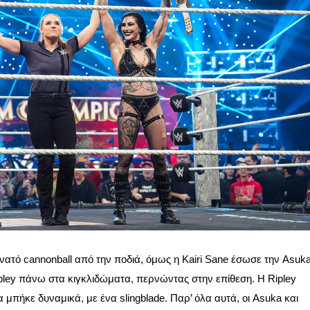
νατό cannonball από την ποδιά, όμως η Kairi Sane έσωσε την Asuk
ipley πάνω στα κιγκλιδώματα, περνώντας στην επίθεση. Η Ripley
 μπήκε δυναμικά, με ένα slingblade. Παρ’ όλα αυτά, οι Asuka και