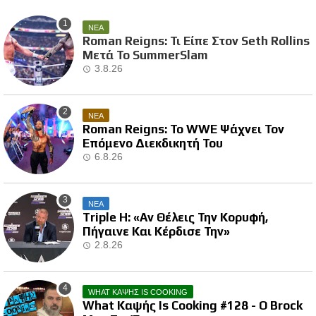
ΝΕΑ
Roman Reigns: Τι Είπε Στον Seth Rollins
Μετά Το SummerSlam
3.8.26
ΝΕΑ
Roman Reigns: Το WWE Ψάχνει Τον
Επόμενο Διεκδικητή Του
6.8.26
ΝΕΑ
Triple H: «Αν Θέλεις Την Κορυφή,
Πήγαινε Και Κέρδισε Την»
2.8.26
WHAT ΚΑΨΗΣ IS COOKING
What Καψής Is Cooking #128 - Ο Brock