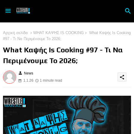
Αρχική σελίδα
WHAT ΚΑΨΗΣ IS COOKING
What Καψής Is Cooking
#97 - Τι Να Περιμένουμε Το 2026;
What Καψής Is Cooking #97 - Τι Να
Περιμένουμε Το 2026;
person
News
share
1.1.26
1 minute read