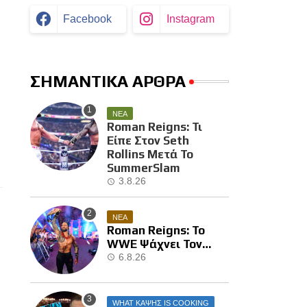
Facebook
Instagram
ΣΗΜΑΝΤΙΚΑ ΑΡΘΡΑ
ΝΕΑ
Roman Reigns: Τι
Είπε Στον Seth
Rollins Μετά Το
SummerSlam
3.8.26
ΝΕΑ
Roman Reigns: Το
WWE Ψάχνει Τον
Επόμενο Διεκδικητή
6.8.26
Του
WHAT ΚΑΨΗΣ IS COOKING