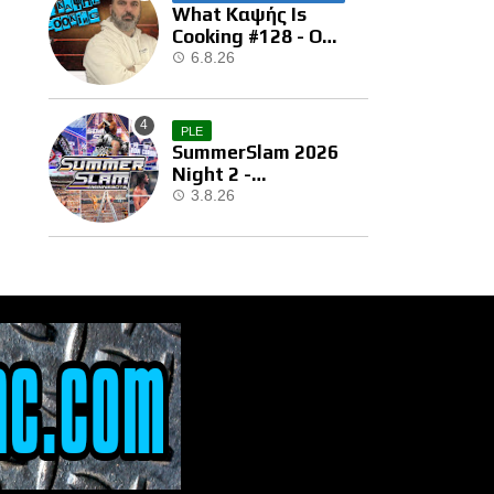
What Καψής Is
Cooking #128 - Ο
Brock Μας Την
6.8.26
Έκανε…
PLE
SummerSlam 2026
Night 2 -
Αποτελέσματα
3.8.26