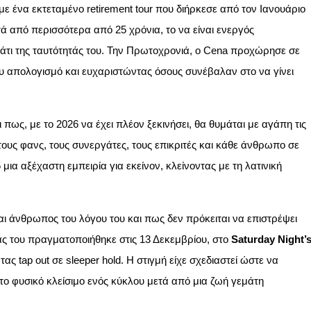
ε ένα εκτεταμένο retirement tour που διήρκεσε από τον Ιανουάριο
ά από περισσότερα από 25 χρόνια, το να είναι ενεργός
μάτι της ταυτότητάς του. Την Πρωτοχρονιά, ο Cena προχώρησε σε
ου απολογισμό και ευχαριστώντας όσους συνέβαλαν στο να γίνει
 πως, με το 2026 να έχει πλέον ξεκινήσει, θα θυμάται με αγάπη τις
τους φανς, τους συνεργάτες, τους επικριτές και κάθε άνθρωπο σε
μια αξέχαστη εμπειρία για εκείνον, κλείνοντας με τη λατινική
αι άνθρωπος του λόγου του και πως δεν πρόκειται να επιστρέψει
ας του πραγματοποιήθηκε στις 13 Δεκεμβρίου, στο
Saturday Night’
τας tap out σε sleeper hold. Η στιγμή είχε σχεδιαστεί ώστε να
ο φυσικό κλείσιμο ενός κύκλου μετά από μια ζωή γεμάτη