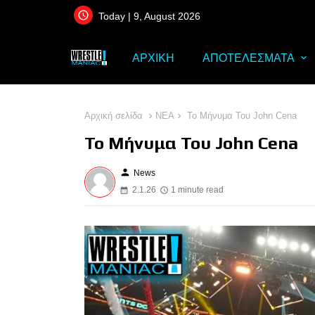
Today | 9, August 2026
ΑΡΧΙΚΗ
ΑΠΟΤΕΛΕΣΜΑΤΑ
Αρχική σελίδα
ΝΕΑ
Το Μήνυμα Του John Cena
Το Μήνυμα Του John Cena
person
News
2.1.26
1 minute read