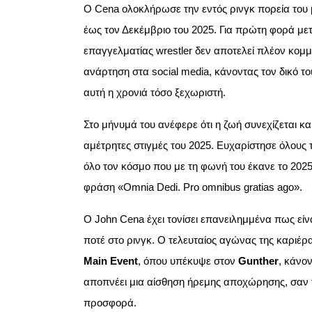
Ο Cena ολοκλήρωσε την εντός ρινγκ πορεία του μ
έως τον Δεκέμβριο του 2025. Για πρώτη φορά μετ
επαγγελματίας wrestler δεν αποτελεί πλέον κομ
ανάρτηση στα social media, κάνοντας τον δικό τ
αυτή η χρονιά τόσο ξεχωριστή.
Στο μήνυμά του ανέφερε ότι η ζωή συνεχίζεται και
αμέτρητες στιγμές του 2025. Ευχαρίστησε όλους 
όλο τον κόσμο που με τη φωνή του έκανε το 2025 
φράση «Omnia Dedi. Pro omnibus gratias ago».
Ο John Cena έχει τονίσει επανειλημμένα πως είν
ποτέ στο ρινγκ. Ο τελευταίος αγώνας της καριέρ
Main Event
, όπου υπέκυψε στον
Gunther
, κάνον
αποπνέει μια αίσθηση ήρεμης αποχώρησης, σαν τ
προσφορά.