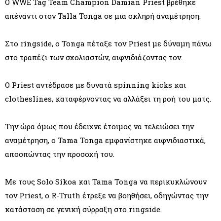
Ο WWE Tag Team Champion Damian Priest βρέθηκε
απέναντι στον Talla Tonga σε μια σκληρή αναμέτρηση.
Στο ringside, ο Tonga πέταξε τον Priest με δύναμη πάνω
στο τραπέζι των σχολιαστών, αιφνιδιάζοντας τον.
Ο Priest αντέδρασε με δυνατά spinning kicks και
clotheslines, καταφέρνοντας να αλλάξει τη ροή του ματς.
Την ώρα όμως που έδειχνε έτοιμος να τελειώσει την
αναμέτρηση, ο Tama Tonga εμφανίστηκε αιφνιδιαστικά,
αποσπώντας την προσοχή του.
Με τους Solo Sikoa και Tama Tonga να περικυκλώνουν
τον Priest, ο R-Truth έτρεξε να βοηθήσει, οδηγώντας την
κατάσταση σε γενική σύρραξη στο ringside.