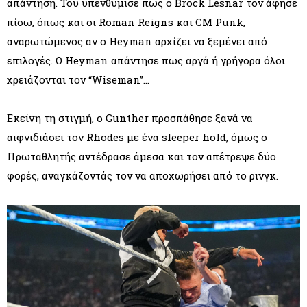
απάντηση. Του υπενθύμισε πως ο Brock Lesnar τον άφησε
πίσω, όπως και οι Roman Reigns και CM Punk,
αναρωτώμενος αν ο Heyman αρχίζει να ξεμένει από
επιλογές. Ο Heyman απάντησε πως αργά ή γρήγορα όλοι
χρειάζονται τον “Wiseman”...
Εκείνη τη στιγμή, ο Gunther προσπάθησε ξανά να
αιφνιδιάσει τον Rhodes με ένα sleeper hold, όμως ο
Πρωταθλητής αντέδρασε άμεσα και τον απέτρεψε δύο
φορές, αναγκάζοντάς τον να αποχωρήσει από το ρινγκ.