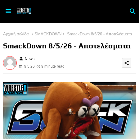
Αρχική σελίδα
SMACKDOWN
SmackDown 8/5/26 - Αποτελέσματα
SmackDown 8/5/26 - Αποτελέσματα
person
News
share
9.5.26
9 minute read