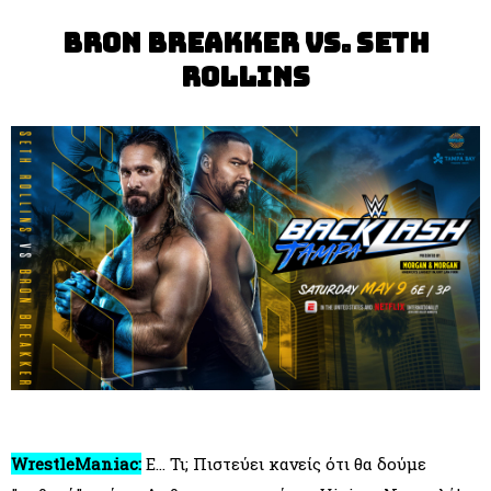
Bron Breakker vs. Seth
Rollins
WrestleManiac:
Ε... Τι; Πιστεύει κανείς ότι θα δούμε