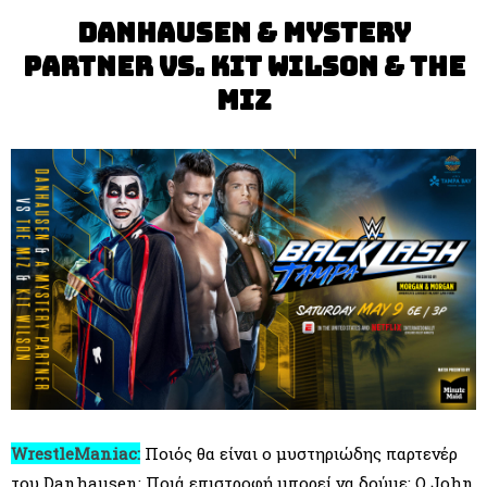
Danhausen & Mystery
Partner vs. Kit Wilson & The
Miz
WrestleManiac:
Ποιός θα είναι ο μυστηριώδης παρτενέρ
του Danhausen; Ποιά επιστροφή μπορεί να δούμε; Ο John