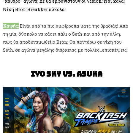
"καθαρό" αγώνα; Δε θα εμφανιστούν οι Vision; Ναι καλά!
Νίκη Bron Breakker εύκολα!
Καψής:
Είναι από τα πιο αμφίρροπα ματς της βραδιάς! Από
τη μία, δύσκολο να χάσει πάλι ο Seth και από την άλλη,
πως θα αποδυναμωθεί ο Bron; Θα ποντάρω σε νίκη του
Seth, σε αγώνα μεγάλης διάρκειας με πολλές…επισκέψεις!
IYO SKY vs. Asuka