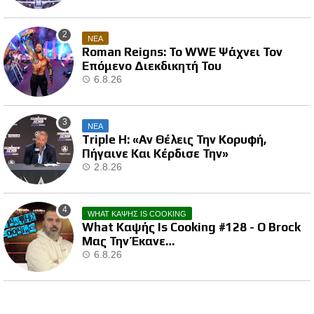
ΝΕΑ
Roman Reigns: Το WWE Ψάχνει Τον
Επόμενο Διεκδικητή Του
6.8.26
ΝΕΑ
Triple H: «Αν Θέλεις Την Κορυφή,
Πήγαινε Και Κέρδισε Την»
2.8.26
WHAT ΚΑΨΗΣ IS COOKING
What Καψής Is Cooking #128 - Ο Brock
Μας Την Έκανε…
6.8.26