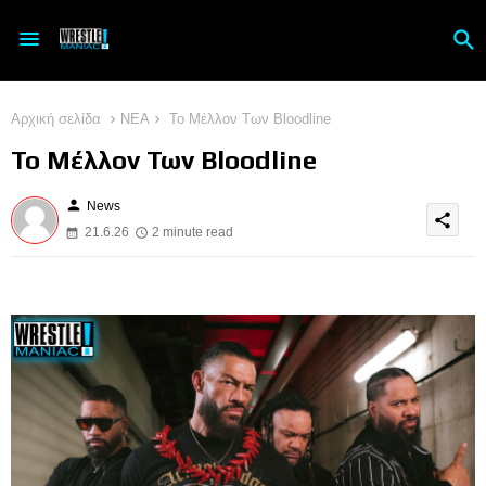
Αρχική σελίδα
ΝΕΑ
Το Μέλλον Των Bloodline
Το Μέλλον Των Bloodline
person
News
share
21.6.26
2 minute read